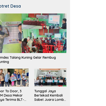
otret Desa
mdes Talang Kuning Gelar Rembug
unting
Tunggal Jaya
or To Door, 3
Bertekad Kembali
PM Desa Mekar
Sabet Juara Lomba
ya Terima BLT-
Desa
!