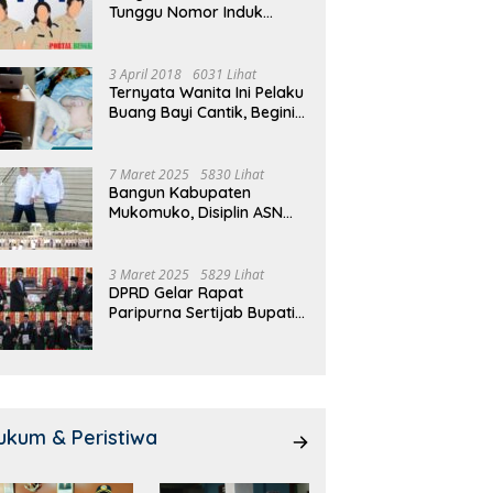
Tunggu Nomor Induk
Door, 3 KPM Desa
Class Meeting, Guru dan OSIS
Pemde
Selesai
ya Terima BLT-DD!
SMAN I Mukomuko Saling
Salur
Beradu Kemampuan!
Door!
3 April 2018
6031 Lihat
Ternyata Wanita Ini Pelaku
Buang Bayi Cantik, Begini
Pengakuannya
7 Maret 2025
5830 Lihat
Bangun Kabupaten
Mukomuko, Disiplin ASN
dan Pelayanan
Ditingkatkan!
3 Maret 2025
5829 Lihat
DPRD Gelar Rapat
Paripurna Sertijab Bupati
dan Wakil Bupati
Mukomuko
ukum & Peristiwa