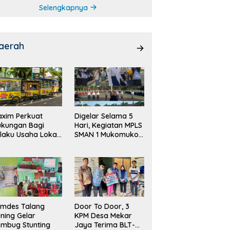
Selengkapnya
aerah
xim Perkuat
Digelar Selama 5
ukungan Bagi
Hari, Kegiatan MPLS
laku Usaha Lokal
SMAN 1 Mukomuko
 Bengkulu dengan
Berlangsung Sukses
ningkatkan
ang Publik dan
bersihan Pasar
emdes Talang
Door To Door, 3
ning Gelar
KPM Desa Mekar
mbug Stunting
Jaya Terima BLT-