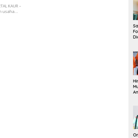
RTAL KAUR –
an usaha…
Sa
F
Di
La
Pe
La
K
Hi
M
An
Pi
P
O
Or