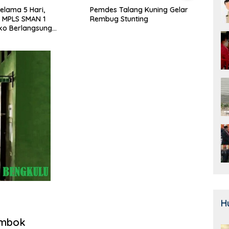
ma 5 Hari,
Pemdes Talang Kuning Gelar
Door To 
LS SMAN 1
Rembug Stunting
Mekar Ja
erlangsung
H
embok