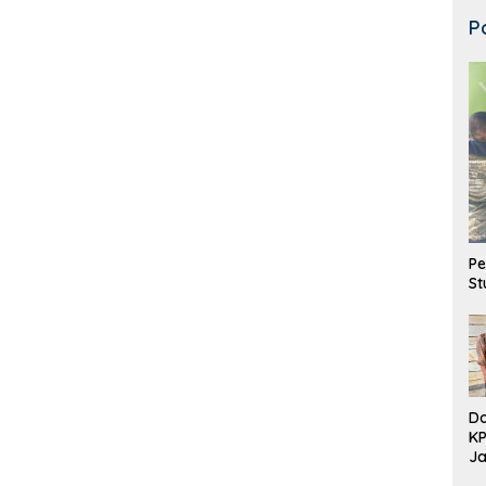
P
Pe
St
Do
K
Ja
DD