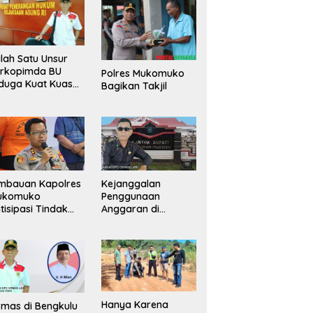
lah Satu Unsur
orkopimda BU
Polres Mukomuko
duga Kuat Kuasai
Bagikan Takjil
han Milik
merintah, Ormas
ki Lapor
ejagung
mbauan Kapolres
Kejanggalan
ukomuko
Penggunaan
tisipasi Tindak
Anggaran di
dana
Masing-Masing OPD
erdagangan
di Bengkulu Utara
rang
Bakal Dibongkar
Hanya Karena
mas di Bengkulu