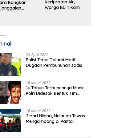
Kecipratan Air,
ara Bongkar
Warga BU Tikam
janggalan
Pengemudi Hingga
kayaan Bupati
Tewas
an dan Anggaran
jumlah OPD
minal
24 April 2022
Polisi Terus Dalami Motif
Dugaan Pembunuhan sadis
16 Maret 2019
14 Tahun Terbunuhnya Munir,
Polri Didesak Bentuk Tim
Khusus
16 Maret 2019
2 Hari Hilang, Nelayan Tewas
Mengambang di Pantai
Cipalawah Garut