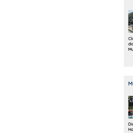
Cl
da
M
B
K
M
Di
Ha