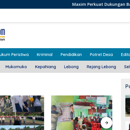
Maxim Perkuat Dukungan Bagi Pelaku Usah
ukum Peristiwa
Kriminal
Pendidikan
Potret Desa
Edito
Mukomuko
Kepahiang
Lebong
Rejang Lebong
Se
P