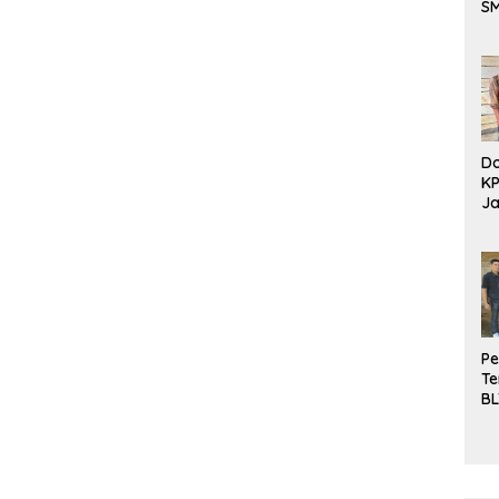
S
Be
Do
K
Ja
DD
Pe
Te
BL
Do