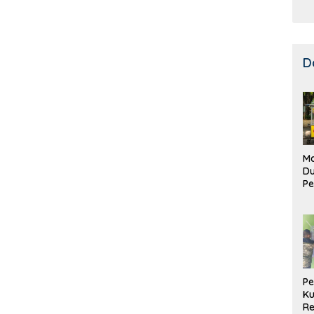
D
Ma
D
Pe
di
Me
Ru
Ke
P
Ku
Re