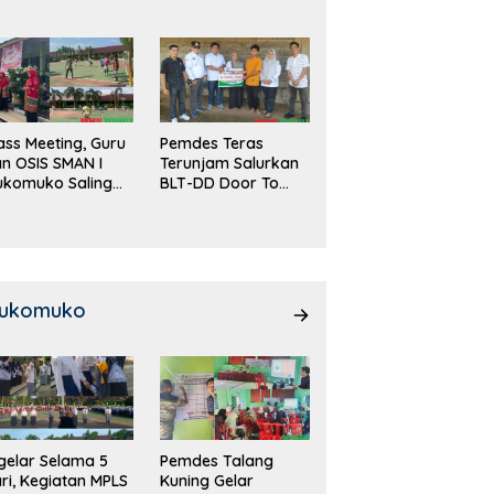
DD!
ass Meeting, Guru
Pemdes Teras
n OSIS SMAN I
Terunjam Salurkan
ukomuko Saling
BLT-DD Door To
eradu
Door!
emampuan!
ukomuko
gelar Selama 5
Pemdes Talang
ri, Kegiatan MPLS
Kuning Gelar