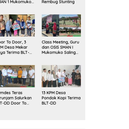
MAN 1 Mukomuko
Rembug Stunting
rlangsung Sukses
or To Door, 3
Class Meeting, Guru
PM Desa Mekar
dan OSIS SMAN I
ya Terima BLT-
Mukomuko Saling
!
Beradu
Kemampuan!
mdes Teras
13 KPM Desa
runjam Salurkan
Pondok Kopi Terima
T-DD Door To
BLT-DD
or!