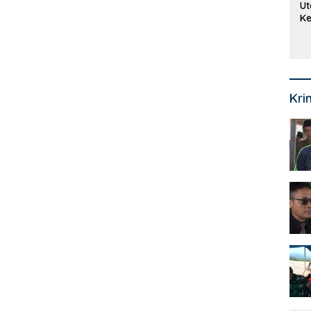
Ut
Ke
Ke
Mi
Se
Kri