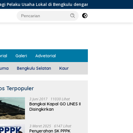
a Lokal di Bengkulu dengan Meningkatkan Ruang Publik dan Ke
rial
Galeri
Advetorial
luma
Bengkulu Selatan
Kaur
os Terpopuler
3 Juni 2017
11030 Lihat
Bangkai Kapal GO LINES II
Disingkirkan
3 Maret 2025
6147 Lihat
Penyerahan SK PPPK