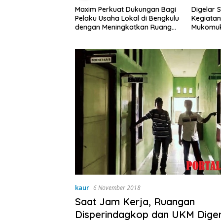
ng Salurkan
Maxim Perkuat Dukungan Bagi
Digelar Sela
Pelaku Usaha Lokal di Bengkulu
Kegiatan MP
dengan Meningkatkan Ruang
Mukomuko B
Publik dan Kebersihan Pasar
Sukses
kaur
6 November 2018
Saat Jam Kerja, Ruangan
Disperindagkop dan UKM Dig