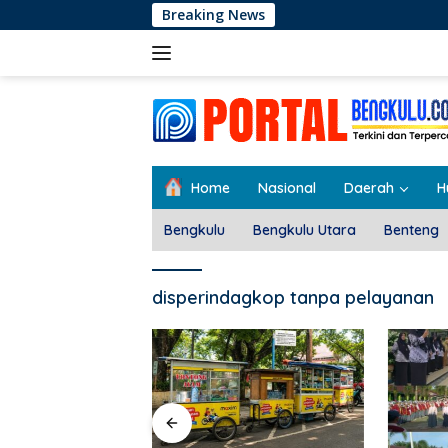
Langsung
Breaking News
ke
konten
Home
Nasional
Daerah
H
Bengkulu
Bengkulu Utara
Benteng
disperindagkop tanpa pelayanan