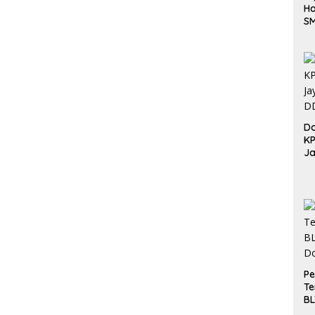
Ha
S
Be
Do
K
Ja
DD
Pe
Te
BL
Do