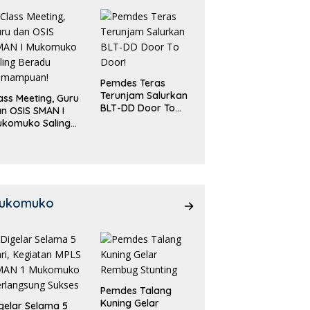
Pemdes Teras
Terunjam Salurkan
ass Meeting, Guru
BLT-DD Door To
n OSIS SMAN I
Door!
ukomuko Saling
eradu
emampuan!
ukomuko
Pemdes Talang
Kuning Gelar
gelar Selama 5