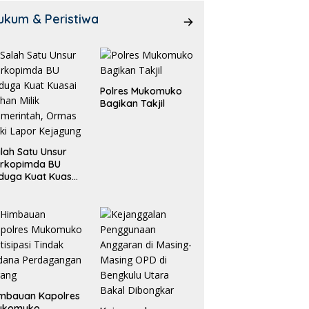
ukum & Peristiwa
Polres Mukomuko
Bagikan Takjil
lah Satu Unsur
orkopimda BU
duga Kuat Kuasai
han Milik
merintah, Ormas
ki Lapor
ejagung
mbauan Kapolres
ukomuko