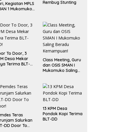
Rembug Stunting
ri, Kegiatan MPLS
MAN 1 Mukomuko
rlangsung Sukses
or To Door, 3
PM Desa Mekar
Class Meeting, Guru
ya Terima BLT-
dan OSIS SMAN I
!
Mukomuko Saling
Beradu
Kemampuan!
13 KPM Desa
Pondok Kopi Terima
mdes Teras
BLT-DD
runjam Salurkan
T-DD Door To
or!