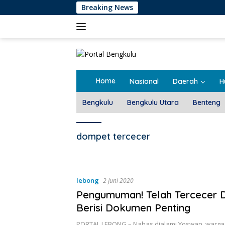
Langsung
Breaking News
ke
konten
Home
Nasional
Daerah
H
Bengkulu
Bengkulu Utara
Benteng
dompet tercecer
lebong
2 Juni 2020
Pengumuman! Telah Tercecer
Berisi Dokumen Penting
PORTAL LEBONG – Nahas dialami Yoswan, warga