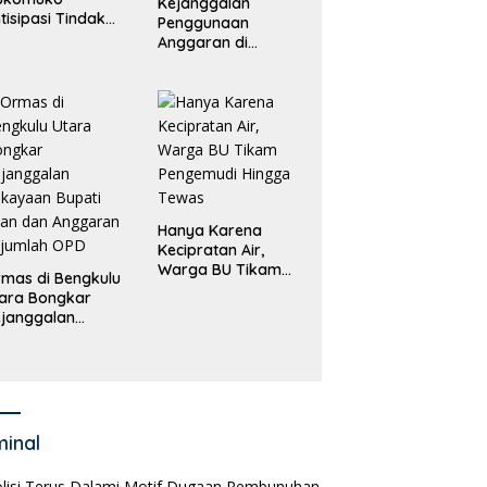
Kejanggalan
tisipasi Tindak
Penggunaan
dana
Anggaran di
erdagangan
Masing-Masing OPD
rang
di Bengkulu Utara
Bakal Dibongkar
Hanya Karena
Kecipratan Air,
Warga BU Tikam
mas di Bengkulu
Pengemudi Hingga
ara Bongkar
Tewas
janggalan
kayaan Bupati
an dan Anggaran
jumlah OPD
minal