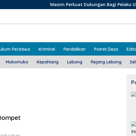
Maxim Perkuat Dukungan Bagi Pelaku Usaha Lokal di
ukum Peristiwa
Kriminal
Pendidikan
Potret Desa
Edito
Mukomuko
Kepahiang
Lebong
Rejang Lebong
Se
P
 Dompet
 Kelurahan