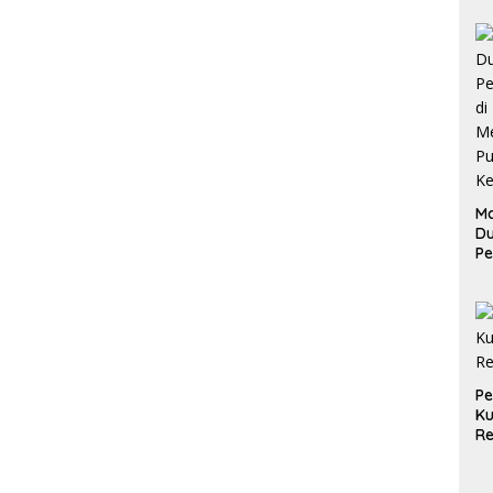
Ma
D
Pe
di
Me
Ru
Ke
P
Ku
Re