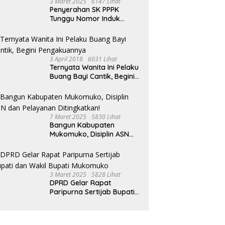
3 Maret 2025
6147 Lihat
Penyerahan SK PPPK
Tunggu Nomor Induk
Selesai
3 April 2018
6031 Lihat
Ternyata Wanita Ini Pelaku
Buang Bayi Cantik, Begini
Pengakuannya
7 Maret 2025
5830 Lihat
Bangun Kabupaten
Mukomuko, Disiplin ASN
dan Pelayanan
Ditingkatkan!
3 Maret 2025
5828 Lihat
DPRD Gelar Rapat
Paripurna Sertijab Bupati
dan Wakil Bupati
Mukomuko