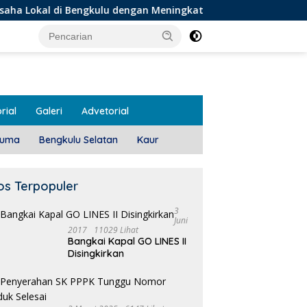
 Bengkulu dengan Meningkatkan Ruang Publik dan Kebersihan P
rial
Galeri
Advetorial
luma
Bengkulu Selatan
Kaur
os Terpopuler
3
Juni
2017
11029 Lihat
Bangkai Kapal GO LINES II
Disingkirkan