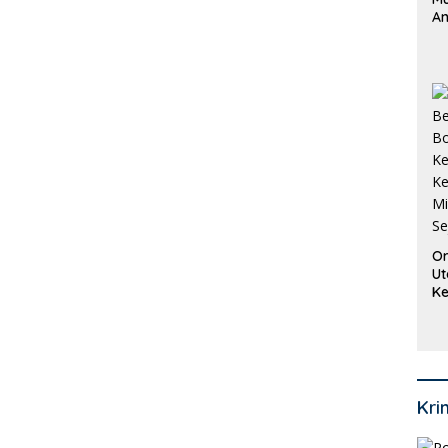
An
Pi
P
O
Or
Ut
Ke
Ke
Mi
Se
Kri