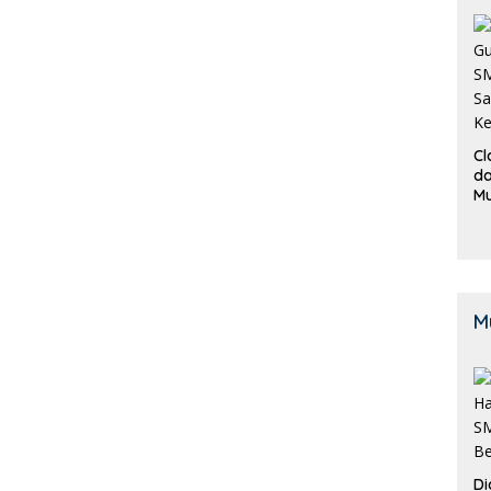
Cl
da
M
B
K
M
Di