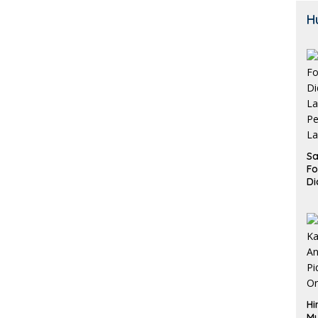
H
Sa
F
Di
La
Pe
La
K
Hi
M