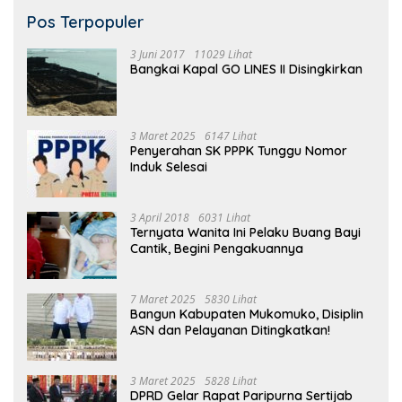
Pos Terpopuler
3 Juni 2017
11029 Lihat
Bangkai Kapal GO LINES II Disingkirkan
3 Maret 2025
6147 Lihat
Penyerahan SK PPPK Tunggu Nomor
Induk Selesai
3 April 2018
6031 Lihat
Ternyata Wanita Ini Pelaku Buang Bayi
Cantik, Begini Pengakuannya
7 Maret 2025
5830 Lihat
Bangun Kabupaten Mukomuko, Disiplin
ASN dan Pelayanan Ditingkatkan!
3 Maret 2025
5828 Lihat
DPRD Gelar Rapat Paripurna Sertijab