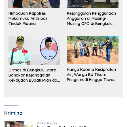
Himbauan Kapolres
Kejanggalan Penggunaan
Mukomuko Antisipasi
Anggaran di Masing-
Tindak Pidana
Masing OPD di Bengkulu
Perdagangan Orang
Utara Bakal Dibongkar
Hanya Karena Kecipratan
Ormas di Bengkulu Utara
Air, Warga BU Tikam
Bongkar Kejanggalan
Pengemudi Hingga Tewas
Kekayaan Bupati Mian dan
Anggaran Sejumlah OPD
Kriminal
24 April 2022