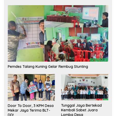
Pemdes Talang Kuning Gelar Rembug Stunting
Tunggal Jaya Bertekad
Door To Door, 3 KPM Desa
Kembali Sabet Juara
Mekar Jaya Terima BLT-
Lomba Desa
DD!