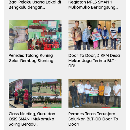
Bagi Pelaku Usaha Lokal di
Kegiatan MPLS SMAN 1
Bengkulu dengan
Mukomuko Berlangsung
Meningkatkan Ruang
Sukses
Publik dan Kebersihan
Pasar
Pemdes Talang Kuning
Door To Door, 3 KPM Desa
Gelar Rembug Stunting
Mekar Jaya Terima BLT-
DD!
Class Meeting, Guru dan
Pemdes Teras Terunjam
OSIS SMAN I Mukomuko
Salurkan BLT-DD Door To
Saling Beradu
Door!
Kemampuan!