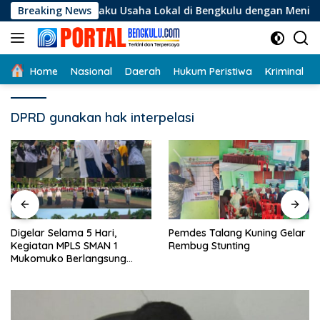
Langsung
Bagi Pelaku Usaha Lokal di Bengkulu dengan Meningkatkan Ru
Breaking News
ke
konten
Home
Nasional
Daerah
Hukum Peristiwa
Kriminal
DPRD gunakan hak interpelasi
Digelar Selama 5 Hari,
Pemdes Talang Kuning Gelar
Kegiatan MPLS SMAN 1
Rembug Stunting
Mukomuko Berlangsung
Sukses