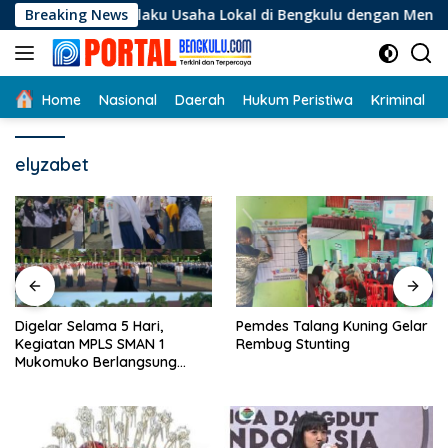
Langsung
gi Pelaku Usaha Lokal di Bengkulu dengan Meningkatkan Ruan
Breaking News
ke
konten
Home
Nasional
Daerah
Hukum Peristiwa
Kriminal
elyzabet
Digelar Selama 5 Hari,
Pemdes Talang Kuning Gelar
Kegiatan MPLS SMAN 1
Rembug Stunting
Mukomuko Berlangsung
Sukses