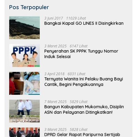
Pos Terpopuler
3 Juni 2017
11029 Lihat
Bangkai Kapal GO LINES II Disingkirkan
3 Maret 2025
6147 Lihat
Penyerahan SK PPPK Tunggu Nomor
Induk Selesai
3 April 2018
6031 Lihat
Ternyata Wanita Ini Pelaku Buang Bayi
Cantik, Begini Pengakuannya
7 Maret 2025
5829 Lihat
Bangun Kabupaten Mukomuko, Disiplin
ASN dan Pelayanan Ditingkatkan!
3 Maret 2025
5828 Lihat
DPRD Gelar Rapat Paripurna Sertijab