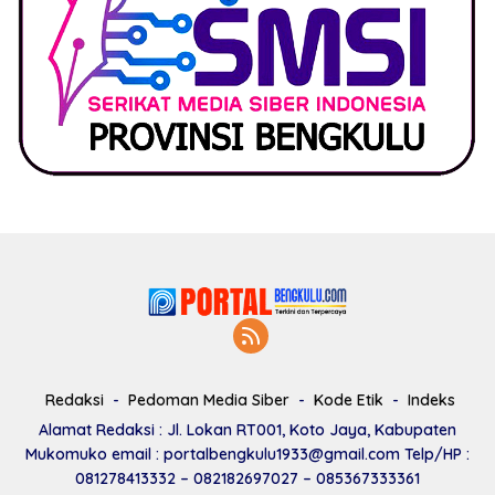
Redaksi
Pedoman Media Siber
Kode Etik
Indeks
Alamat Redaksi : Jl. Lokan RT001, Koto Jaya, Kabupaten
Mukomuko email : portalbengkulu1933@gmail.com Telp/HP :
081278413332 – 082182697027 – 085367333361