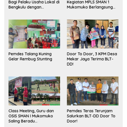
Bagi Pelaku Usaha Lokal di
Kegiatan MPLS SMAN 1
Bengkulu dengan
Mukomuko Berlangsung
Meningkatkan Ruang
Sukses
Publik dan Kebersihan
Pasar
Pemdes Talang Kuning
Door To Door, 3 KPM Desa
Gelar Rembug Stunting
Mekar Jaya Terima BLT-
DD!
Class Meeting, Guru dan
Pemdes Teras Terunjam
OSIS SMAN I Mukomuko
Salurkan BLT-DD Door To
Saling Beradu
Door!
Kemampuan!