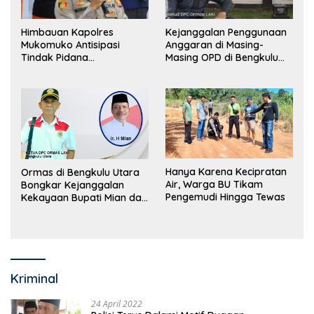
Himbauan Kapolres
Kejanggalan Penggunaan
Mukomuko Antisipasi
Anggaran di Masing-
Tindak Pidana
Masing OPD di Bengkulu
Perdagangan Orang
Utara Bakal Dibongkar
Hanya Karena Kecipratan
Ormas di Bengkulu Utara
Air, Warga BU Tikam
Bongkar Kejanggalan
Pengemudi Hingga Tewas
Kekayaan Bupati Mian dan
Anggaran Sejumlah OPD
Kriminal
24 April 2022