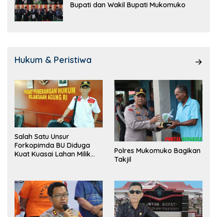
Bupati dan Wakil Bupati Mukomuko
Hukum & Peristiwa
Salah Satu Unsur
Forkopimda BU Diduga
Polres Mukomuko Bagikan
Kuat Kuasai Lahan Milik
Takjil
Pemerintah, Ormas Laki
Lapor Kejagung