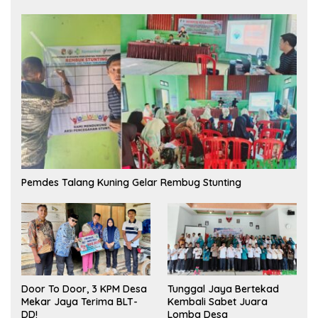
Pemdes Talang Kuning Gelar Rembug Stunting
Tunggal Jaya Bertekad
Door To Door, 3 KPM Desa
Kembali Sabet Juara
Mekar Jaya Terima BLT-
Lomba Desa
DD!