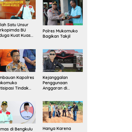
lah Satu Unsur
orkopimda BU
Polres Mukomuko
duga Kuat Kuasai
Bagikan Takjil
han Milik
merintah, Ormas
ki Lapor
ejagung
mbauan Kapolres
Kejanggalan
ukomuko
Penggunaan
tisipasi Tindak
Anggaran di
dana
Masing-Masing OPD
erdagangan
di Bengkulu Utara
rang
Bakal Dibongkar
Hanya Karena
mas di Bengkulu