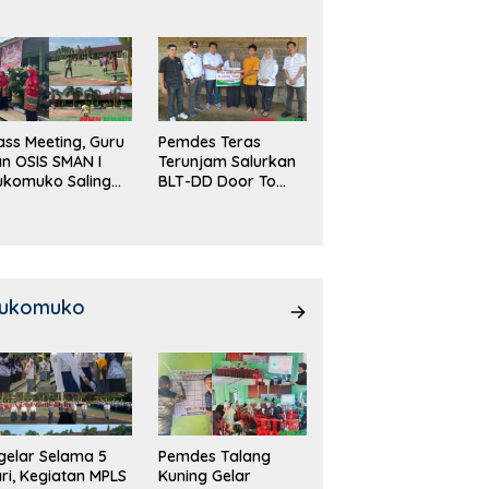
DD!
ass Meeting, Guru
Pemdes Teras
n OSIS SMAN I
Terunjam Salurkan
ukomuko Saling
BLT-DD Door To
eradu
Door!
emampuan!
ukomuko
gelar Selama 5
Pemdes Talang
ri, Kegiatan MPLS
Kuning Gelar