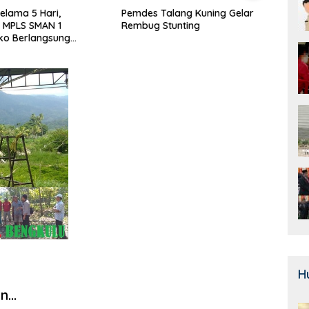
alang Kuning Gelar
Door To Door, 3 KPM Desa
Class
Stunting
Mekar Jaya Terima BLT-DD!
SMAN
Bera
H
an