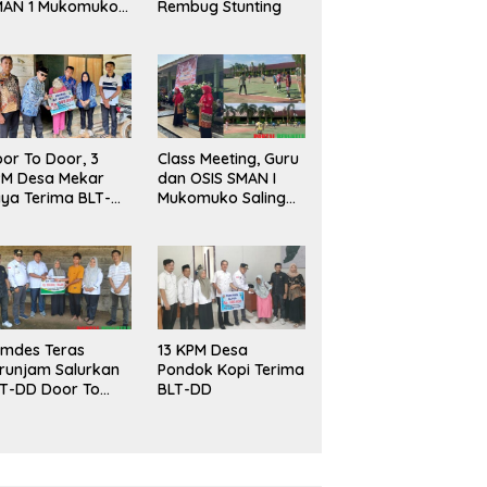
MAN 1 Mukomuko
Rembug Stunting
rlangsung Sukses
or To Door, 3
Class Meeting, Guru
PM Desa Mekar
dan OSIS SMAN I
ya Terima BLT-
Mukomuko Saling
!
Beradu
Kemampuan!
mdes Teras
13 KPM Desa
runjam Salurkan
Pondok Kopi Terima
T-DD Door To
BLT-DD
or!