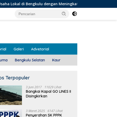
gkulu dengan Meningkatkan Ruang Publik dan Kebersihan Pasa
rial
Galeri
Advetorial
luma
Bengkulu Selatan
Kaur
os Terpopuler
3 Juni 2017
11029 Lihat
Bangkai Kapal GO LINES II
Disingkirkan
3 Maret 2025
6147 Lihat
Penyerahan SK PPPK