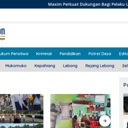
Maxim Perkuat Dukungan Bagi Pelaku Usaha Lokal di Ben
ukum Peristiwa
Kriminal
Pendidikan
Potret Desa
Edito
Mukomuko
Kepahiang
Lebong
Rejang Lebong
Se
P