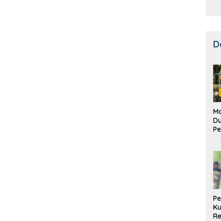
D
Ma
D
Pe
di
Me
Ru
Ke
P
Ku
Re