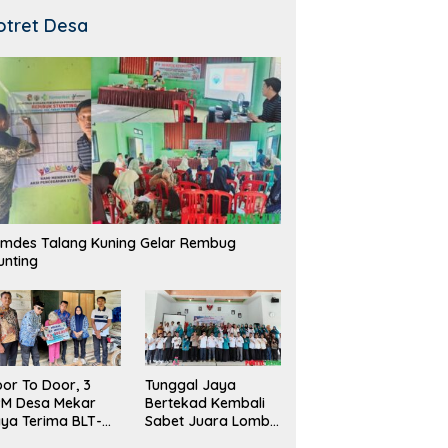
otret Desa
mdes Talang Kuning Gelar Rembug
unting
Tunggal Jaya
or To Door, 3
Bertekad Kembali
PM Desa Mekar
Sabet Juara Lomba
ya Terima BLT-
Desa
!