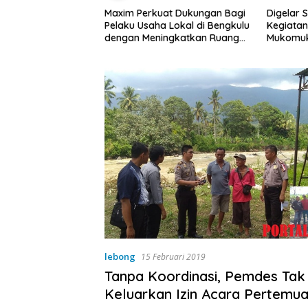
at Dukungan Bagi
Digelar Selama 5 Hari,
Pemdes T
a Lokal di Bengkulu
Kegiatan MPLS SMAN 1
Rembug 
ingkatkan Ruang
Mukomuko Berlangsung
Kebersihan Pasar
Sukses
lebong
15 Februari 2019
Tanpa Koordinasi, Pemdes Tak
Keluarkan Izin Acara Pertemu