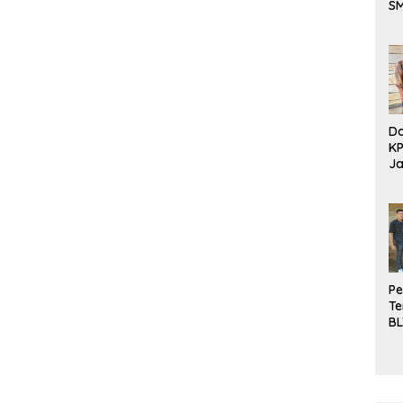
S
Be
Do
K
Ja
DD
Pe
Te
BL
Do