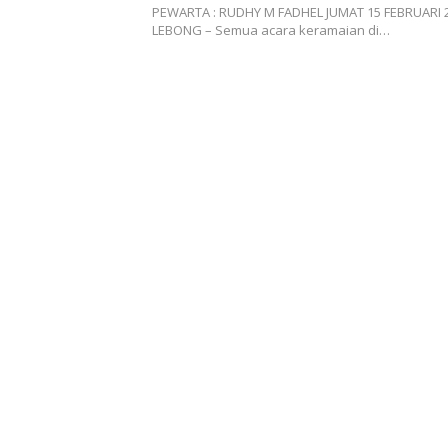
Bersama Perusahaan Jepang
PEWARTA : RUDHY M FADHEL JUMAT 15 FEBRUARI 
LEBONG – Semua acara keramaian di…