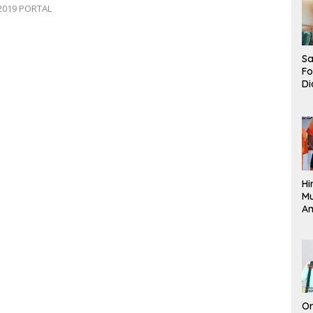
2019 PORTAL
Sa
F
Di
La
Pe
La
K
Hi
M
An
Pi
P
O
Or