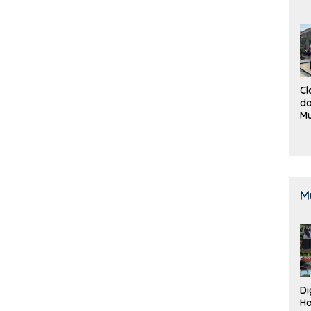
Cl
da
M
B
K
M
Di
Ha