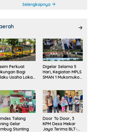
Selengkapnya
aerah
xim Perkuat
Digelar Selama 5
ukungan Bagi
Hari, Kegiatan MPLS
laku Usaha Lokal
SMAN 1 Mukomuko
 Bengkulu dengan
Berlangsung Sukses
ningkatkan
ang Publik dan
bersihan Pasar
emdes Talang
Door To Door, 3
ning Gelar
KPM Desa Mekar
mbug Stunting
Jaya Terima BLT-