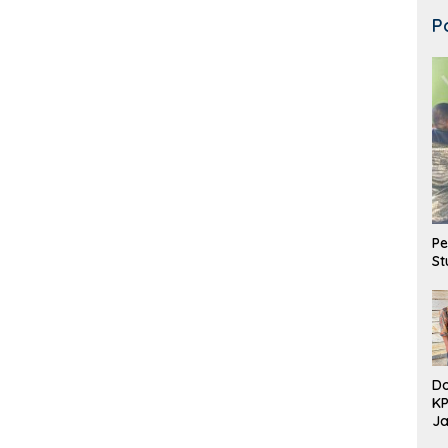
P
Pe
St
Do
K
Ja
DD