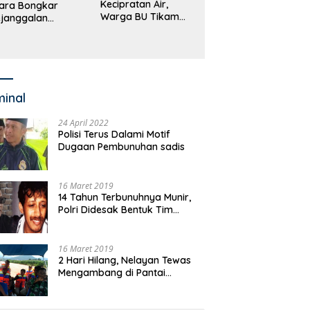
Kecipratan Air,
ara Bongkar
Warga BU Tikam
janggalan
Pengemudi Hingga
kayaan Bupati
Tewas
an dan Anggaran
jumlah OPD
minal
24 April 2022
Polisi Terus Dalami Motif
Dugaan Pembunuhan sadis
16 Maret 2019
14 Tahun Terbunuhnya Munir,
Polri Didesak Bentuk Tim
Khusus
16 Maret 2019
2 Hari Hilang, Nelayan Tewas
Mengambang di Pantai
Cipalawah Garut