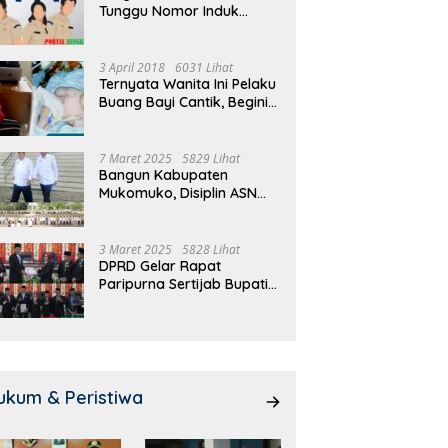
Tunggu Nomor Induk
 Meeting, Guru dan OSIS
Pemdes Teras Terunjam
1
Selesai
 I Mukomuko Saling
Salurkan BLT-DD Door To
T
du Kemampuan!
Door!
3 April 2018
6031 Lihat
Ternyata Wanita Ini Pelaku
Buang Bayi Cantik, Begini
Pengakuannya
7 Maret 2025
5829 Lihat
Bangun Kabupaten
Mukomuko, Disiplin ASN
dan Pelayanan
Ditingkatkan!
3 Maret 2025
5828 Lihat
DPRD Gelar Rapat
Paripurna Sertijab Bupati
dan Wakil Bupati
Mukomuko
ukum & Peristiwa