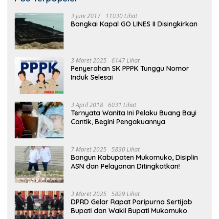
3 Juni 2017
11030 Lihat
Bangkai Kapal GO LINES II Disingkirkan
3 Maret 2025
6147 Lihat
Penyerahan SK PPPK Tunggu Nomor
Induk Selesai
3 April 2018
6031 Lihat
Ternyata Wanita Ini Pelaku Buang Bayi
Cantik, Begini Pengakuannya
7 Maret 2025
5830 Lihat
Bangun Kabupaten Mukomuko, Disiplin
ASN dan Pelayanan Ditingkatkan!
3 Maret 2025
5829 Lihat
DPRD Gelar Rapat Paripurna Sertijab
Bupati dan Wakil Bupati Mukomuko