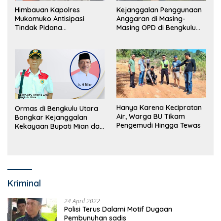
Himbauan Kapolres
Kejanggalan Penggunaan
Mukomuko Antisipasi
Anggaran di Masing-
Tindak Pidana
Masing OPD di Bengkulu
Perdagangan Orang
Utara Bakal Dibongkar
Hanya Karena Kecipratan
Ormas di Bengkulu Utara
Air, Warga BU Tikam
Bongkar Kejanggalan
Pengemudi Hingga Tewas
Kekayaan Bupati Mian dan
Anggaran Sejumlah OPD
Kriminal
24 April 2022
Polisi Terus Dalami Motif Dugaan
Pembunuhan sadis