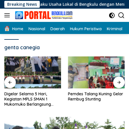
Langsung
gi Pelaku Usaha Lokal di Bengkulu dengan Meningkatkan Ruang
Breaking News
ke
konten
Home
Nasional
Daerah
Hukum Peristiwa
Kriminal
genta canegia
Digelar Selama 5 Hari,
Pemdes Talang Kuning Gelar
Kegiatan MPLS SMAN 1
Rembug Stunting
Mukomuko Berlangsung
Sukses