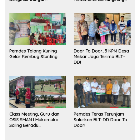
Meningkatkan Ruang
Sukses
Publik dan Kebersihan
Pasar
Pemdes Talang Kuning
Door To Door, 3 KPM Desa
Gelar Rembug Stunting
Mekar Jaya Terima BLT-
DD!
Class Meeting, Guru dan
Pemdes Teras Terunjam
OSIS SMAN I Mukomuko
Salurkan BLT-DD Door To
Saling Beradu
Door!
Kemampuan!