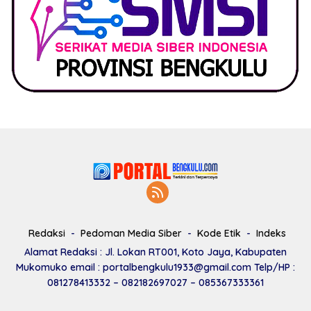
Redaksi
Pedoman Media Siber
Kode Etik
Indeks
Alamat Redaksi : Jl. Lokan RT001, Koto Jaya, Kabupaten
Mukomuko email : portalbengkulu1933@gmail.com Telp/HP :
081278413332 – 082182697027 – 085367333361