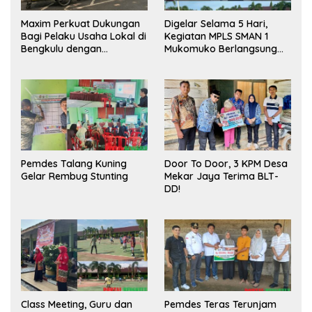
Maxim Perkuat Dukungan
Digelar Selama 5 Hari,
Bagi Pelaku Usaha Lokal di
Kegiatan MPLS SMAN 1
Bengkulu dengan
Mukomuko Berlangsung
Meningkatkan Ruang
Sukses
Publik dan Kebersihan
Pasar
Pemdes Talang Kuning
Door To Door, 3 KPM Desa
Gelar Rembug Stunting
Mekar Jaya Terima BLT-
DD!
Class Meeting, Guru dan
Pemdes Teras Terunjam