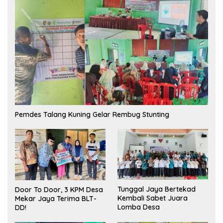
Pemdes Talang Kuning Gelar Rembug Stunting
Tunggal Jaya Bertekad
Door To Door, 3 KPM Desa
Kembali Sabet Juara
Mekar Jaya Terima BLT-
Lomba Desa
DD!