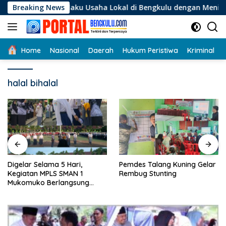
Langsung
i Pelaku Usaha Lokal di Bengkulu dengan Meningkatkan Ruang 
Breaking News
ke
konten
Home
Nasional
Daerah
Hukum Peristiwa
Kriminal
halal bihalal
Digelar Selama 5 Hari,
Pemdes Talang Kuning Gelar
Kegiatan MPLS SMAN 1
Rembug Stunting
Mukomuko Berlangsung
Sukses