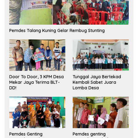
Pemdes Talang Kuning Gelar Rembug Stunting
Tunggal Jaya Bertekad
Door To Door, 3 KPM Desa
Kembali Sabet Juara
Mekar Jaya Terima BLT-
Lomba Desa
DD!
Pemdes Genting
Pemdes genting