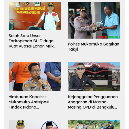
Salah Satu Unsur
Forkopimda BU Diduga
Polres Mukomuko Bagikan
Kuat Kuasai Lahan Milik
Takjil
Pemerintah, Ormas Laki
Lapor Kejagung
Himbauan Kapolres
Kejanggalan Penggunaan
Mukomuko Antisipasi
Anggaran di Masing-
Tindak Pidana
Masing OPD di Bengkulu
Perdagangan Orang
Utara Bakal Dibongkar