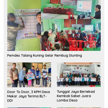
Pemdes Talang Kuning Gelar Rembug Stunting
Tunggal Jaya Bertekad
Door To Door, 3 KPM Desa
Kembali Sabet Juara
Mekar Jaya Terima BLT-
Lomba Desa
DD!