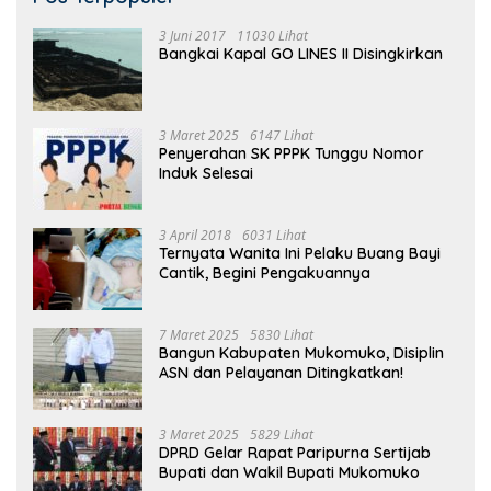
3 Juni 2017
11030 Lihat
Bangkai Kapal GO LINES II Disingkirkan
3 Maret 2025
6147 Lihat
Penyerahan SK PPPK Tunggu Nomor
Induk Selesai
3 April 2018
6031 Lihat
Ternyata Wanita Ini Pelaku Buang Bayi
Cantik, Begini Pengakuannya
7 Maret 2025
5830 Lihat
Bangun Kabupaten Mukomuko, Disiplin
ASN dan Pelayanan Ditingkatkan!
3 Maret 2025
5829 Lihat
DPRD Gelar Rapat Paripurna Sertijab
Bupati dan Wakil Bupati Mukomuko