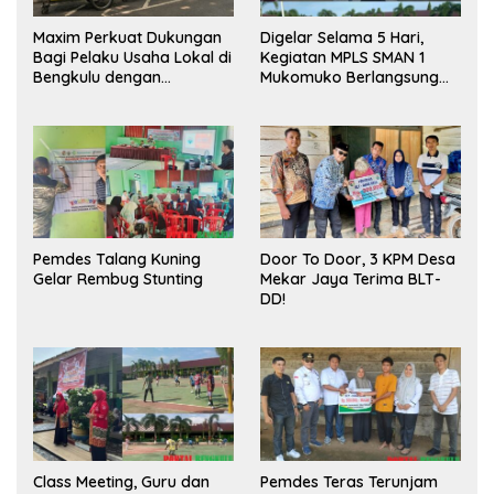
Maxim Perkuat Dukungan
Digelar Selama 5 Hari,
Bagi Pelaku Usaha Lokal di
Kegiatan MPLS SMAN 1
Bengkulu dengan
Mukomuko Berlangsung
Meningkatkan Ruang
Sukses
Publik dan Kebersihan
Pasar
Pemdes Talang Kuning
Door To Door, 3 KPM Desa
Gelar Rembug Stunting
Mekar Jaya Terima BLT-
DD!
Class Meeting, Guru dan
Pemdes Teras Terunjam