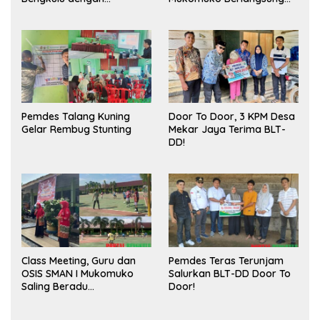
Meningkatkan Ruang
Sukses
Publik dan Kebersihan
Pasar
Pemdes Talang Kuning
Door To Door, 3 KPM Desa
Gelar Rembug Stunting
Mekar Jaya Terima BLT-
DD!
Class Meeting, Guru dan
Pemdes Teras Terunjam
OSIS SMAN I Mukomuko
Salurkan BLT-DD Door To
Saling Beradu
Door!
Kemampuan!