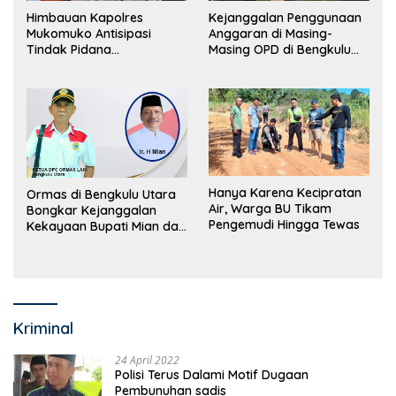
Himbauan Kapolres
Kejanggalan Penggunaan
Mukomuko Antisipasi
Anggaran di Masing-
Tindak Pidana
Masing OPD di Bengkulu
Perdagangan Orang
Utara Bakal Dibongkar
Hanya Karena Kecipratan
Ormas di Bengkulu Utara
Air, Warga BU Tikam
Bongkar Kejanggalan
Pengemudi Hingga Tewas
Kekayaan Bupati Mian dan
Anggaran Sejumlah OPD
Kriminal
24 April 2022
Polisi Terus Dalami Motif Dugaan
Pembunuhan sadis