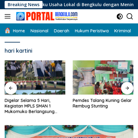
Langsung
 Pelaku Usaha Lokal di Bengkulu dengan Meningkatkan Ruang P
Breaking News
ke
konten
Home
Nasional
Daerah
Hukum Peristiwa
Kriminal
hari kartini
Digelar Selama 5 Hari,
Pemdes Talang Kuning Gelar
Kegiatan MPLS SMAN 1
Rembug Stunting
Mukomuko Berlangsung
Sukses