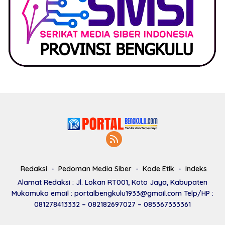
Redaksi
Pedoman Media Siber
Kode Etik
Indeks
Alamat Redaksi : Jl. Lokan RT001, Koto Jaya, Kabupaten
Mukomuko email : portalbengkulu1933@gmail.com Telp/HP :
081278413332 – 082182697027 – 085367333361