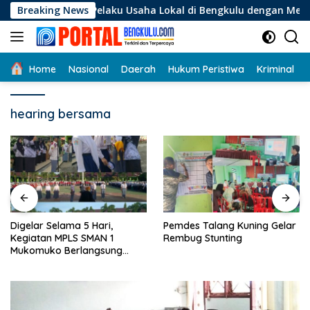
Langsung
agi Pelaku Usaha Lokal di Bengkulu dengan Meningkatkan Rua
Breaking News
ke
konten
Home
Nasional
Daerah
Hukum Peristiwa
Kriminal
hearing bersama
Digelar Selama 5 Hari,
Pemdes Talang Kuning Gelar
Kegiatan MPLS SMAN 1
Rembug Stunting
Mukomuko Berlangsung
Sukses