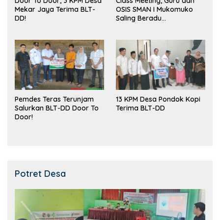
Door To Door, 3 KPM Desa
Class Meeting, Guru dan
Mekar Jaya Terima BLT-
OSIS SMAN I Mukomuko
DD!
Saling Beradu
Kemampuan!
Pemdes Teras Terunjam
13 KPM Desa Pondok Kopi
Salurkan BLT-DD Door To
Terima BLT-DD
Door!
Potret Desa