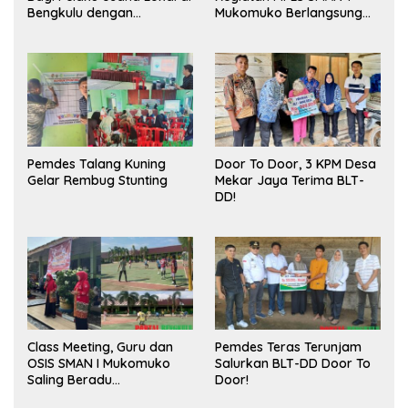
Bengkulu dengan
Mukomuko Berlangsung
Meningkatkan Ruang
Sukses
Publik dan Kebersihan
Pasar
Pemdes Talang Kuning
Door To Door, 3 KPM Desa
Gelar Rembug Stunting
Mekar Jaya Terima BLT-
DD!
Class Meeting, Guru dan
Pemdes Teras Terunjam
OSIS SMAN I Mukomuko
Salurkan BLT-DD Door To
Saling Beradu
Door!
Kemampuan!