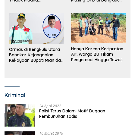
Perdagangan Orang
Utara Bakal Dibongkar
Hanya Karena Kecipratan
Ormas di Bengkulu Utara
Air, Warga BU Tikam
Bongkar Kejanggalan
Pengemudi Hingga Tewas
Kekayaan Bupati Mian dan
Anggaran Sejumlah OPD
Kriminal
24 April 2022
Polisi Terus Dalami Motif Dugaan
Pembunuhan sadis
16 Maret 2019