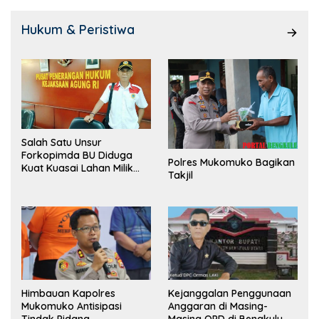
Hukum & Peristiwa
Salah Satu Unsur
Forkopimda BU Diduga
Polres Mukomuko Bagikan
Kuat Kuasai Lahan Milik
Takjil
Pemerintah, Ormas Laki
Lapor Kejagung
Himbauan Kapolres
Kejanggalan Penggunaan
Mukomuko Antisipasi
Anggaran di Masing-
Tindak Pidana
Masing OPD di Bengkulu