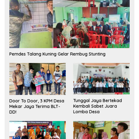
Pemdes Talang Kuning Gelar Rembug Stunting
Tunggal Jaya Bertekad
Door To Door, 3 KPM Desa
Kembali Sabet Juara
Mekar Jaya Terima BLT-
Lomba Desa
DD!