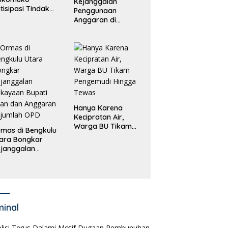
Kejanggalan
tisipasi Tindak
Penggunaan
dana
Anggaran di
erdagangan
Masing-Masing OPD
rang
di Bengkulu Utara
Bakal Dibongkar
Hanya Karena
Kecipratan Air,
Warga BU Tikam
mas di Bengkulu
Pengemudi Hingga
ara Bongkar
Tewas
janggalan
kayaan Bupati
an dan Anggaran
jumlah OPD
minal