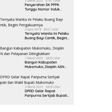
3 Maret 2025
6147 Lihat
 I Mukomuko Saling
Salurkan BLT-DD Door To
T
Penyerahan SK PPPK
du Kemampuan!
Door!
Tunggu Nomor Induk
Selesai
3 April 2018
6031 Lihat
Ternyata Wanita Ini Pelaku
Buang Bayi Cantik, Begini
Pengakuannya
7 Maret 2025
5830 Lihat
Bangun Kabupaten
Mukomuko, Disiplin ASN
dan Pelayanan
Ditingkatkan!
3 Maret 2025
5829 Lihat
DPRD Gelar Rapat
Paripurna Sertijab Bupati
dan Wakil Bupati
Mukomuko