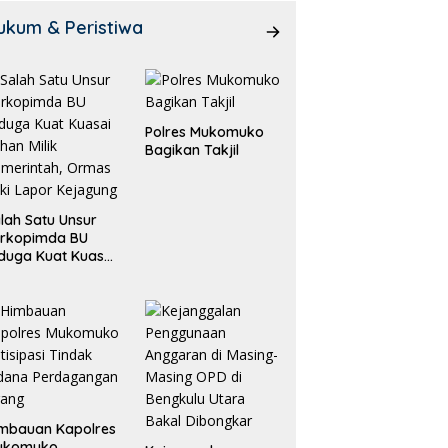
ukum & Peristiwa
Polres Mukomuko
Bagikan Takjil
lah Satu Unsur
orkopimda BU
duga Kuat Kuasai
han Milik
merintah, Ormas
ki Lapor
ejagung
mbauan Kapolres
ukomuko