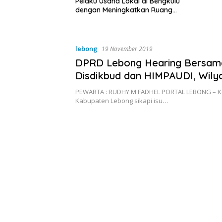
a Lokal di Bengkulu
ingkatkan Ruang
Kebersihan Pasar
lebong
19 November 2019
DPRD Lebong Hearing Bersam
Disdikbud dan HIMPAUDI, Wilya
Segera Dana BOP-PAUD!
PEWARTA : RUDHY M FADHEL PORTAL LEBONG – K
Kabupaten Lebong sikapi isu…