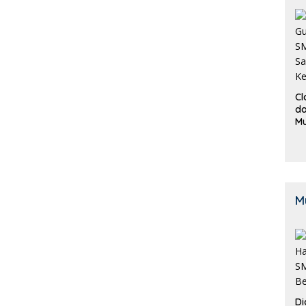
Cl
da
M
B
K
M
Di