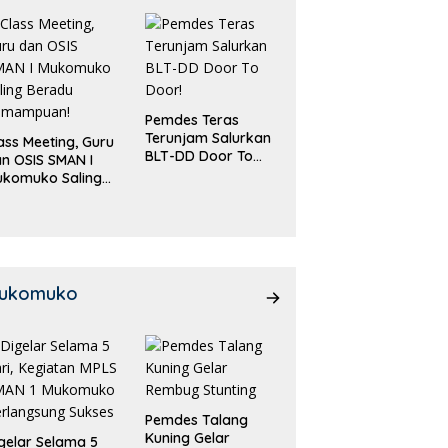
Pemdes Teras
Terunjam Salurkan
ass Meeting, Guru
BLT-DD Door To
n OSIS SMAN I
Door!
ukomuko Saling
eradu
emampuan!
ukomuko
Pemdes Talang
Kuning Gelar
gelar Selama 5