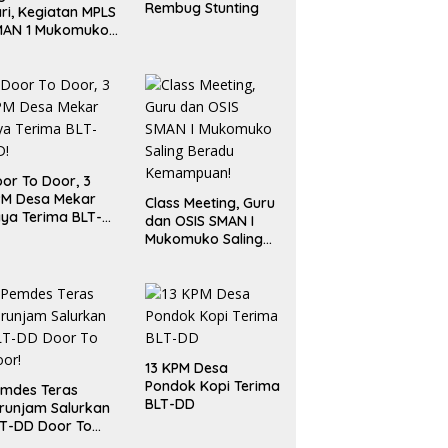
Rembug Stunting
ri, Kegiatan MPLS
MAN 1 Mukomuko
rlangsung Sukses
or To Door, 3
PM Desa Mekar
Class Meeting, Guru
ya Terima BLT-
dan OSIS SMAN I
!
Mukomuko Saling
Beradu
Kemampuan!
13 KPM Desa
Pondok Kopi Terima
mdes Teras
BLT-DD
runjam Salurkan
T-DD Door To
or!