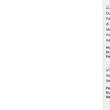
Ma
D
Pe
di
Me
Ru
Ke
P
Ku
Re