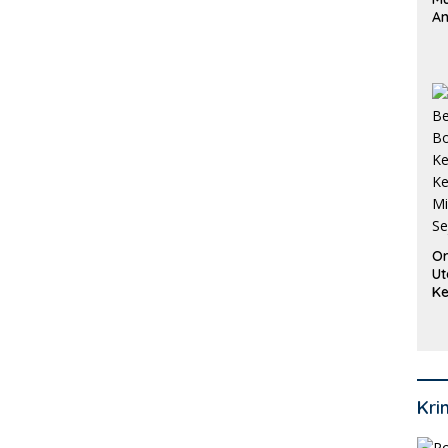
An
Pi
P
O
Or
Ut
Ke
Ke
Mi
Se
Kri