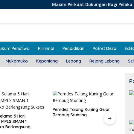
Maxim Perkuat Dukungan Bagi Pelaku Usaha Lokal d
ukum Peristiwa
Kriminal
Pendidikan
Potret Desa
Edito
Mukomuko
Kepahiang
Lebong
Rejang Lebong
Se
P
alang Kuning Gelar
Door To Door, 3 KPM Desa
Stunting
Mekar Jaya Terima BLT-DD!
Class