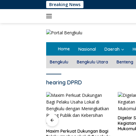
Langsung
Breaking News
ke
konten
Home
Nasional
Daerah
H
Bengkulu
Bengkulu Utara
Benteng
hearing DPRD
Pemdes T
Rembug 
Digelar Selama 5 Hari,
Kegiatan MPLS SMAN 1
Mukomuko Berlangsung
at Dukungan Bagi
Sukses