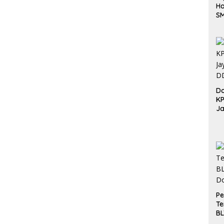
Ha
S
Be
Do
K
Ja
DD
Pe
Te
BL
Do