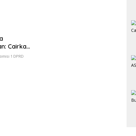
SMAN
Bera
a
n: Cairkan
omisi 1 DPRD