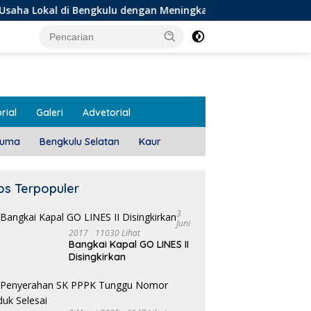
i Bengkulu dengan Meningkatkan Ruang Publik dan Kebersihan
rial
Galeri
Advetorial
luma
Bengkulu Selatan
Kaur
os Terpopuler
3
Juni
2017
11030 Lihat
Bangkai Kapal GO LINES II
Disingkirkan
 Meeting, Guru dan OSIS
Pemdes Teras Terunjam
1