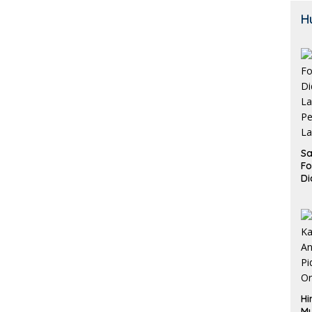
H
Sa
F
Di
La
Pe
La
K
Hi
M