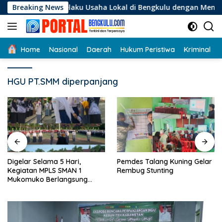
Langsung
gi Pelaku Usaha Lokal di Bengkulu dengan Meningkatkan Ruan
Breaking News
ke
konten
Home
Nasional
Daerah
Hukum Peristiwa
Kriminal
HGU PT.SMM diperpanjang
Digelar Selama 5 Hari,
Pemdes Talang Kuning Gelar
Kegiatan MPLS SMAN 1
Rembug Stunting
Mukomuko Berlangsung
Sukses