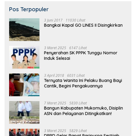
Pos Terpopuler
3 Juni 2017
11030 Lihat
Bangkai Kapal GO LINES II Disingkirkan
3 Maret 2025
6147 Lihat
Penyerahan SK PPPK Tunggu Nomor
Induk Selesai
3 April 2018
6031 Lihat
Ternyata Wanita Ini Pelaku Buang Bayi
Cantik, Begini Pengakuannya
7 Maret 2025
5830 Lihat
Bangun Kabupaten Mukomuko, Disiplin
ASN dan Pelayanan Ditingkatkan!
3 Maret 2025
5829 Lihat
DPRD Gelar Rapat Paripurna Sertijab