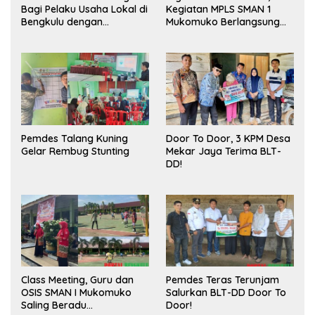
Bagi Pelaku Usaha Lokal di
Kegiatan MPLS SMAN 1
Bengkulu dengan
Mukomuko Berlangsung
Meningkatkan Ruang
Sukses
Publik dan Kebersihan
Pasar
Pemdes Talang Kuning
Door To Door, 3 KPM Desa
Gelar Rembug Stunting
Mekar Jaya Terima BLT-
DD!
Class Meeting, Guru dan
Pemdes Teras Terunjam
OSIS SMAN I Mukomuko
Salurkan BLT-DD Door To
Saling Beradu
Door!