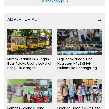
Selengkapnya
ADVERTORIAL
Maxim Perkuat Dukungan
Digelar Selama 5 Hari,
Bagi Pelaku Usaha Lokal di
Kegiatan MPLS SMAN 1
Bengkulu dengan
Mukomuko Berlangsung
Meningkatkan Ruang
Sukses
Publik dan Kebersihan
Pasar
Pemdes Talang Kuning
Door To Door, 3 KPM Desa