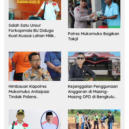
Salah Satu Unsur
Forkopimda BU Diduga
Polres Mukomuko Bagikan
Kuat Kuasai Lahan Milik
Takjil
Pemerintah, Ormas Laki
Lapor Kejagung
Himbauan Kapolres
Kejanggalan Penggunaan
Mukomuko Antisipasi
Anggaran di Masing-
Tindak Pidana
Masing OPD di Bengkulu
Perdagangan Orang
Utara Bakal Dibongkar