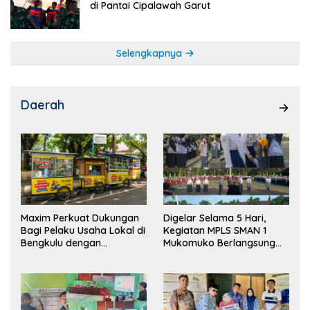
di Pantai Cipalawah Garut
Selengkapnya
Daerah
Maxim Perkuat Dukungan
Digelar Selama 5 Hari,
Bagi Pelaku Usaha Lokal di
Kegiatan MPLS SMAN 1
Bengkulu dengan
Mukomuko Berlangsung
Meningkatkan Ruang
Sukses
Publik dan Kebersihan
Pasar