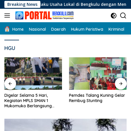
Langsung
i Pelaku Usaha Lokal di Bengkulu dengan Meningkatkan Ruang
Breaking News
ke
konten
Home
Nasional
Daerah
Hukum Peristiwa
Kriminal
HGU
Digelar Selama 5 Hari,
Pemdes Talang Kuning Gelar
Kegiatan MPLS SMAN 1
Rembug Stunting
Mukomuko Berlangsung
Sukses