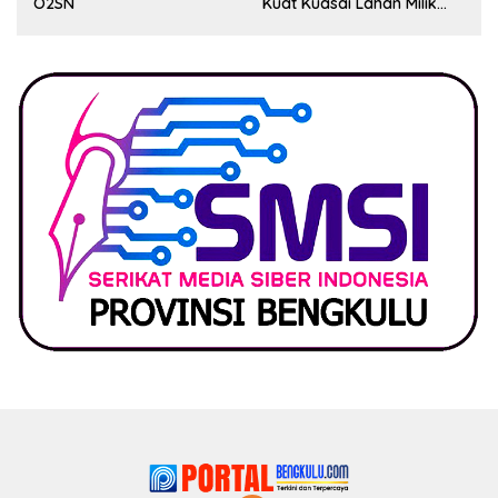
O2SN
Kuat Kuasai Lahan Milik
Pemerintah, Ormas Laki
Lapor Kejagung