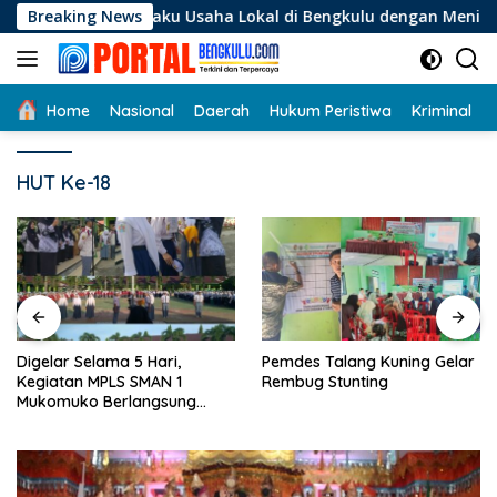
Langsung
i Pelaku Usaha Lokal di Bengkulu dengan Meningkatkan Ruang 
Breaking News
ke
konten
Home
Nasional
Daerah
Hukum Peristiwa
Kriminal
HUT Ke-18
Digelar Selama 5 Hari,
Pemdes Talang Kuning Gelar
Kegiatan MPLS SMAN 1
Rembug Stunting
Mukomuko Berlangsung
Sukses