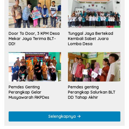
Tunggal Jaya Bertekad
Door To Door, 3 KPM Desa
Kembali Sabet Juara
Mekar Jaya Terima BLT-
Lomba Desa
DD!
Pemdes Genting
Pemdes genting
Perangkap Gelar
Perangkap Salurkan BLT
Musyawarah RKPDes
DD Tahap Akhir
Selengkapnya