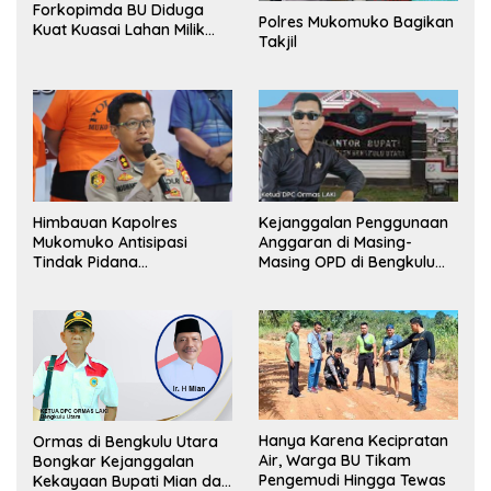
Forkopimda BU Diduga
Polres Mukomuko Bagikan
Kuat Kuasai Lahan Milik
Takjil
Pemerintah, Ormas Laki
Lapor Kejagung
Himbauan Kapolres
Kejanggalan Penggunaan
Mukomuko Antisipasi
Anggaran di Masing-
Tindak Pidana
Masing OPD di Bengkulu
Perdagangan Orang
Utara Bakal Dibongkar
Hanya Karena Kecipratan
Ormas di Bengkulu Utara
Air, Warga BU Tikam
Bongkar Kejanggalan
Pengemudi Hingga Tewas
Kekayaan Bupati Mian dan