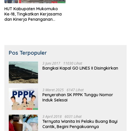
HUT Kabupaten Mukomuko
Ke-18, Tingkatkan Kerjasama
dan Kinerja Penanganan
Covid-19 untuk Perubahan
Lebih Baik!
Pos Terpopuler
3 Juni 2017
11030 Lihat
Bangkai Kapal GO LINES II Disingkirkan
3 Maret 2025
6147 Lihat
Penyerahan SK PPPK Tunggu Nomor
Induk Selesai
3 April 2018
6031 Lihat
Ternyata Wanita Ini Pelaku Buang Bayi
Cantik, Begini Pengakuannya