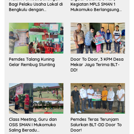
Bagi Pelaku Usaha Lokal di
Kegiatan MPLS SMAN 1
Bengkulu dengan
Mukomuko Berlangsung
Meningkatkan Ruang
Sukses
Publik dan Kebersihan
Pasar
Pemdes Talang Kuning
Door To Door, 3 KPM Desa
Gelar Rembug Stunting
Mekar Jaya Terima BLT-
DD!
Class Meeting, Guru dan
Pemdes Teras Terunjam
OSIS SMAN I Mukomuko
Salurkan BLT-DD Door To
Saling Beradu
Door!