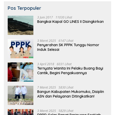
Pos Terpopuler
3 Juni 2017
11030 Lihat
Bangkai Kapal GO LINES II Disingkirkan
3 Maret 2025
6147 Lihat
Penyerahan SK PPPK Tunggu Nomor
Induk Selesai
3 April 2018
6031 Lihat
Ternyata Wanita Ini Pelaku Buang Bayi
Cantik, Begini Pengakuannya
7 Maret 2025
5830 Lihat
Bangun Kabupaten Mukomuko, Disiplin
ASN dan Pelayanan Ditingkatkan!
3 Maret 2025
5829 Lihat
DPRD Gelar Rapat Paripurna Sertijab