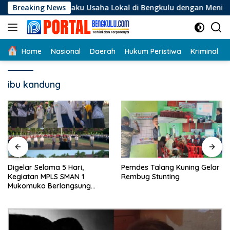
Langsung
gi Pelaku Usaha Lokal di Bengkulu dengan Meningkatkan Ruang
Breaking News
ke
konten
Home
Nasional
Daerah
Hukum Peristiwa
Kriminal
ibu kandung
Digelar Selama 5 Hari,
Pemdes Talang Kuning Gelar
Kegiatan MPLS SMAN 1
Rembug Stunting
Mukomuko Berlangsung
Sukses