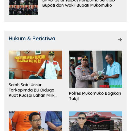
Bupati dan Wakil Bupati Mukomuko
Hukum & Peristiwa
Salah Satu Unsur
Forkopimda BU Diduga
Polres Mukomuko Bagikan
Kuat Kuasai Lahan Milik
Takjil
Pemerintah, Ormas Laki
Lapor Kejagung