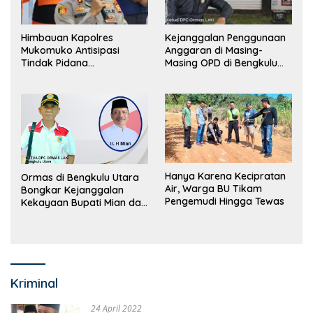
Himbauan Kapolres
Kejanggalan Penggunaan
Mukomuko Antisipasi
Anggaran di Masing-
Tindak Pidana
Masing OPD di Bengkulu
Perdagangan Orang
Utara Bakal Dibongkar
Hanya Karena Kecipratan
Ormas di Bengkulu Utara
Air, Warga BU Tikam
Bongkar Kejanggalan
Pengemudi Hingga Tewas
Kekayaan Bupati Mian dan
Anggaran Sejumlah OPD
Kriminal
24 April 2022