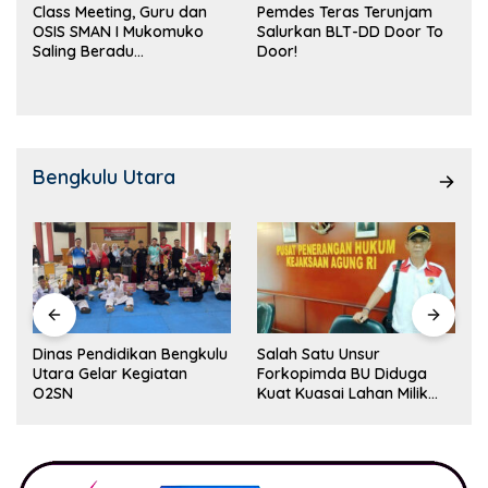
Class Meeting, Guru dan
Pemdes Teras Terunjam
OSIS SMAN I Mukomuko
Salurkan BLT-DD Door To
Saling Beradu
Door!
Kemampuan!
Bengkulu Utara
Dinas Pendidikan Bengkulu
Salah Satu Unsur
Utara Gelar Kegiatan
Forkopimda BU Diduga
O2SN
Kuat Kuasai Lahan Milik
Pemerintah, Ormas Laki
Lapor Kejagung