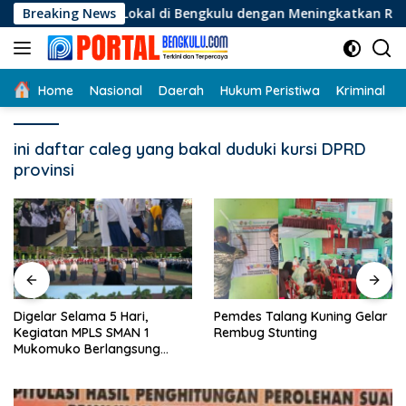
Langsung
aha Lokal di Bengkulu dengan Meningkatkan Ruang Publik dan 
Breaking News
ke
konten
Home
Nasional
Daerah
Hukum Peristiwa
Kriminal
ini daftar caleg yang bakal duduki kursi DPRD
provinsi
Digelar Selama 5 Hari,
Pemdes Talang Kuning Gelar
Kegiatan MPLS SMAN 1
Rembug Stunting
Mukomuko Berlangsung
Sukses