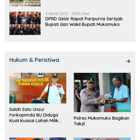
3 Maret 2025
5829 Lihat
DPRD Gelar Rapat Paripurna Sertijab
Bupati dan Wakil Bupati Mukomuko
Hukum & Peristiwa
Salah Satu Unsur
Forkopimda BU Diduga
Polres Mukomuko Bagikan
Kuat Kuasai Lahan Milik
Takjil
Pemerintah, Ormas Laki
Lapor Kejagung