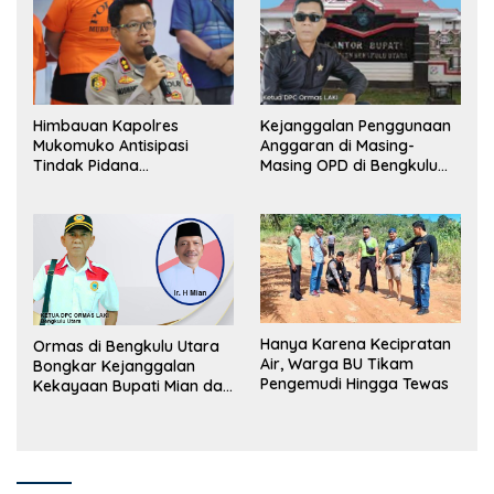
Himbauan Kapolres
Kejanggalan Penggunaan
Mukomuko Antisipasi
Anggaran di Masing-
Tindak Pidana
Masing OPD di Bengkulu
Perdagangan Orang
Utara Bakal Dibongkar
Hanya Karena Kecipratan
Ormas di Bengkulu Utara
Air, Warga BU Tikam
Bongkar Kejanggalan
Pengemudi Hingga Tewas
Kekayaan Bupati Mian dan
Anggaran Sejumlah OPD