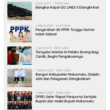
3 Juni 2017
11030 Lihat
Bangkai Kapal GO LINES II Disingkirkan
3 Maret 2025
6147 Lihat
Penyerahan SK PPPK Tunggu Nomor
Induk Selesai
3 April 2018
6031 Lihat
Ternyata Wanita Ini Pelaku Buang Bayi
Cantik, Begini Pengakuannya
7 Maret 2025
5830 Lihat
Bangun Kabupaten Mukomuko, Disiplin
ASN dan Pelayanan Ditingkatkan!
3 Maret 2025
5829 Lihat
DPRD Gelar Rapat Paripurna Sertijab
Bupati dan Wakil Bupati Mukomuko