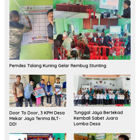
Pemdes Talang Kuning Gelar Rembug Stunting
Tunggal Jaya Bertekad
Door To Door, 3 KPM Desa
Kembali Sabet Juara
Mekar Jaya Terima BLT-
Lomba Desa
DD!