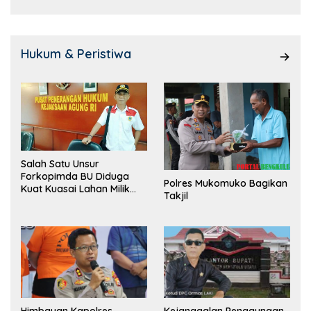
Hukum & Peristiwa
Salah Satu Unsur
Forkopimda BU Diduga
Polres Mukomuko Bagikan
Kuat Kuasai Lahan Milik
Takjil
Pemerintah, Ormas Laki
Lapor Kejagung
Himbauan Kapolres
Kejanggalan Penggunaan