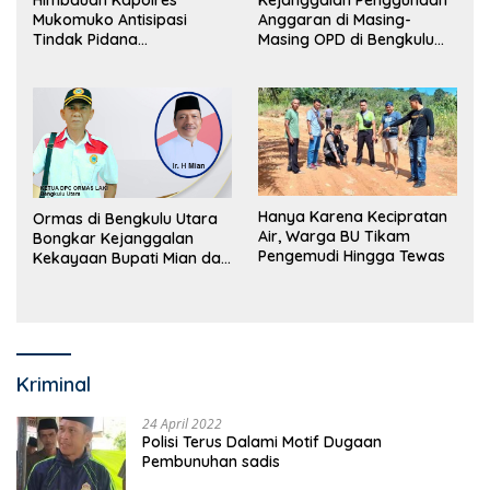
Mukomuko Antisipasi
Anggaran di Masing-
Tindak Pidana
Masing OPD di Bengkulu
Perdagangan Orang
Utara Bakal Dibongkar
Hanya Karena Kecipratan
Ormas di Bengkulu Utara
Air, Warga BU Tikam
Bongkar Kejanggalan
Pengemudi Hingga Tewas
Kekayaan Bupati Mian dan
Anggaran Sejumlah OPD
Kriminal
24 April 2022
Polisi Terus Dalami Motif Dugaan
Pembunuhan sadis