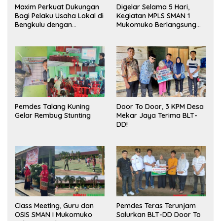
Maxim Perkuat Dukungan
Digelar Selama 5 Hari,
Bagi Pelaku Usaha Lokal di
Kegiatan MPLS SMAN 1
Bengkulu dengan
Mukomuko Berlangsung
Meningkatkan Ruang
Sukses
Publik dan Kebersihan
Pasar
Pemdes Talang Kuning
Door To Door, 3 KPM Desa
Gelar Rembug Stunting
Mekar Jaya Terima BLT-
DD!
Class Meeting, Guru dan
Pemdes Teras Terunjam
OSIS SMAN I Mukomuko
Salurkan BLT-DD Door To