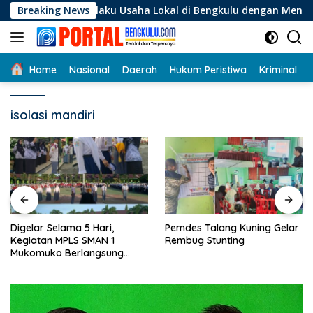
Langsung
i Pelaku Usaha Lokal di Bengkulu dengan Meningkatkan Ruang
Breaking News
ke
konten
Home
Nasional
Daerah
Hukum Peristiwa
Kriminal
isolasi mandiri
Digelar Selama 5 Hari,
Pemdes Talang Kuning Gelar
Kegiatan MPLS SMAN 1
Rembug Stunting
Mukomuko Berlangsung
Sukses