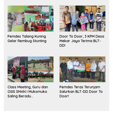
Publik dan Kebersihan
Pasar
Pemdes Talang Kuning
Door To Door, 3 KPM Desa
Gelar Rembug Stunting
Mekar Jaya Terima BLT-
DD!
Class Meeting, Guru dan
Pemdes Teras Terunjam
OSIS SMAN I Mukomuko
Salurkan BLT-DD Door To
Saling Beradu
Door!
Kemampuan!