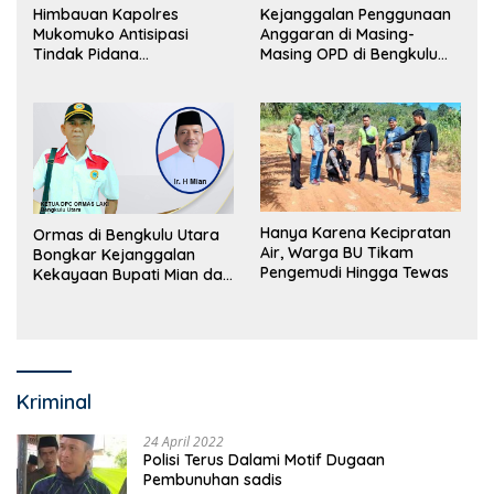
Himbauan Kapolres
Kejanggalan Penggunaan
Mukomuko Antisipasi
Anggaran di Masing-
Tindak Pidana
Masing OPD di Bengkulu
Perdagangan Orang
Utara Bakal Dibongkar
Hanya Karena Kecipratan
Ormas di Bengkulu Utara
Air, Warga BU Tikam
Bongkar Kejanggalan
Pengemudi Hingga Tewas
Kekayaan Bupati Mian dan
Anggaran Sejumlah OPD
Kriminal
24 April 2022
Polisi Terus Dalami Motif Dugaan
Pembunuhan sadis