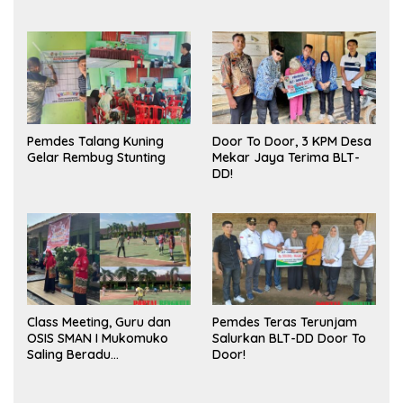
Meningkatkan Ruang
Sukses
Publik dan Kebersihan
Pasar
Pemdes Talang Kuning
Door To Door, 3 KPM Desa
Gelar Rembug Stunting
Mekar Jaya Terima BLT-
DD!
Class Meeting, Guru dan
Pemdes Teras Terunjam
OSIS SMAN I Mukomuko
Salurkan BLT-DD Door To
Saling Beradu
Door!
Kemampuan!