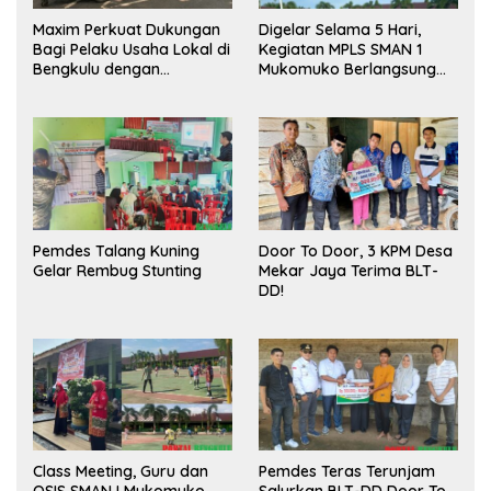
Maxim Perkuat Dukungan
Digelar Selama 5 Hari,
Bagi Pelaku Usaha Lokal di
Kegiatan MPLS SMAN 1
Bengkulu dengan
Mukomuko Berlangsung
Meningkatkan Ruang
Sukses
Publik dan Kebersihan
Pasar
Pemdes Talang Kuning
Door To Door, 3 KPM Desa
Gelar Rembug Stunting
Mekar Jaya Terima BLT-
DD!
Class Meeting, Guru dan
Pemdes Teras Terunjam
OSIS SMAN I Mukomuko
Salurkan BLT-DD Door To