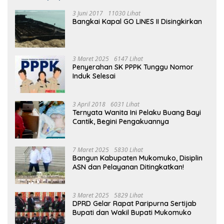
3 Juni 2017
11030 Lihat
Bangkai Kapal GO LINES II Disingkirkan
3 Maret 2025
6147 Lihat
Penyerahan SK PPPK Tunggu Nomor
Induk Selesai
3 April 2018
6031 Lihat
Ternyata Wanita Ini Pelaku Buang Bayi
Cantik, Begini Pengakuannya
7 Maret 2025
5830 Lihat
Bangun Kabupaten Mukomuko, Disiplin
ASN dan Pelayanan Ditingkatkan!
3 Maret 2025
5829 Lihat
DPRD Gelar Rapat Paripurna Sertijab
Bupati dan Wakil Bupati Mukomuko