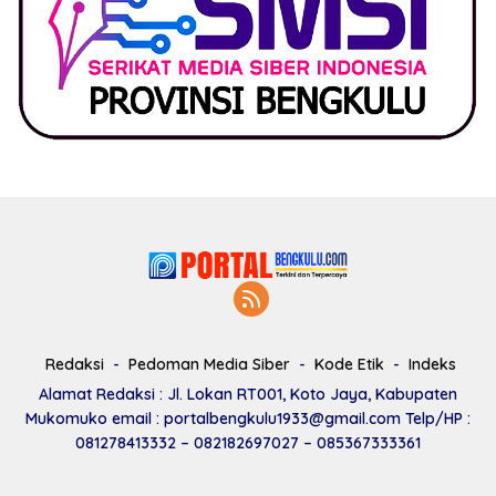
Redaksi
Pedoman Media Siber
Kode Etik
Indeks
Alamat Redaksi : Jl. Lokan RT001, Koto Jaya, Kabupaten
Mukomuko email : portalbengkulu1933@gmail.com Telp/HP :
081278413332 – 082182697027 – 085367333361