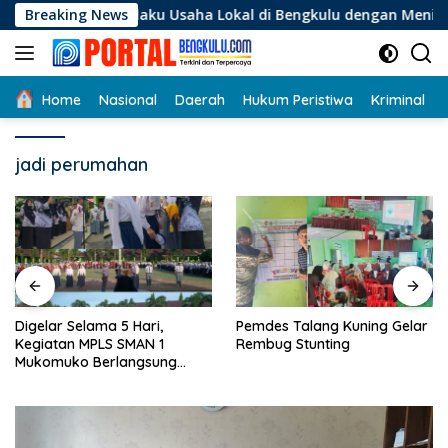
Langsung
Bagi Pelaku Usaha Lokal di Bengkulu dengan Meningkatkan Rua
Breaking News
ke
konten
Home
Nasional
Daerah
Hukum Peristiwa
Kriminal
jadi perumahan
Digelar Selama 5 Hari,
Pemdes Talang Kuning Gelar
Kegiatan MPLS SMAN 1
Rembug Stunting
Mukomuko Berlangsung
Sukses