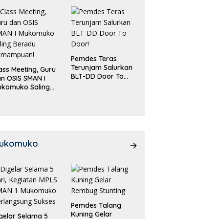
Pemdes Teras
Terunjam Salurkan
ass Meeting, Guru
BLT-DD Door To
n OSIS SMAN I
Door!
ukomuko Saling
eradu
emampuan!
ukomuko
Pemdes Talang
Kuning Gelar
gelar Selama 5