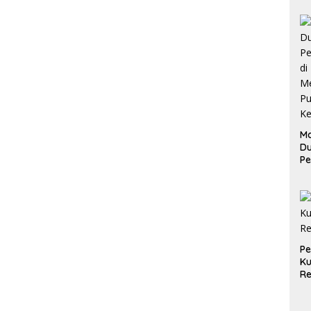
Ma
D
Pe
di
Me
Ru
Ke
P
Ku
Re