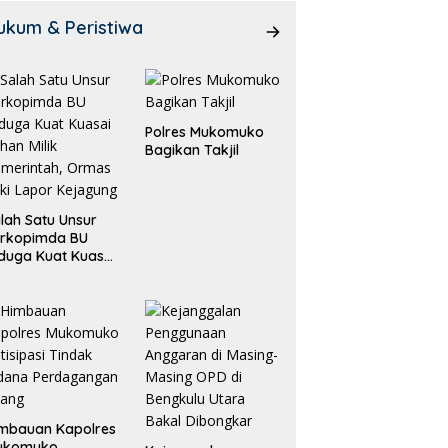
ukum & Peristiwa
Polres Mukomuko
Bagikan Takjil
lah Satu Unsur
orkopimda BU
duga Kuat Kuasai
han Milik
merintah, Ormas
ki Lapor
ejagung
mbauan Kapolres
ukomuko