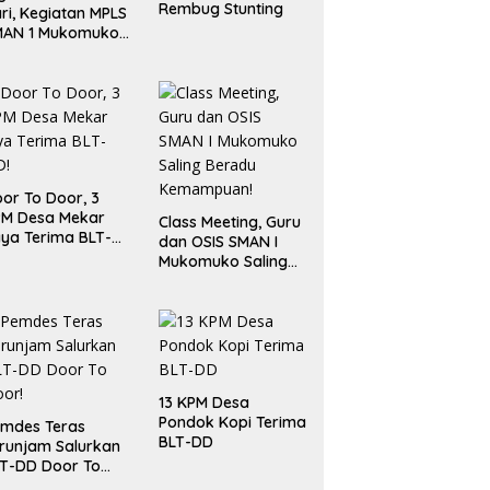
Rembug Stunting
ri, Kegiatan MPLS
MAN 1 Mukomuko
rlangsung Sukses
or To Door, 3
PM Desa Mekar
Class Meeting, Guru
ya Terima BLT-
dan OSIS SMAN I
!
Mukomuko Saling
Beradu
Kemampuan!
13 KPM Desa
Pondok Kopi Terima
mdes Teras
BLT-DD
runjam Salurkan
T-DD Door To
or!