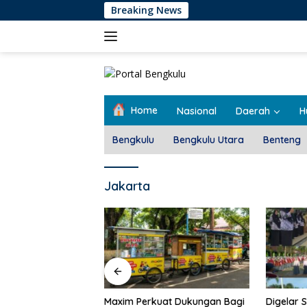
Langsung
Breaking News
ke
konten
Home
Nasional
Daerah
H
Bengkulu
Bengkulu Utara
Benteng
Jakarta
Pemdes T
Rembug 
at Dukungan Bagi
Digelar Selama 5 Hari,