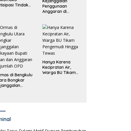
Kejanggalan
tisipasi Tindak
Penggunaan
dana
Anggaran di
erdagangan
Masing-Masing OPD
rang
di Bengkulu Utara
Bakal Dibongkar
Hanya Karena
Kecipratan Air,
Warga BU Tikam
mas di Bengkulu
Pengemudi Hingga
ara Bongkar
Tewas
janggalan
kayaan Bupati
an dan Anggaran
jumlah OPD
minal