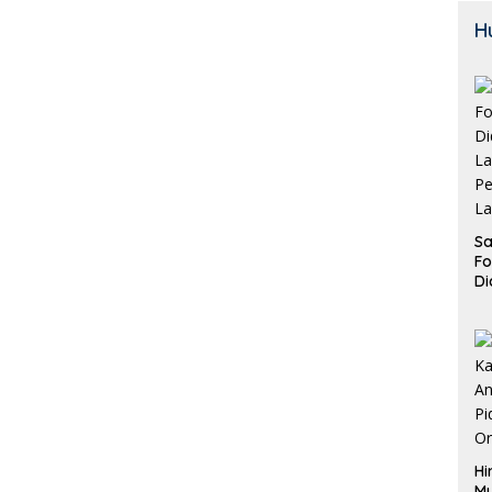
H
Sa
F
Di
La
Pe
La
K
Hi
M