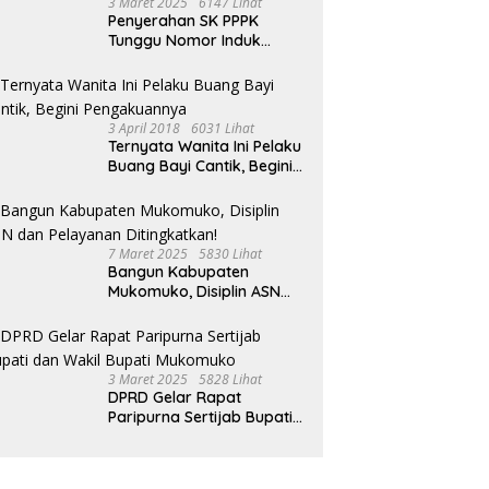
3 Maret 2025
6147 Lihat
Penyerahan SK PPPK
Tunggu Nomor Induk
Selesai
3 April 2018
6031 Lihat
Ternyata Wanita Ini Pelaku
Buang Bayi Cantik, Begini
Pengakuannya
7 Maret 2025
5830 Lihat
Bangun Kabupaten
Mukomuko, Disiplin ASN
dan Pelayanan
Ditingkatkan!
3 Maret 2025
5828 Lihat
DPRD Gelar Rapat
Paripurna Sertijab Bupati
dan Wakil Bupati
Mukomuko