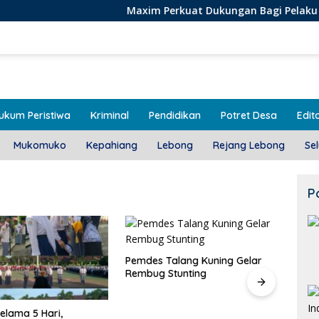
Maxim Perkuat Dukungan Bagi Pelaku Usaha Lokal
ukum Peristiwa
Kriminal
Pendidikan
Potret Desa
Edito
Mukomuko
Kepahiang
Lebong
Rejang Lebong
Se
P
alang Kuning Gelar
Door To Door, 3 KPM Desa
Stunting
Mekar Jaya Terima BLT-DD!
Class
SMAN
Bera