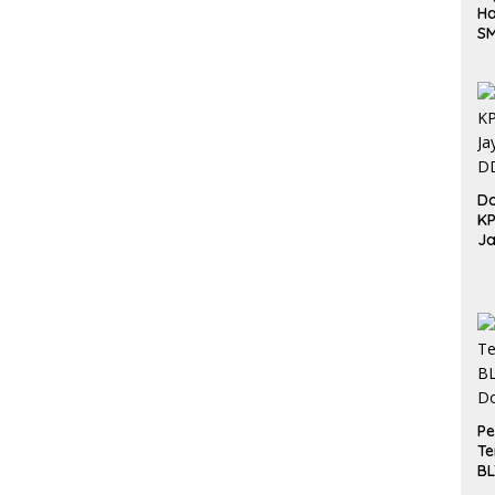
Ha
S
Be
Do
K
Ja
DD
Pe
Te
BL
Do