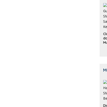
Cl
da
M
B
K
M
Di