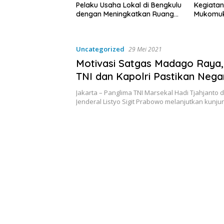
a Lokal di Bengkulu
Kegiatan MPLS SMAN 1
ingkatkan Ruang
Mukomuko Berlangsung
Kebersihan Pasar
Sukses
Uncategorized
29 Mei 2021
Motivasi Satgas Madago Raya,
TNI dan Kapolri Pastikan Nega
Akan Kalah dari Teroris
Jakarta – Panglima TNI Marsekal Hadi Tjahjanto 
Jenderal Listyo Sigit Prabowo melanjutkan kunj