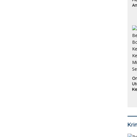
An
Pi
P
O
Or
Ut
Ke
Ke
Mi
Se
Kri