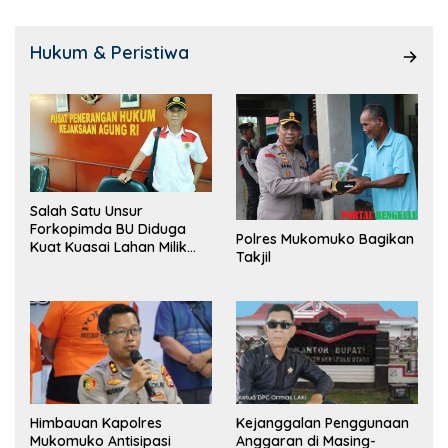
Hukum & Peristiwa
Salah Satu Unsur
Forkopimda BU Diduga
Polres Mukomuko Bagikan
Kuat Kuasai Lahan Milik
Takjil
Pemerintah, Ormas Laki
Lapor Kejagung
Himbauan Kapolres
Kejanggalan Penggunaan
Mukomuko Antisipasi
Anggaran di Masing-