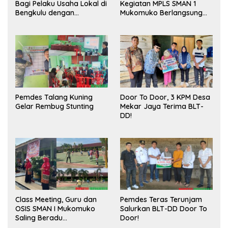
Bagi Pelaku Usaha Lokal di
Kegiatan MPLS SMAN 1
Bengkulu dengan
Mukomuko Berlangsung
Meningkatkan Ruang
Sukses
Publik dan Kebersihan
Pasar
Pemdes Talang Kuning
Door To Door, 3 KPM Desa
Gelar Rembug Stunting
Mekar Jaya Terima BLT-
DD!
Class Meeting, Guru dan
Pemdes Teras Terunjam
OSIS SMAN I Mukomuko
Salurkan BLT-DD Door To
Saling Beradu
Door!
Kemampuan!