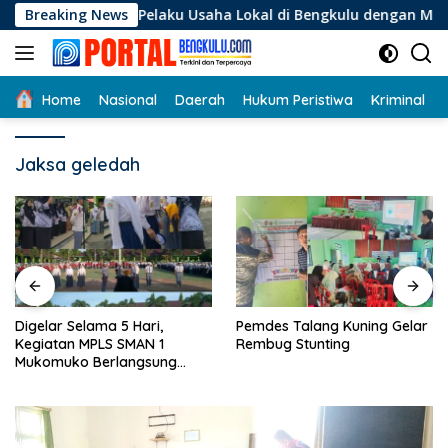
Langsung
Bagi Pelaku Usaha Lokal di Bengkulu dengan Meningkatkan Rua
Breaking News
ke
konten
Home
Nasional
Daerah
Hukum Peristiwa
Kriminal
Jaksa geledah
Digelar Selama 5 Hari,
Pemdes Talang Kuning Gelar
Kegiatan MPLS SMAN 1
Rembug Stunting
Mukomuko Berlangsung
Sukses