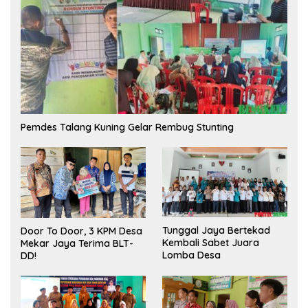
Pemdes Talang Kuning Gelar Rembug Stunting
Tunggal Jaya Bertekad
Door To Door, 3 KPM Desa
Kembali Sabet Juara
Mekar Jaya Terima BLT-
Lomba Desa
DD!