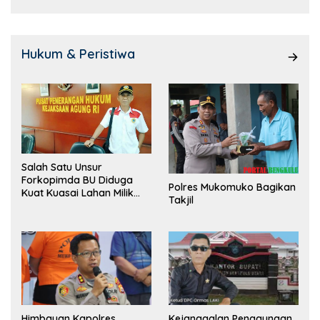
Hukum & Peristiwa
Salah Satu Unsur
Forkopimda BU Diduga
Polres Mukomuko Bagikan
Kuat Kuasai Lahan Milik
Takjil
Pemerintah, Ormas Laki
Lapor Kejagung
Himbauan Kapolres
Kejanggalan Penggunaan