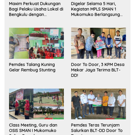
Maxim Perkuat Dukungan
Digelar Selama 5 Hari,
Bagi Pelaku Usaha Lokal di
Kegiatan MPLS SMAN 1
Bengkulu dengan
Mukomuko Berlangsung
Meningkatkan Ruang
Sukses
Publik dan Kebersihan
Pasar
Pemdes Talang Kuning
Door To Door, 3 KPM Desa
Gelar Rembug Stunting
Mekar Jaya Terima BLT-
DD!
Class Meeting, Guru dan
Pemdes Teras Terunjam
OSIS SMAN I Mukomuko
Salurkan BLT-DD Door To