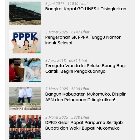
3 Juni 2017
11030 Lihat
Bangkai Kapal GO LINES II Disingkirkan
3 Maret 2025
6147 Lihat
Penyerahan SK PPPK Tunggu Nomor
Induk Selesai
3 April 2018
6031 Lihat
Ternyata Wanita Ini Pelaku Buang Bayi
Cantik, Begini Pengakuannya
7 Maret 2025
5830 Lihat
Bangun Kabupaten Mukomuko, Disiplin
ASN dan Pelayanan Ditingkatkan!
3 Maret 2025
5828 Lihat
DPRD Gelar Rapat Paripurna Sertijab
Bupati dan Wakil Bupati Mukomuko