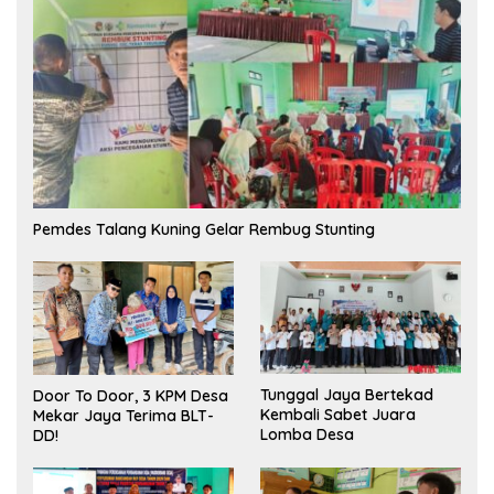
Pemdes Talang Kuning Gelar Rembug Stunting
Tunggal Jaya Bertekad
Door To Door, 3 KPM Desa
Kembali Sabet Juara
Mekar Jaya Terima BLT-
Lomba Desa
DD!