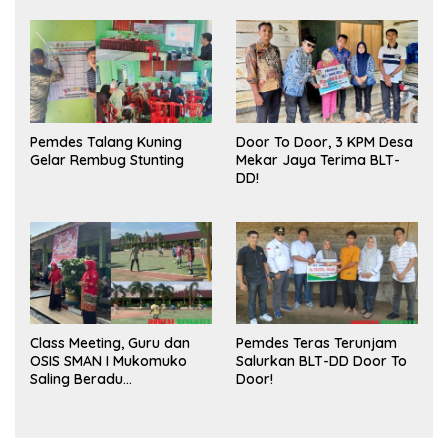
Publik dan Kebersihan
Pasar
Pemdes Talang Kuning
Door To Door, 3 KPM Desa
Gelar Rembug Stunting
Mekar Jaya Terima BLT-
DD!
Class Meeting, Guru dan
Pemdes Teras Terunjam
OSIS SMAN I Mukomuko
Salurkan BLT-DD Door To
Saling Beradu
Door!
Kemampuan!