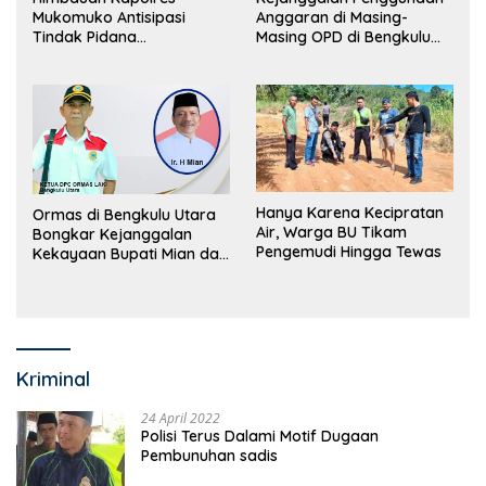
Mukomuko Antisipasi
Anggaran di Masing-
Tindak Pidana
Masing OPD di Bengkulu
Perdagangan Orang
Utara Bakal Dibongkar
Hanya Karena Kecipratan
Ormas di Bengkulu Utara
Air, Warga BU Tikam
Bongkar Kejanggalan
Pengemudi Hingga Tewas
Kekayaan Bupati Mian dan
Anggaran Sejumlah OPD
Kriminal
24 April 2022
Polisi Terus Dalami Motif Dugaan
Pembunuhan sadis