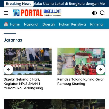
Langsung
gi Pelaku Usaha Lokal di Bengkulu dengan Meningkatkan Ruan
Breaking News
ke
konten
Home
Nasional
Daerah
Hukum Peristiwa
Kriminal
Jatanras
Digelar Selama 5 Hari,
Pemdes Talang Kuning Gelar
Kegiatan MPLS SMAN 1
Rembug Stunting
Mukomuko Berlangsung
Sukses