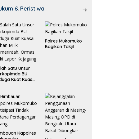
ukum & Peristiwa
Polres Mukomuko
Bagikan Takjil
lah Satu Unsur
orkopimda BU
duga Kuat Kuasai
han Milik
merintah, Ormas
ki Lapor
ejagung
mbauan Kapolres
ukomuko