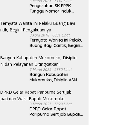
3 Maret 2025
6147 Lihat
Penyerahan SK PPPK
Tunggu Nomor Induk
Selesai
3 April 2018
6031 Lihat
Ternyata Wanita Ini Pelaku
Buang Bayi Cantik, Begini
Pengakuannya
7 Maret 2025
5830 Lihat
Bangun Kabupaten
Mukomuko, Disiplin ASN
dan Pelayanan
Ditingkatkan!
3 Maret 2025
5829 Lihat
DPRD Gelar Rapat
Paripurna Sertijab Bupati
dan Wakil Bupati
Mukomuko