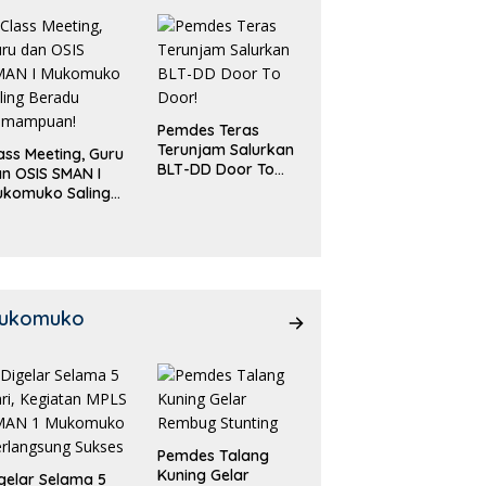
Pemdes Teras
Terunjam Salurkan
ass Meeting, Guru
BLT-DD Door To
n OSIS SMAN I
Door!
ukomuko Saling
eradu
emampuan!
ukomuko
Pemdes Talang
Kuning Gelar
gelar Selama 5