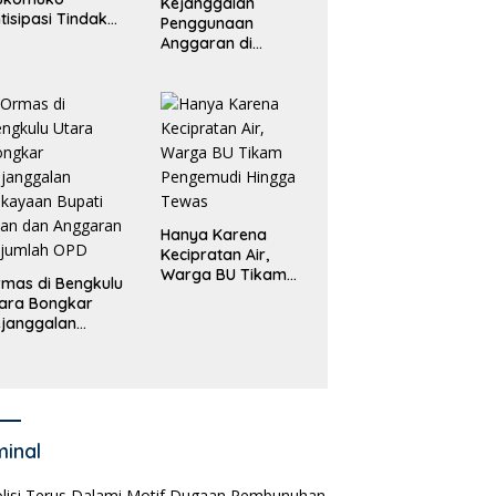
Kejanggalan
tisipasi Tindak
Penggunaan
dana
Anggaran di
erdagangan
Masing-Masing OPD
rang
di Bengkulu Utara
Bakal Dibongkar
Hanya Karena
Kecipratan Air,
Warga BU Tikam
mas di Bengkulu
Pengemudi Hingga
ara Bongkar
Tewas
janggalan
kayaan Bupati
an dan Anggaran
jumlah OPD
minal