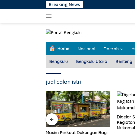
Langsung
Breaking News
ke
konten
Home
Nasional
Daerah
H
Bengkulu
Bengkulu Utara
Benteng
jual calon istri
Pemdes T
Rembug 
Digelar Selama 5 Hari,
Kegiatan MPLS SMAN 1
Mukomuko Berlangsung
at Dukungan Bagi
Sukses