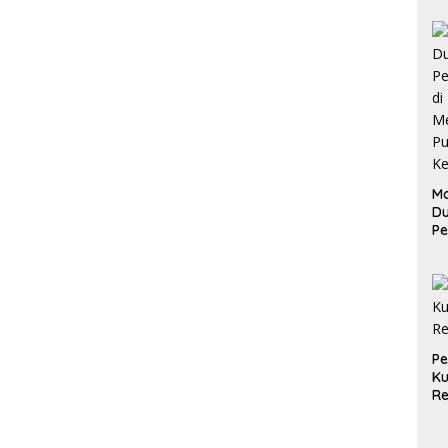
Ma
D
Pe
di
Me
Ru
Ke
P
Ku
Re