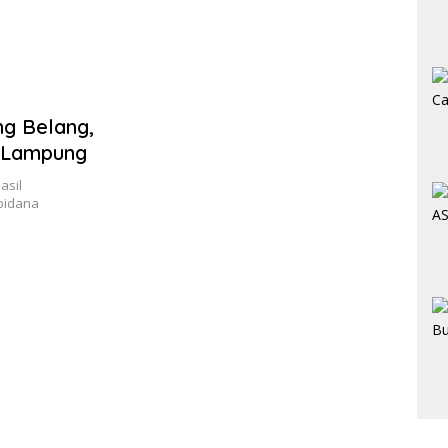
ng Belang,
l Lampung
asil
pidana