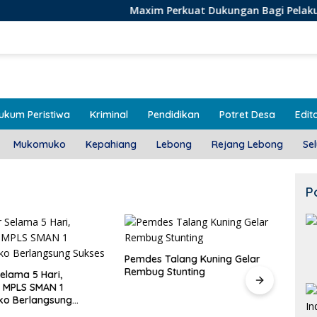
Maxim Perkuat Dukungan Bagi Pelaku Usaha Lokal d
ukum Peristiwa
Kriminal
Pendidikan
Potret Desa
Edito
Mukomuko
Kepahiang
Lebong
Rejang Lebong
Se
P
alang Kuning Gelar
Door To Door, 3 KPM Desa
Stunting
Mekar Jaya Terima BLT-DD!
Class
SMAN
Bera