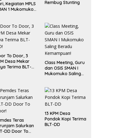
Rembug Stunting
ri, Kegiatan MPLS
MAN 1 Mukomuko
rlangsung Sukses
or To Door, 3
PM Desa Mekar
Class Meeting, Guru
ya Terima BLT-
dan OSIS SMAN I
!
Mukomuko Saling
Beradu
Kemampuan!
13 KPM Desa
Pondok Kopi Terima
mdes Teras
BLT-DD
runjam Salurkan
T-DD Door To
or!