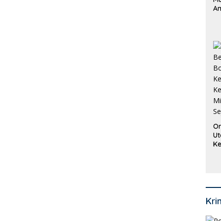
An
Pi
P
O
Or
Ut
Ke
Ke
Mi
Se
Kri