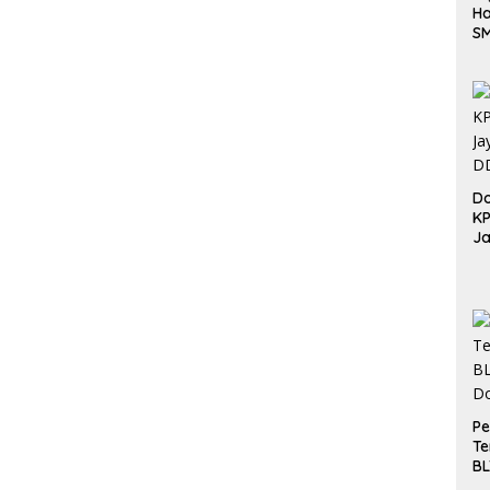
Ha
S
Be
Do
K
Ja
DD
Pe
Te
BL
Do