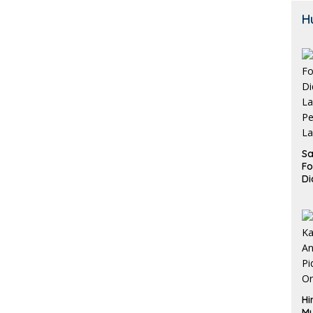
H
Sa
F
Di
La
Pe
La
K
Hi
M