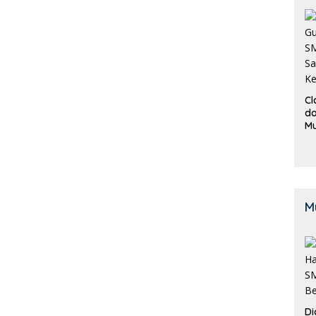
Cl
da
M
B
K
M
Di