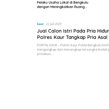
a Lokal di Bengkulu
ingkatkan Ruang
Kebersihan Pasar
kaur
22 Juli 2020
Jual Calon Istri Pada Pria Hidu
Polres Kaur Tangkap Pria Asa
PORTAL KAUR – Polres Kaur Polda Bengkulu berh
mengungkap dan menangkap tersangka tindak 
prostitusi…