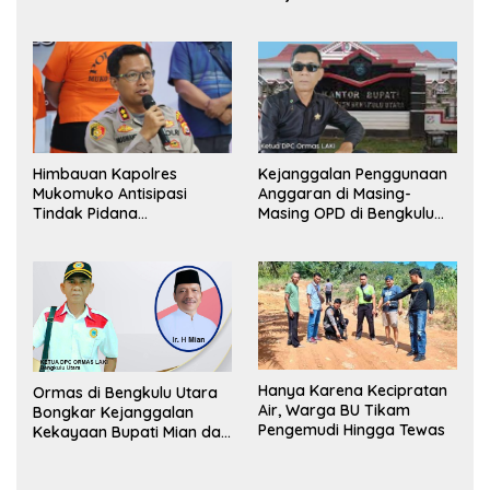
Pemerintah, Ormas Laki
Lapor Kejagung
Himbauan Kapolres
Kejanggalan Penggunaan
Mukomuko Antisipasi
Anggaran di Masing-
Tindak Pidana
Masing OPD di Bengkulu
Perdagangan Orang
Utara Bakal Dibongkar
Hanya Karena Kecipratan
Ormas di Bengkulu Utara
Air, Warga BU Tikam
Bongkar Kejanggalan
Pengemudi Hingga Tewas
Kekayaan Bupati Mian dan
Anggaran Sejumlah OPD