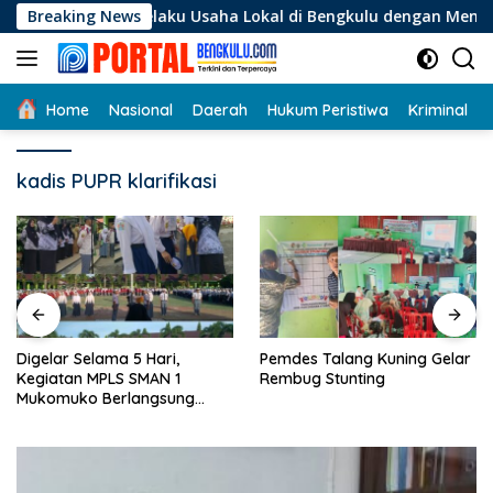
Langsung
gi Pelaku Usaha Lokal di Bengkulu dengan Meningkatkan Ruang
Breaking News
ke
konten
Home
Nasional
Daerah
Hukum Peristiwa
Kriminal
kadis PUPR klarifikasi
Digelar Selama 5 Hari,
Pemdes Talang Kuning Gelar
Kegiatan MPLS SMAN 1
Rembug Stunting
Mukomuko Berlangsung
Sukses