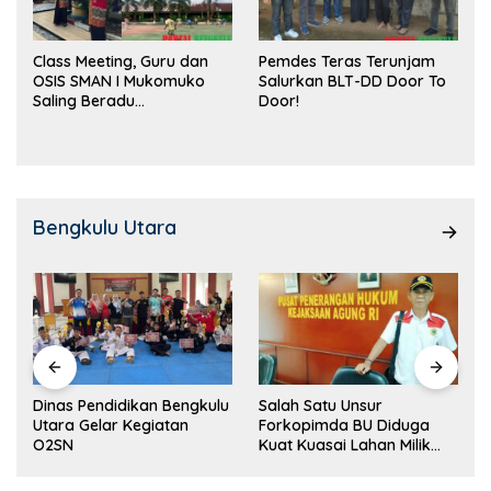
Class Meeting, Guru dan
Pemdes Teras Terunjam
OSIS SMAN I Mukomuko
Salurkan BLT-DD Door To
Saling Beradu
Door!
Kemampuan!
Bengkulu Utara
Dinas Pendidikan Bengkulu
Salah Satu Unsur
Utara Gelar Kegiatan
Forkopimda BU Diduga
O2SN
Kuat Kuasai Lahan Milik
Pemerintah, Ormas Laki
Lapor Kejagung