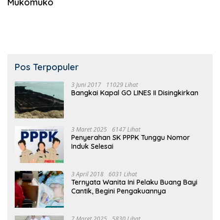
Mukomuko
Pos Terpopuler
3 Juni 2017
11029 Lihat
Bangkai Kapal GO LINES II Disingkirkan
3 Maret 2025
6147 Lihat
Penyerahan SK PPPK Tunggu Nomor
Induk Selesai
3 April 2018
6031 Lihat
Ternyata Wanita Ini Pelaku Buang Bayi
Cantik, Begini Pengakuannya
7 Maret 2025
5830 Lihat