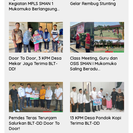
Kegiatan MPLS SMAN 1
Gelar Rembug Stunting
Mukomuko Berlangsung
Sukses
Door To Door, 3 KPM Desa
Class Meeting, Guru dan
Mekar Jaya Terima BLT-
OSIS SMAN I Mukomuko
DD!
Saling Beradu
Kemampuan!
Pemdes Teras Terunjam
13 KPM Desa Pondok Kopi
Salurkan BLT-DD Door To
Terima BLT-DD
Door!