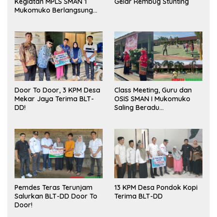
Kegiatan MPLS SMAN 1
Gelar Rembug Stunting
Mukomuko Berlangsung
Sukses
Door To Door, 3 KPM Desa
Class Meeting, Guru dan
Mekar Jaya Terima BLT-
OSIS SMAN I Mukomuko
DD!
Saling Beradu
Kemampuan!
Pemdes Teras Terunjam
13 KPM Desa Pondok Kopi
Salurkan BLT-DD Door To
Terima BLT-DD
Door!