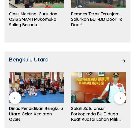
Class Meeting, Guru dan
Pemdes Teras Terunjam
OSIS SMAN I Mukomuko
Salurkan BLT-DD Door To
Saling Beradu
Door!
Kemampuan!
Bengkulu Utara
Dinas Pendidikan Bengkulu
Salah Satu Unsur
Utara Gelar Kegiatan
Forkopimda BU Diduga
O2SN
Kuat Kuasai Lahan Milik
Pemerintah, Ormas Laki
Lapor Kejagung