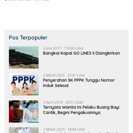
Pos Terpopuler
3 Juni 2017
11030 Lihat
Bangkai Kapal GO LINES II Disingkirkan
3 Maret 2025
6147 Lihat
Penyerahan SK PPPK Tunggu Nomor
Induk Selesai
3 April 2018
6031 Lihat
Ternyata Wanita Ini Pelaku Buang Bayi
Cantik, Begini Pengakuannya
7 Maret 2025
5830 Lihat