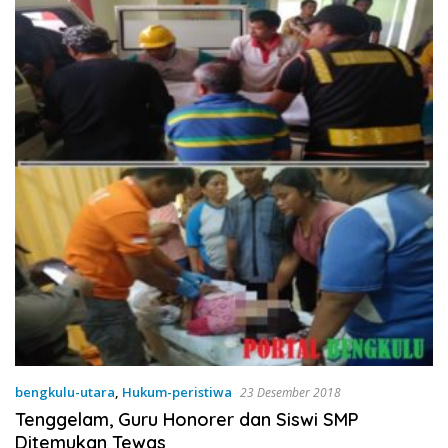
bengkulu-utara
,
Hukum-peristiwa
23 Desember 2018
Tenggelam, Guru Honorer dan Siswi SMP
Ditemukan Tewas