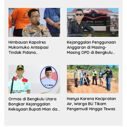
Lapor Kejagung
Himbauan Kapolres
Kejanggalan Penggunaan
Mukomuko Antisipasi
Anggaran di Masing-
Tindak Pidana
Masing OPD di Bengkulu
Perdagangan Orang
Utara Bakal Dibongkar
Hanya Karena Kecipratan
Ormas di Bengkulu Utara
Air, Warga BU Tikam
Bongkar Kejanggalan
Pengemudi Hingga Tewas
Kekayaan Bupati Mian dan
Anggaran Sejumlah OPD