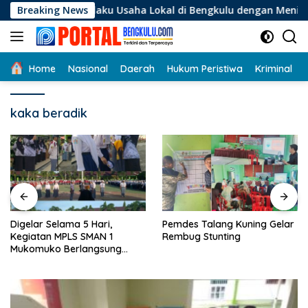
Langsung
i Pelaku Usaha Lokal di Bengkulu dengan Meningkatkan Ruang 
Breaking News
ke
konten
Home
Nasional
Daerah
Hukum Peristiwa
Kriminal
kaka beradik
Digelar Selama 5 Hari,
Pemdes Talang Kuning Gelar
Kegiatan MPLS SMAN 1
Rembug Stunting
Mukomuko Berlangsung
Sukses