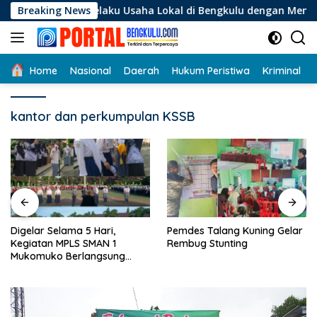
Langsung
agi Pelaku Usaha Lokal di Bengkulu dengan Meningkatkan Ruan
Breaking News
ke
konten
Home
Nasional
Daerah
Hukum Peristiwa
Kriminal
kantor dan perkumpulan KSSB
Digelar Selama 5 Hari,
Pemdes Talang Kuning Gelar
Kegiatan MPLS SMAN 1
Rembug Stunting
Mukomuko Berlangsung
Sukses