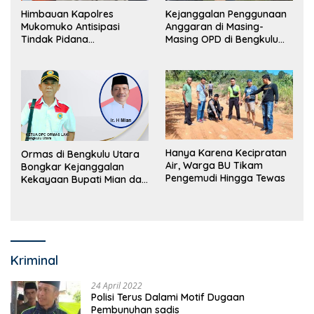
Himbauan Kapolres
Kejanggalan Penggunaan
Mukomuko Antisipasi
Anggaran di Masing-
Tindak Pidana
Masing OPD di Bengkulu
Perdagangan Orang
Utara Bakal Dibongkar
Hanya Karena Kecipratan
Ormas di Bengkulu Utara
Air, Warga BU Tikam
Bongkar Kejanggalan
Pengemudi Hingga Tewas
Kekayaan Bupati Mian dan
Anggaran Sejumlah OPD
Kriminal
24 April 2022
Polisi Terus Dalami Motif Dugaan
Pembunuhan sadis