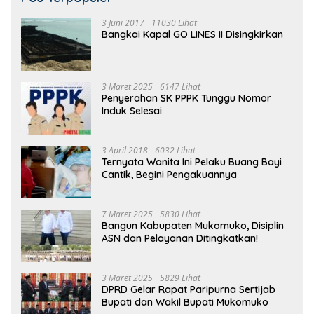
3 Juni 2017
11030 Lihat
Bangkai Kapal GO LINES II Disingkirkan
3 Maret 2025
6147 Lihat
Penyerahan SK PPPK Tunggu Nomor
Induk Selesai
3 April 2018
6032 Lihat
Ternyata Wanita Ini Pelaku Buang Bayi
Cantik, Begini Pengakuannya
7 Maret 2025
5830 Lihat
Bangun Kabupaten Mukomuko, Disiplin
ASN dan Pelayanan Ditingkatkan!
3 Maret 2025
5829 Lihat
DPRD Gelar Rapat Paripurna Sertijab
Bupati dan Wakil Bupati Mukomuko