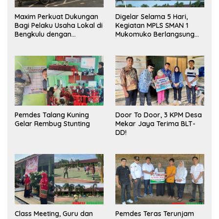
Maxim Perkuat Dukungan
Digelar Selama 5 Hari,
Bagi Pelaku Usaha Lokal di
Kegiatan MPLS SMAN 1
Bengkulu dengan
Mukomuko Berlangsung
Meningkatkan Ruang
Sukses
Publik dan Kebersihan
Pasar
Pemdes Talang Kuning
Door To Door, 3 KPM Desa
Gelar Rembug Stunting
Mekar Jaya Terima BLT-
DD!
Class Meeting, Guru dan
Pemdes Teras Terunjam