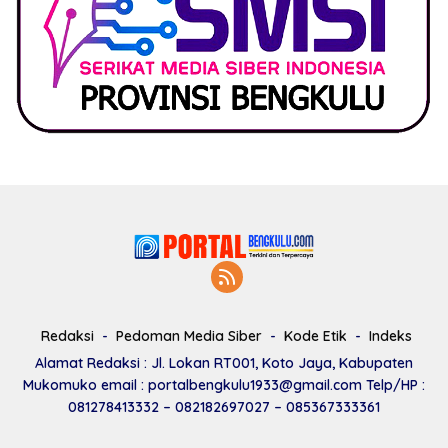
Redaksi
Pedoman Media Siber
Kode Etik
Indeks
Alamat Redaksi : Jl. Lokan RT001, Koto Jaya, Kabupaten
Mukomuko email : portalbengkulu1933@gmail.com Telp/HP :
081278413332 – 082182697027 – 085367333361