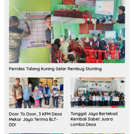
Pemdes Talang Kuning Gelar Rembug Stunting
Tunggal Jaya Bertekad
Door To Door, 3 KPM Desa
Kembali Sabet Juara
Mekar Jaya Terima BLT-
Lomba Desa
DD!