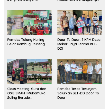
Meningkatkan Ruang
Sukses
Publik dan Kebersihan
Pasar
Pemdes Talang Kuning
Door To Door, 3 KPM Desa
Gelar Rembug Stunting
Mekar Jaya Terima BLT-
DD!
Class Meeting, Guru dan
Pemdes Teras Terunjam
OSIS SMAN I Mukomuko
Salurkan BLT-DD Door To
Saling Beradu
Door!
Kemampuan!