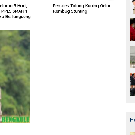
alang Kuning Gelar
Door To Door, 3 KPM Desa
Class
Stunting
Mekar Jaya Terima BLT-DD!
SMAN
Bera
H