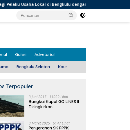
kal di Bengkulu dengan Meningkatkan Ruang Publik dan Keber
rial
Galeri
Advetorial
luma
Bengkulu Selatan
Kaur
os Terpopuler
3 Juni 2017
11029 Lihat
Bangkai Kapal GO LINES II
Disingkirkan
3 Maret 2025
6147 Lihat
Penyerahan SK PPPK