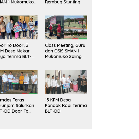
MAN 1 Mukomuko
Rembug Stunting
rlangsung Sukses
or To Door, 3
Class Meeting, Guru
PM Desa Mekar
dan OSIS SMAN I
ya Terima BLT-
Mukomuko Saling
!
Beradu
Kemampuan!
mdes Teras
13 KPM Desa
runjam Salurkan
Pondok Kopi Terima
T-DD Door To
BLT-DD
or!