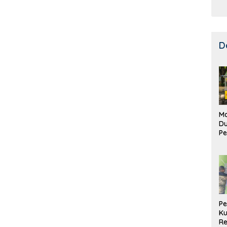
D
Ma
D
Pe
di
Me
Ru
Ke
P
Ku
Re