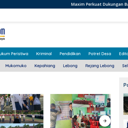
Maxim Perkuat Dukungan Bagi Pelaku Usaha Lo
ukum Peristiwa
Kriminal
Pendidikan
Potret Desa
Edito
Mukomuko
Kepahiang
Lebong
Rejang Lebong
Se
P