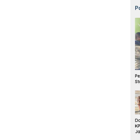
P
Pe
St
Do
K
Ja
DD