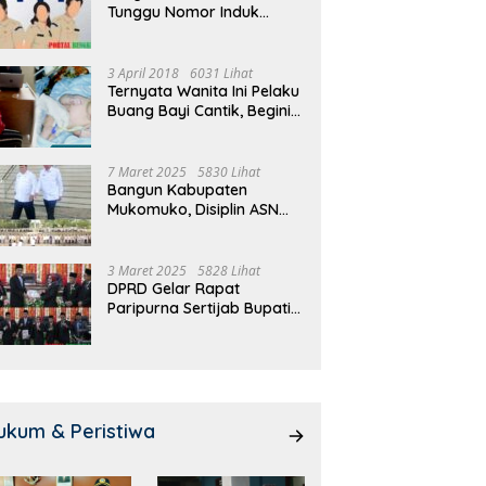
Tunggu Nomor Induk
 Meeting, Guru dan OSIS
Pemdes Teras Terunjam
1
Selesai
 I Mukomuko Saling
Salurkan BLT-DD Door To
T
du Kemampuan!
Door!
3 April 2018
6031 Lihat
Ternyata Wanita Ini Pelaku
Buang Bayi Cantik, Begini
Pengakuannya
7 Maret 2025
5830 Lihat
Bangun Kabupaten
Mukomuko, Disiplin ASN
dan Pelayanan
Ditingkatkan!
3 Maret 2025
5828 Lihat
DPRD Gelar Rapat
Paripurna Sertijab Bupati
dan Wakil Bupati
Mukomuko
ukum & Peristiwa