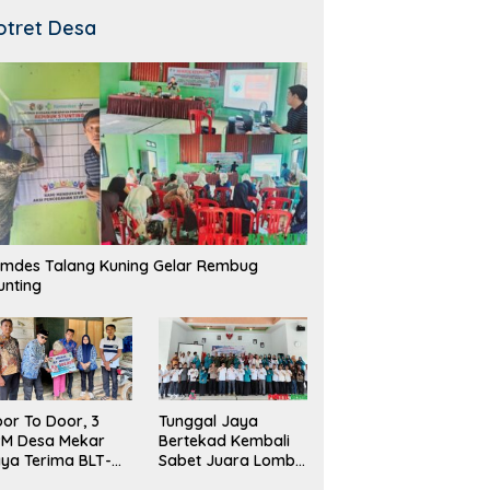
otret Desa
mdes Talang Kuning Gelar Rembug
unting
Tunggal Jaya
or To Door, 3
Bertekad Kembali
PM Desa Mekar
Sabet Juara Lomba
ya Terima BLT-
Desa
!