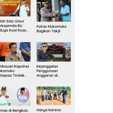
lah Satu Unsur
orkopimda BU
Polres Mukomuko
duga Kuat Kuasai
Bagikan Takjil
han Milik
merintah, Ormas
ki Lapor
ejagung
mbauan Kapolres
Kejanggalan
ukomuko
Penggunaan
tisipasi Tindak
Anggaran di
dana
Masing-Masing OPD
erdagangan
di Bengkulu Utara
rang
Bakal Dibongkar
Hanya Karena
mas di Bengkulu