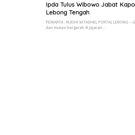
Ipda Tulus Wibowo Jabat Kapo
Lebong Tengah
PEWARTA : RUDHY M FADHEL PORTAL LEBONG – G
dan mutasi bergerak di Jajaran…