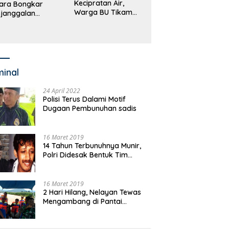
Kecipratan Air,
ara Bongkar
Warga BU Tikam
janggalan
Pengemudi Hingga
kayaan Bupati
Tewas
an dan Anggaran
jumlah OPD
minal
24 April 2022
Polisi Terus Dalami Motif
Dugaan Pembunuhan sadis
16 Maret 2019
14 Tahun Terbunuhnya Munir,
Polri Didesak Bentuk Tim
Khusus
16 Maret 2019
2 Hari Hilang, Nelayan Tewas
Mengambang di Pantai
Cipalawah Garut