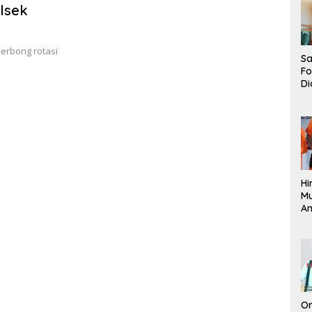
lsek
erbong rotasi
Sa
F
Di
La
Pe
La
K
Hi
M
An
Pi
P
O
Or