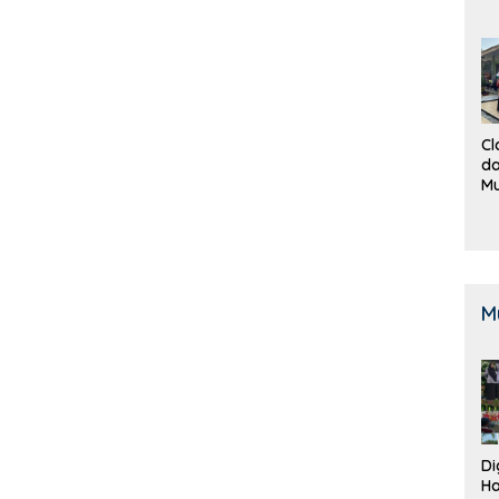
Cl
da
M
B
K
M
Di
Ha