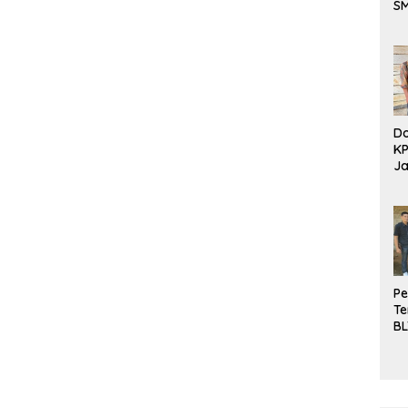
S
Be
Do
K
Ja
DD
Pe
Te
BL
Do