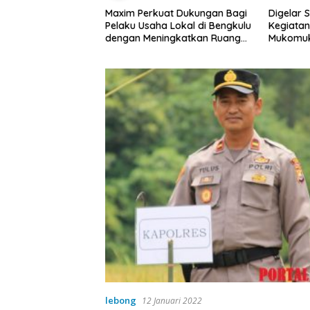
at Dukungan Bagi
Digelar Selama 5 Hari,
Pemdes T
a Lokal di Bengkulu
Kegiatan MPLS SMAN 1
Rembug 
ingkatkan Ruang
Mukomuko Berlangsung
Kebersihan Pasar
Sukses
lebong
12 Januari 2022