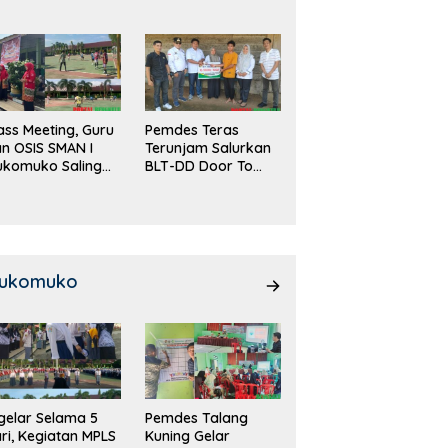
DD!
ass Meeting, Guru
Pemdes Teras
n OSIS SMAN I
Terunjam Salurkan
ukomuko Saling
BLT-DD Door To
eradu
Door!
emampuan!
ukomuko
gelar Selama 5
Pemdes Talang
ri, Kegiatan MPLS
Kuning Gelar