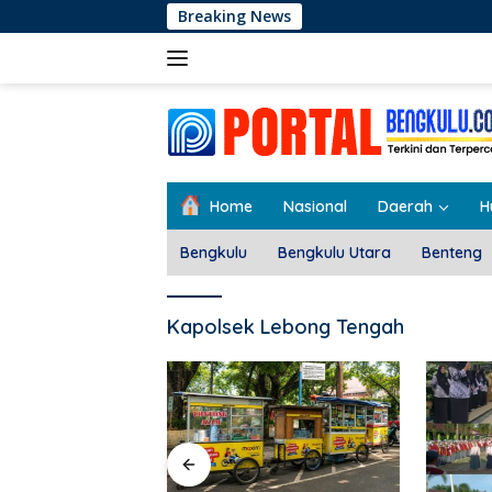
Langsung
Breaking News
ke
konten
Home
Nasional
Daerah
H
Bengkulu
Bengkulu Utara
Benteng
Kapolsek Lebong Tengah