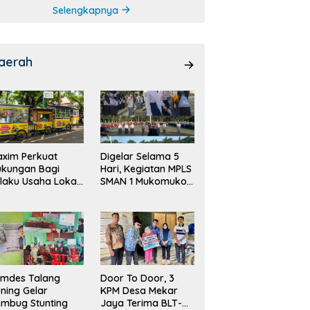
Selengkapnya
aerah
xim Perkuat
Digelar Selama 5
ukungan Bagi
Hari, Kegiatan MPLS
laku Usaha Lokal
SMAN 1 Mukomuko
 Bengkulu dengan
Berlangsung Sukses
ningkatkan
ang Publik dan
bersihan Pasar
emdes Talang
Door To Door, 3
ning Gelar
KPM Desa Mekar
mbug Stunting
Jaya Terima BLT-