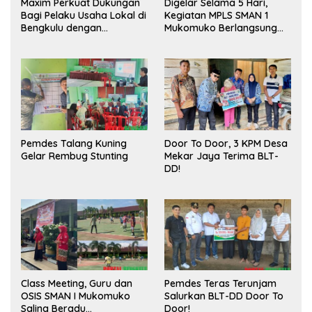
Maxim Perkuat Dukungan
Digelar Selama 5 Hari,
Bagi Pelaku Usaha Lokal di
Kegiatan MPLS SMAN 1
Bengkulu dengan
Mukomuko Berlangsung
Meningkatkan Ruang
Sukses
Publik dan Kebersihan
Pasar
Pemdes Talang Kuning
Door To Door, 3 KPM Desa
Gelar Rembug Stunting
Mekar Jaya Terima BLT-
DD!
Class Meeting, Guru dan
Pemdes Teras Terunjam
OSIS SMAN I Mukomuko
Salurkan BLT-DD Door To
Saling Beradu
Door!