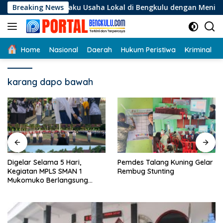
Langsung
 Pelaku Usaha Lokal di Bengkulu dengan Meningkatkan Ruang P
Breaking News
ke
konten
Home
Nasional
Daerah
Hukum Peristiwa
Kriminal
karang dapo bawah
Digelar Selama 5 Hari,
Pemdes Talang Kuning Gelar
Kegiatan MPLS SMAN 1
Rembug Stunting
Mukomuko Berlangsung
Sukses