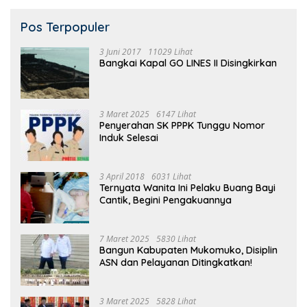
Pos Terpopuler
3 Juni 2017
11029 Lihat
Bangkai Kapal GO LINES II Disingkirkan
3 Maret 2025
6147 Lihat
Penyerahan SK PPPK Tunggu Nomor
Induk Selesai
3 April 2018
6031 Lihat
Ternyata Wanita Ini Pelaku Buang Bayi
Cantik, Begini Pengakuannya
7 Maret 2025
5830 Lihat
Bangun Kabupaten Mukomuko, Disiplin
ASN dan Pelayanan Ditingkatkan!
3 Maret 2025
5828 Lihat