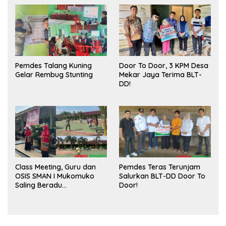
Publik dan Kebersihan
Pasar
Pemdes Talang Kuning
Door To Door, 3 KPM Desa
Gelar Rembug Stunting
Mekar Jaya Terima BLT-
DD!
Class Meeting, Guru dan
Pemdes Teras Terunjam
OSIS SMAN I Mukomuko
Salurkan BLT-DD Door To
Saling Beradu
Door!
Kemampuan!