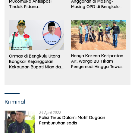
Mukomuko Antisipasi
Anggaran di Masing-
Tindak Pidana
Masing OPD di Bengkulu
Perdagangan Orang
Utara Bakal Dibongkar
Hanya Karena Kecipratan
Ormas di Bengkulu Utara
Air, Warga BU Tikam
Bongkar Kejanggalan
Pengemudi Hingga Tewas
Kekayaan Bupati Mian dan
Anggaran Sejumlah OPD
Kriminal
24 April 2022
Polisi Terus Dalami Motif Dugaan
Pembunuhan sadis