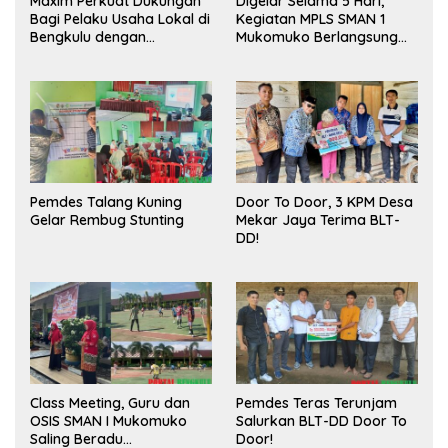
Maxim Perkuat Dukungan
Digelar Selama 5 Hari,
Bagi Pelaku Usaha Lokal di
Kegiatan MPLS SMAN 1
Bengkulu dengan
Mukomuko Berlangsung
Meningkatkan Ruang
Sukses
Publik dan Kebersihan
Pasar
Pemdes Talang Kuning
Door To Door, 3 KPM Desa
Gelar Rembug Stunting
Mekar Jaya Terima BLT-
DD!
Class Meeting, Guru dan
Pemdes Teras Terunjam
OSIS SMAN I Mukomuko
Salurkan BLT-DD Door To
Saling Beradu
Door!