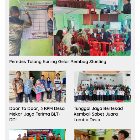
Pemdes Talang Kuning Gelar Rembug Stunting
Tunggal Jaya Bertekad
Door To Door, 3 KPM Desa
Kembali Sabet Juara
Mekar Jaya Terima BLT-
Lomba Desa
DD!