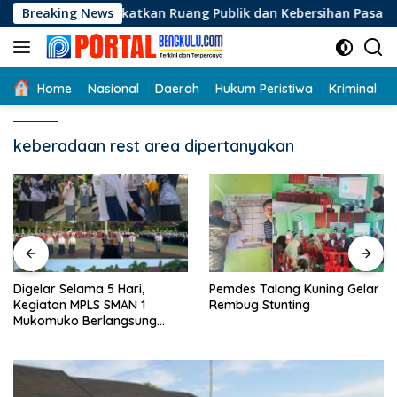
Langsung
ningkatkan Ruang Publik dan Kebersihan Pasar
Breaking News
Digela
ke
konten
Home
Nasional
Daerah
Hukum Peristiwa
Kriminal
keberadaan rest area dipertanyakan
Pemdes Talang Kuning Gelar
Door To Door, 3 KPM 
1
Rembug Stunting
Mekar Jaya Terima BL
ng