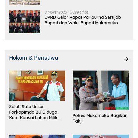
3 Maret 2025
5829 Lihat
DPRD Gelar Rapat Paripurna Sertijab
Bupati dan Wakil Bupati Mukomuko
Hukum & Peristiwa
Salah Satu Unsur
Forkopimda BU Diduga
Polres Mukomuko Bagikan
Kuat Kuasai Lahan Milik
Takjil
Pemerintah, Ormas Laki
Lapor Kejagung