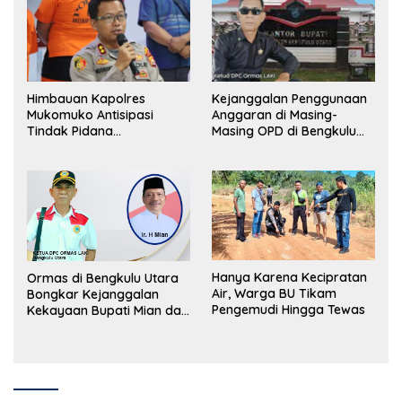
Himbauan Kapolres
Kejanggalan Penggunaan
Mukomuko Antisipasi
Anggaran di Masing-
Tindak Pidana
Masing OPD di Bengkulu
Perdagangan Orang
Utara Bakal Dibongkar
Hanya Karena Kecipratan
Ormas di Bengkulu Utara
Air, Warga BU Tikam
Bongkar Kejanggalan
Pengemudi Hingga Tewas
Kekayaan Bupati Mian dan
Anggaran Sejumlah OPD