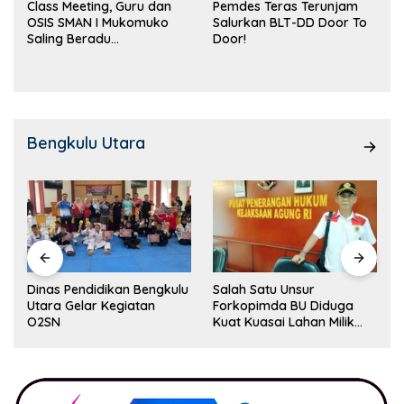
Class Meeting, Guru dan
Pemdes Teras Terunjam
OSIS SMAN I Mukomuko
Salurkan BLT-DD Door To
Saling Beradu
Door!
Kemampuan!
Bengkulu Utara
 Pendidikan Bengkulu
Salah Satu Unsur
Pemdes Gen
 Gelar Kegiatan
Forkopimda BU Diduga
Perangkap 
Kuat Kuasai Lahan Milik
Musyawara
Pemerintah, Ormas Laki
Lapor Kejagung