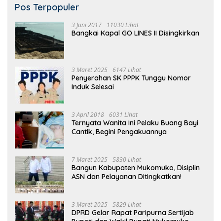
Pos Terpopuler
3 Juni 2017
11030 Lihat
Bangkai Kapal GO LINES II Disingkirkan
3 Maret 2025
6147 Lihat
Penyerahan SK PPPK Tunggu Nomor
Induk Selesai
3 April 2018
6031 Lihat
Ternyata Wanita Ini Pelaku Buang Bayi
Cantik, Begini Pengakuannya
7 Maret 2025
5830 Lihat
Bangun Kabupaten Mukomuko, Disiplin
ASN dan Pelayanan Ditingkatkan!
3 Maret 2025
5829 Lihat
DPRD Gelar Rapat Paripurna Sertijab