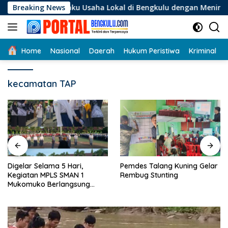
Langsung
 Pelaku Usaha Lokal di Bengkulu dengan Meningkatkan Ruang 
Breaking News
ke
konten
Home
Nasional
Daerah
Hukum Peristiwa
Kriminal
kecamatan TAP
Digelar Selama 5 Hari,
Pemdes Talang Kuning Gelar
Kegiatan MPLS SMAN 1
Rembug Stunting
Mukomuko Berlangsung
Sukses