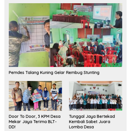
Pemdes Talang Kuning Gelar Rembug Stunting
Tunggal Jaya Bertekad
Door To Door, 3 KPM Desa
Kembali Sabet Juara
Mekar Jaya Terima BLT-
Lomba Desa
DD!