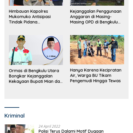
Himbauan Kapolres
Kejanggalan Penggunaan
Mukomuko Antisipasi
Anggaran di Masing-
Tindak Pidana
Masing OPD di Bengkulu
Perdagangan Orang
Utara Bakal Dibongkar
Hanya Karena Kecipratan
Ormas di Bengkulu Utara
Air, Warga BU Tikam
Bongkar Kejanggalan
Pengemudi Hingga Tewas
Kekayaan Bupati Mian dan
Anggaran Sejumlah OPD
Kriminal
24 April 2022
Polisi Terus Dalami Motif Dugaan