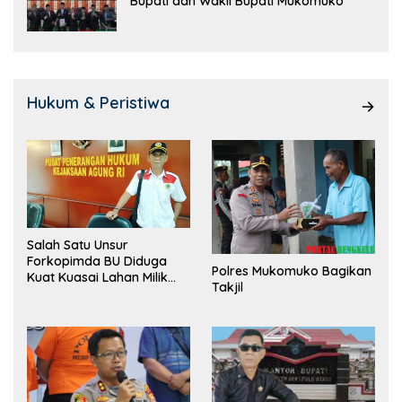
Bupati dan Wakil Bupati Mukomuko
Hukum & Peristiwa
Salah Satu Unsur
Forkopimda BU Diduga
Polres Mukomuko Bagikan
Kuat Kuasai Lahan Milik
Takjil
Pemerintah, Ormas Laki
Lapor Kejagung