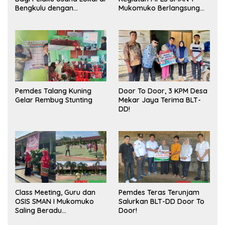
Bengkulu dengan
Mukomuko Berlangsung
Meningkatkan Ruang
Sukses
Publik dan Kebersihan
Pasar
Pemdes Talang Kuning
Door To Door, 3 KPM Desa
Gelar Rembug Stunting
Mekar Jaya Terima BLT-
DD!
Class Meeting, Guru dan
Pemdes Teras Terunjam
OSIS SMAN I Mukomuko
Salurkan BLT-DD Door To
Saling Beradu
Door!
Kemampuan!