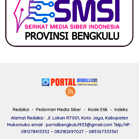
Redaksi
Pedoman Media Siber
Kode Etik
Indeks
Alamat Redaksi : Jl. Lokan RT001, Koto Jaya, Kabupaten
Mukomuko email : portalbengkulu1933@gmail.com Telp/HP :
081278413332 – 082182697027 – 085367333361