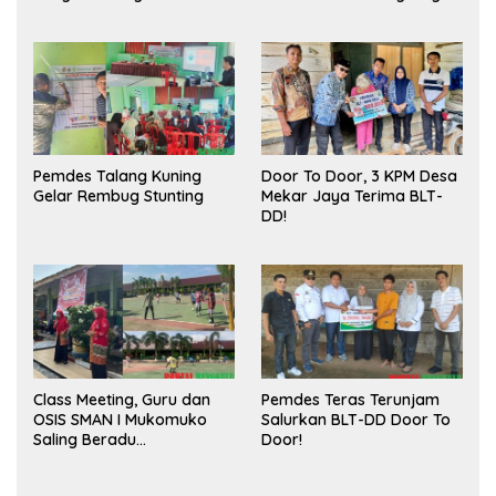
Meningkatkan Ruang
Sukses
Publik dan Kebersihan
Pasar
Pemdes Talang Kuning
Door To Door, 3 KPM Desa
Gelar Rembug Stunting
Mekar Jaya Terima BLT-
DD!
Class Meeting, Guru dan
Pemdes Teras Terunjam
OSIS SMAN I Mukomuko
Salurkan BLT-DD Door To
Saling Beradu
Door!
Kemampuan!