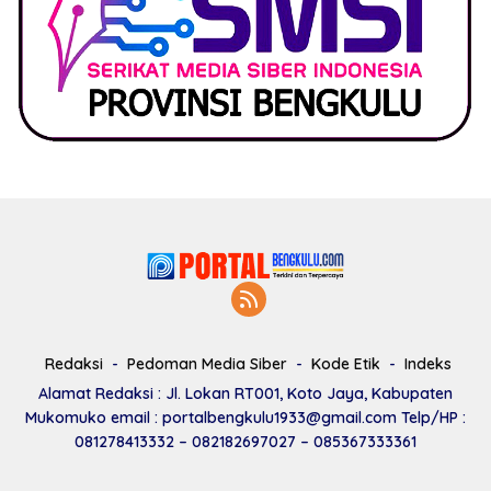
Redaksi
Pedoman Media Siber
Kode Etik
Indeks
Alamat Redaksi : Jl. Lokan RT001, Koto Jaya, Kabupaten
Mukomuko email : portalbengkulu1933@gmail.com Telp/HP :
081278413332 – 082182697027 – 085367333361