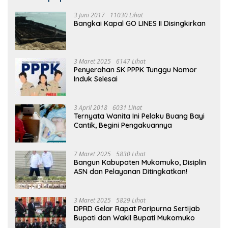
3 Juni 2017
11030 Lihat
Bangkai Kapal GO LINES II Disingkirkan
3 Maret 2025
6147 Lihat
Penyerahan SK PPPK Tunggu Nomor
Induk Selesai
3 April 2018
6031 Lihat
Ternyata Wanita Ini Pelaku Buang Bayi
Cantik, Begini Pengakuannya
7 Maret 2025
5830 Lihat
Bangun Kabupaten Mukomuko, Disiplin
ASN dan Pelayanan Ditingkatkan!
3 Maret 2025
5829 Lihat
DPRD Gelar Rapat Paripurna Sertijab
Bupati dan Wakil Bupati Mukomuko