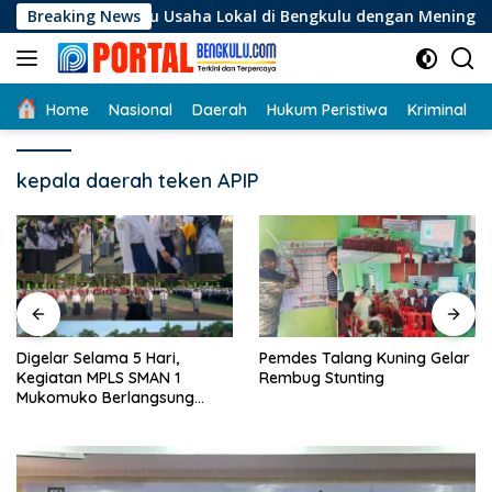
Langsung
elaku Usaha Lokal di Bengkulu dengan Meningkatkan Ruang Pu
Breaking News
ke
konten
Home
Nasional
Daerah
Hukum Peristiwa
Kriminal
kepala daerah teken APIP
Digelar Selama 5 Hari,
Pemdes Talang Kuning Gelar
Kegiatan MPLS SMAN 1
Rembug Stunting
Mukomuko Berlangsung
Sukses