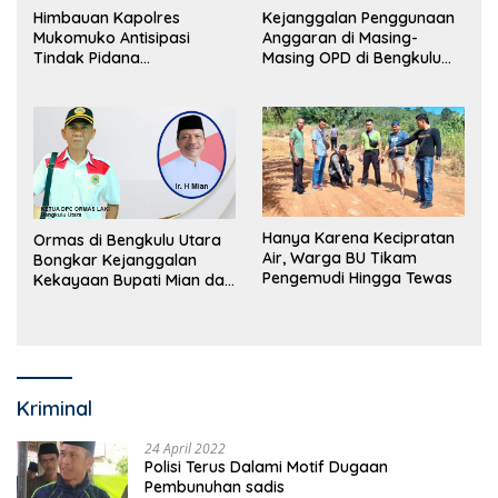
Himbauan Kapolres
Kejanggalan Penggunaan
Mukomuko Antisipasi
Anggaran di Masing-
Tindak Pidana
Masing OPD di Bengkulu
Perdagangan Orang
Utara Bakal Dibongkar
Hanya Karena Kecipratan
Ormas di Bengkulu Utara
Air, Warga BU Tikam
Bongkar Kejanggalan
Pengemudi Hingga Tewas
Kekayaan Bupati Mian dan
Anggaran Sejumlah OPD
Kriminal
24 April 2022
Polisi Terus Dalami Motif Dugaan
Pembunuhan sadis