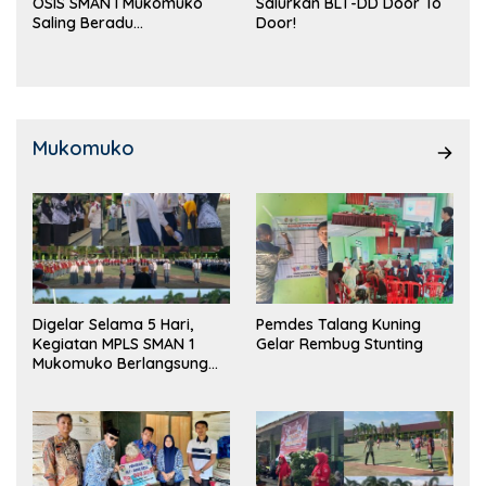
OSIS SMAN I Mukomuko
Salurkan BLT-DD Door To
Saling Beradu
Door!
Kemampuan!
Mukomuko
Digelar Selama 5 Hari,
Pemdes Talang Kuning
Kegiatan MPLS SMAN 1
Gelar Rembug Stunting
Mukomuko Berlangsung
Sukses