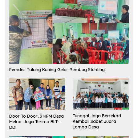
Pemdes Talang Kuning Gelar Rembug Stunting
Tunggal Jaya Bertekad
Door To Door, 3 KPM Desa
Kembali Sabet Juara
Mekar Jaya Terima BLT-
Lomba Desa
DD!