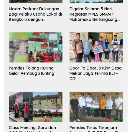
Maxim Perkuat Dukungan
Digelar Selama 5 Hari,
Bagi Pelaku Usaha Lokal di
Kegiatan MPLS SMAN 1
Bengkulu dengan
Mukomuko Berlangsung
Meningkatkan Ruang
Sukses
Publik dan Kebersihan
Pasar
Pemdes Talang Kuning
Door To Door, 3 KPM Desa
Gelar Rembug Stunting
Mekar Jaya Terima BLT-
DD!
Class Meeting, Guru dan
Pemdes Teras Terunjam