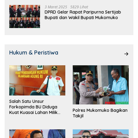
3 Maret 2025
5829 Lihat
DPRD Gelar Rapat Paripurna Sertijab
Bupati dan Wakil Bupati Mukomuko
Hukum & Peristiwa
Salah Satu Unsur
Forkopimda BU Diduga
Polres Mukomuko Bagikan
Kuat Kuasai Lahan Milik
Takjil
Pemerintah, Ormas Laki
Lapor Kejagung