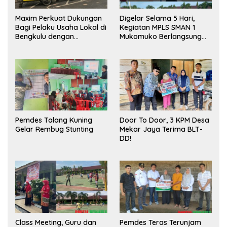
Maxim Perkuat Dukungan
Digelar Selama 5 Hari,
Bagi Pelaku Usaha Lokal di
Kegiatan MPLS SMAN 1
Bengkulu dengan
Mukomuko Berlangsung
Meningkatkan Ruang
Sukses
Publik dan Kebersihan
Pasar
Pemdes Talang Kuning
Door To Door, 3 KPM Desa
Gelar Rembug Stunting
Mekar Jaya Terima BLT-
DD!
Class Meeting, Guru dan
Pemdes Teras Terunjam