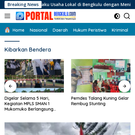
Langsung
i Pelaku Usaha Lokal di Bengkulu dengan Meningkatkan Ruang 
Breaking News
ke
konten
Home
Nasional
Daerah
Hukum Peristiwa
Kriminal
Kibarkan Bendera
Digelar Selama 5 Hari,
Pemdes Talang Kuning Gelar
Kegiatan MPLS SMAN 1
Rembug Stunting
Mukomuko Berlangsung
Sukses