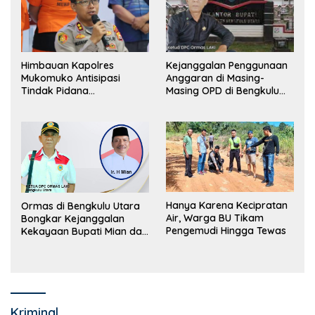
Himbauan Kapolres
Kejanggalan Penggunaan
Mukomuko Antisipasi
Anggaran di Masing-
Tindak Pidana
Masing OPD di Bengkulu
Perdagangan Orang
Utara Bakal Dibongkar
Hanya Karena Kecipratan
Ormas di Bengkulu Utara
Air, Warga BU Tikam
Bongkar Kejanggalan
Pengemudi Hingga Tewas
Kekayaan Bupati Mian dan
Anggaran Sejumlah OPD
Kriminal