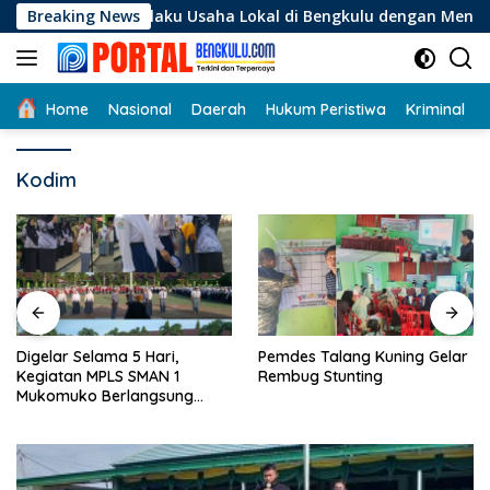
Langsung
i Pelaku Usaha Lokal di Bengkulu dengan Meningkatkan Ruang 
Breaking News
ke
konten
Home
Nasional
Daerah
Hukum Peristiwa
Kriminal
Kodim
Digelar Selama 5 Hari,
Pemdes Talang Kuning Gelar
Kegiatan MPLS SMAN 1
Rembug Stunting
Mukomuko Berlangsung
Sukses