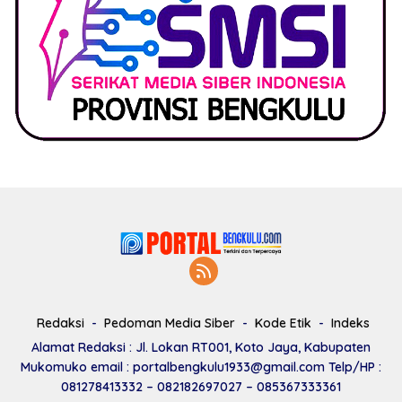
Redaksi
Pedoman Media Siber
Kode Etik
Indeks
Alamat Redaksi : Jl. Lokan RT001, Koto Jaya, Kabupaten
Mukomuko email : portalbengkulu1933@gmail.com Telp/HP :
081278413332 – 082182697027 – 085367333361