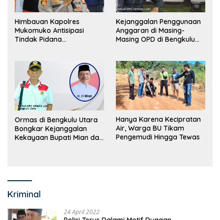
Himbauan Kapolres
Kejanggalan Penggunaan
Mukomuko Antisipasi
Anggaran di Masing-
Tindak Pidana
Masing OPD di Bengkulu
Perdagangan Orang
Utara Bakal Dibongkar
Hanya Karena Kecipratan
Ormas di Bengkulu Utara
Air, Warga BU Tikam
Bongkar Kejanggalan
Pengemudi Hingga Tewas
Kekayaan Bupati Mian dan
Anggaran Sejumlah OPD
Kriminal
24 April 2022