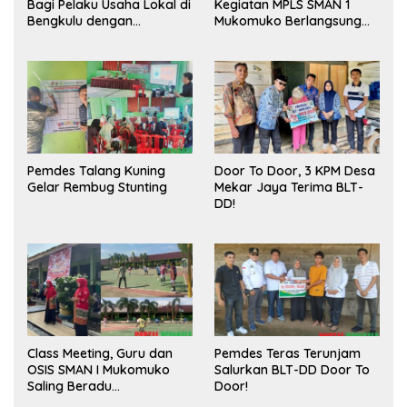
Bagi Pelaku Usaha Lokal di
Kegiatan MPLS SMAN 1
Bengkulu dengan
Mukomuko Berlangsung
Meningkatkan Ruang
Sukses
Publik dan Kebersihan
Pasar
Pemdes Talang Kuning
Door To Door, 3 KPM Desa
Gelar Rembug Stunting
Mekar Jaya Terima BLT-
DD!
Class Meeting, Guru dan
Pemdes Teras Terunjam
OSIS SMAN I Mukomuko
Salurkan BLT-DD Door To
Saling Beradu
Door!
Kemampuan!