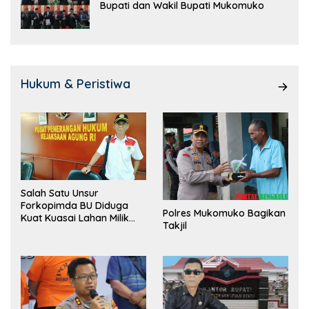
Bupati dan Wakil Bupati Mukomuko
Hukum & Peristiwa
Salah Satu Unsur
Forkopimda BU Diduga
Polres Mukomuko Bagikan
Kuat Kuasai Lahan Milik
Takjil
Pemerintah, Ormas Laki
Lapor Kejagung