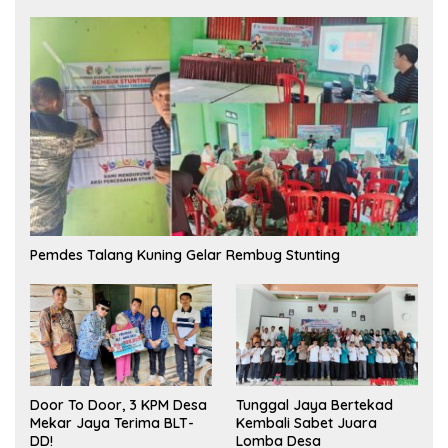
Pemdes Talang Kuning Gelar Rembug Stunting
Tunggal Jaya Bertekad
Door To Door, 3 KPM Desa
Kembali Sabet Juara
Mekar Jaya Terima BLT-
Lomba Desa
DD!