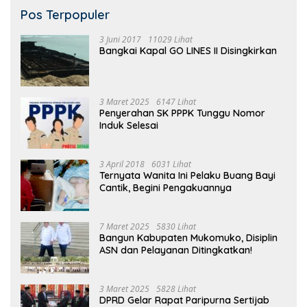
Pos Terpopuler
3 Juni 2017
11029 Lihat
Bangkai Kapal GO LINES II Disingkirkan
3 Maret 2025
6147 Lihat
Penyerahan SK PPPK Tunggu Nomor
Induk Selesai
3 April 2018
6031 Lihat
Ternyata Wanita Ini Pelaku Buang Bayi
Cantik, Begini Pengakuannya
7 Maret 2025
5830 Lihat
Bangun Kabupaten Mukomuko, Disiplin
ASN dan Pelayanan Ditingkatkan!
3 Maret 2025
5828 Lihat
DPRD Gelar Rapat Paripurna Sertijab