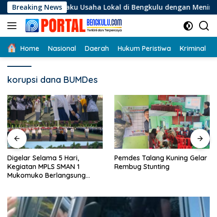
Langsung
gi Pelaku Usaha Lokal di Bengkulu dengan Meningkatkan Ruan
Breaking News
ke
konten
Home
Nasional
Daerah
Hukum Peristiwa
Kriminal
korupsi dana BUMDes
Digelar Selama 5 Hari,
Pemdes Talang Kuning Gelar
Kegiatan MPLS SMAN 1
Rembug Stunting
Mukomuko Berlangsung
Sukses