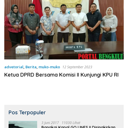
advetorial
,
Berita
,
muko-muko
12 September 2023
Ketua DPRD Bersama Komisi II Kunjungi KPU RI
Pos Terpopuler
3 Juni 2017
11030 Lihat
Bangkai Kapal GO LINES II Disingkirkan