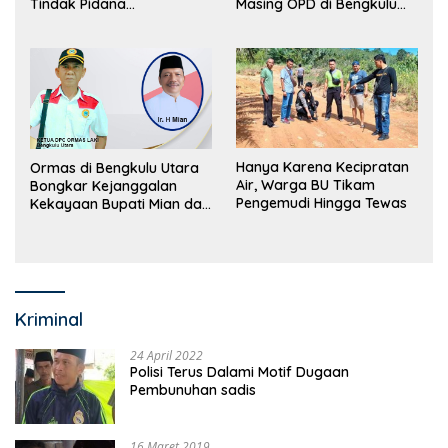
Tindak Pidana
Masing OPD di Bengkulu
Perdagangan Orang
Utara Bakal Dibongkar
Hanya Karena Kecipratan
Ormas di Bengkulu Utara
Air, Warga BU Tikam
Bongkar Kejanggalan
Pengemudi Hingga Tewas
Kekayaan Bupati Mian dan
Anggaran Sejumlah OPD
Kriminal
24 April 2022
Polisi Terus Dalami Motif Dugaan
Pembunuhan sadis
16 Maret 2019