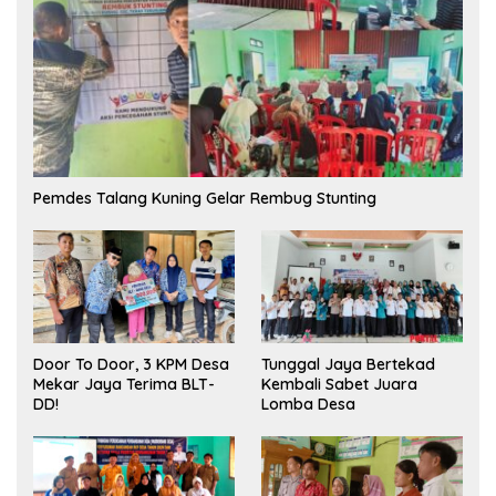
Pemdes Talang Kuning Gelar Rembug Stunting
Tunggal Jaya Bertekad
Door To Door, 3 KPM Desa
Kembali Sabet Juara
Mekar Jaya Terima BLT-
Lomba Desa
DD!