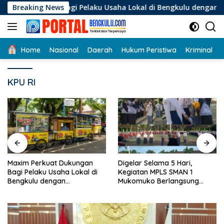
Langsung
an Bagi Pelaku Usaha Lokal di Bengkulu dengan Meningkatkan 
Breaking News
ke
konten
Home
Nasional
Daerah
Hukum Peristiwa
Kriminal
KPU RI
Digelar Selama 5 Hari,
Pemdes Talang Kuning Gelar
Kegiatan MPLS SMAN 1
Rembug Stunting
Mukomuko Berlangsung
Sukses