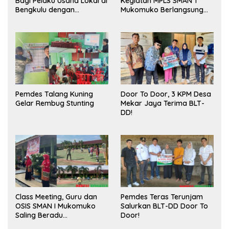
Bagi Pelaku Usaha Lokal di
Kegiatan MPLS SMAN 1
Bengkulu dengan
Mukomuko Berlangsung
Meningkatkan Ruang
Sukses
Publik dan Kebersihan
Pasar
Pemdes Talang Kuning
Door To Door, 3 KPM Desa
Gelar Rembug Stunting
Mekar Jaya Terima BLT-
DD!
Class Meeting, Guru dan
Pemdes Teras Terunjam
OSIS SMAN I Mukomuko
Salurkan BLT-DD Door To
Saling Beradu
Door!
Kemampuan!