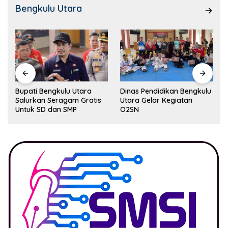
Bengkulu Utara
Dinas Pendidikan Bengkulu
Salah Satu Unsur
Utara Gelar Kegiatan
Forkopimda BU Diduga
O2SN
Kuat Kuasai Lahan Milik
Pemerintah, Ormas Laki
Lapor Kejagung