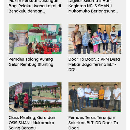
Maxim Perkuat Dukungan
Digelar Selama 5 Hari,
Bagi Pelaku Usaha Lokal di
Kegiatan MPLS SMAN 1
Bengkulu dengan
Mukomuko Berlangsung
Meningkatkan Ruang
Sukses
Publik dan Kebersihan
Pasar
Pemdes Talang Kuning
Door To Door, 3 KPM Desa
Gelar Rembug Stunting
Mekar Jaya Terima BLT-
DD!
Class Meeting, Guru dan
Pemdes Teras Terunjam
OSIS SMAN I Mukomuko
Salurkan BLT-DD Door To
Saling Beradu
Door!