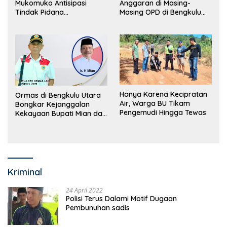
Mukomuko Antisipasi
Anggaran di Masing-
Tindak Pidana
Masing OPD di Bengkulu
Perdagangan Orang
Utara Bakal Dibongkar
Hanya Karena Kecipratan
Ormas di Bengkulu Utara
Air, Warga BU Tikam
Bongkar Kejanggalan
Pengemudi Hingga Tewas
Kekayaan Bupati Mian dan
Anggaran Sejumlah OPD
Kriminal
24 April 2022
Polisi Terus Dalami Motif Dugaan
Pembunuhan sadis