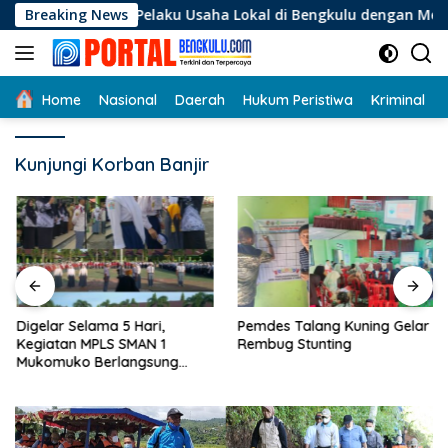
Langsung
Bagi Pelaku Usaha Lokal di Bengkulu dengan Meningkatkan Rua
Breaking News
ke
konten
Home
Nasional
Daerah
Hukum Peristiwa
Kriminal
Kunjungi Korban Banjir
Digelar Selama 5 Hari,
Pemdes Talang Kuning Gelar
Kegiatan MPLS SMAN 1
Rembug Stunting
Mukomuko Berlangsung
Sukses