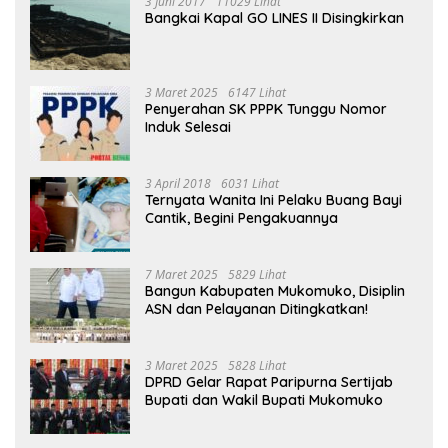
3 Juni 2017
11029 Lihat
Bangkai Kapal GO LINES II Disingkirkan
3 Maret 2025
6147 Lihat
Penyerahan SK PPPK Tunggu Nomor
Induk Selesai
3 April 2018
6031 Lihat
Ternyata Wanita Ini Pelaku Buang Bayi
Cantik, Begini Pengakuannya
7 Maret 2025
5829 Lihat
Bangun Kabupaten Mukomuko, Disiplin
ASN dan Pelayanan Ditingkatkan!
3 Maret 2025
5828 Lihat
DPRD Gelar Rapat Paripurna Sertijab
Bupati dan Wakil Bupati Mukomuko