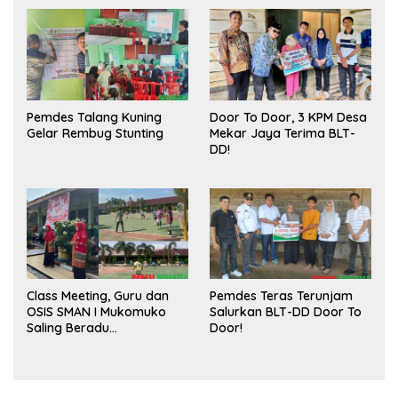
Publik dan Kebersihan
Pasar
Pemdes Talang Kuning
Door To Door, 3 KPM Desa
Gelar Rembug Stunting
Mekar Jaya Terima BLT-
DD!
Class Meeting, Guru dan
Pemdes Teras Terunjam
OSIS SMAN I Mukomuko
Salurkan BLT-DD Door To
Saling Beradu
Door!
Kemampuan!