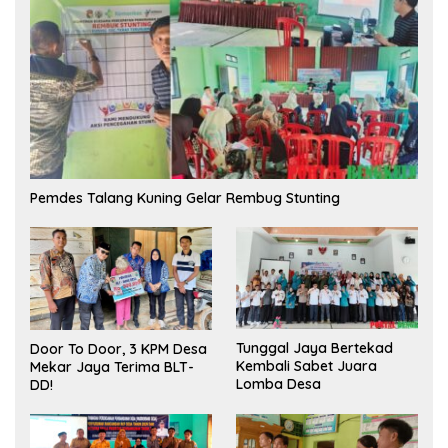
Pemdes Talang Kuning Gelar Rembug Stunting
Tunggal Jaya Bertekad
Door To Door, 3 KPM Desa
Kembali Sabet Juara
Mekar Jaya Terima BLT-
Lomba Desa
DD!