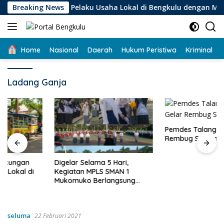
Langsung
ukungan Bagi Pelaku Usaha Lokal di Bengkulu dengan Meningka
Breaking News
ke
konten
Home
Nasional
Daerah
Hukum Peristiwa
Kriminal
Ladang Ganja
Pemdes Talang Kuning Gelar
Rembug Stunting
Digelar Selama 5 Hari,
Kegiatan MPLS SMAN 1
Mukomuko Berlangsung
Sukses
seluma
22 Februari 2021