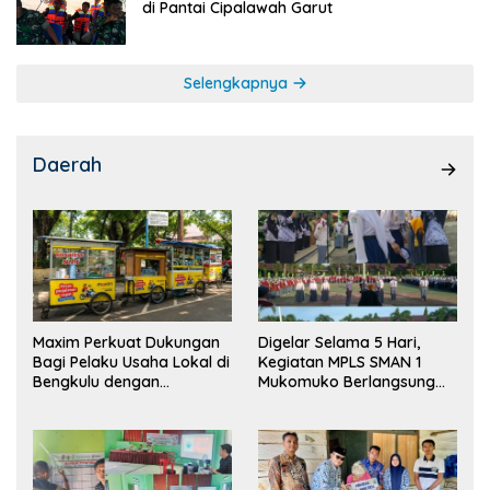
di Pantai Cipalawah Garut
Selengkapnya
Daerah
Maxim Perkuat Dukungan
Digelar Selama 5 Hari,
Bagi Pelaku Usaha Lokal di
Kegiatan MPLS SMAN 1
Bengkulu dengan
Mukomuko Berlangsung
Meningkatkan Ruang
Sukses
Publik dan Kebersihan
Pasar