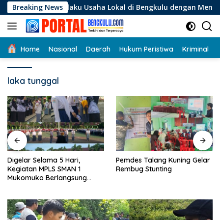
Langsung
gi Pelaku Usaha Lokal di Bengkulu dengan Meningkatkan Ruang
Breaking News
ke
konten
Home
Nasional
Daerah
Hukum Peristiwa
Kriminal
laka tunggal
Digelar Selama 5 Hari,
Pemdes Talang Kuning Gelar
Kegiatan MPLS SMAN 1
Rembug Stunting
Mukomuko Berlangsung
Sukses