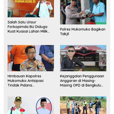
Salah Satu Unsur
Forkopimda BU Diduga
Polres Mukomuko Bagikan
Kuat Kuasai Lahan Milik
Takjil
Pemerintah, Ormas Laki
Lapor Kejagung
Himbauan Kapolres
Kejanggalan Penggunaan
Mukomuko Antisipasi
Anggaran di Masing-
Tindak Pidana
Masing OPD di Bengkulu
Perdagangan Orang
Utara Bakal Dibongkar