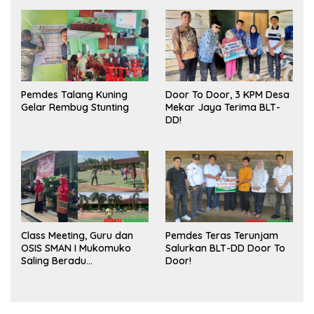
Publik dan Kebersihan
Pasar
Pemdes Talang Kuning
Door To Door, 3 KPM Desa
Gelar Rembug Stunting
Mekar Jaya Terima BLT-
DD!
Class Meeting, Guru dan
Pemdes Teras Terunjam
OSIS SMAN I Mukomuko
Salurkan BLT-DD Door To
Saling Beradu
Door!
Kemampuan!