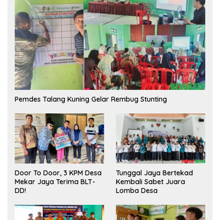
Pemdes Talang Kuning Gelar Rembug Stunting
Tunggal Jaya Bertekad
Door To Door, 3 KPM Desa
Kembali Sabet Juara
Mekar Jaya Terima BLT-
Lomba Desa
DD!