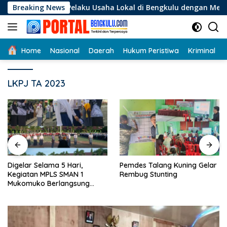
Langsung
agi Pelaku Usaha Lokal di Bengkulu dengan Meningkatkan Rua
Breaking News
ke
konten
Home
Nasional
Daerah
Hukum Peristiwa
Kriminal
LKPJ TA 2023
Digelar Selama 5 Hari,
Pemdes Talang Kuning Gelar
Kegiatan MPLS SMAN 1
Rembug Stunting
Mukomuko Berlangsung
Sukses