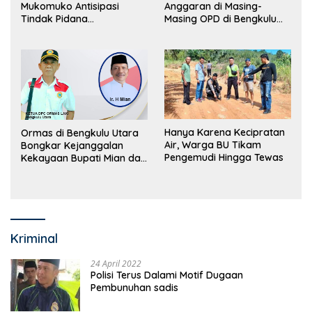
Mukomuko Antisipasi
Anggaran di Masing-
Tindak Pidana
Masing OPD di Bengkulu
Perdagangan Orang
Utara Bakal Dibongkar
Hanya Karena Kecipratan
Ormas di Bengkulu Utara
Air, Warga BU Tikam
Bongkar Kejanggalan
Pengemudi Hingga Tewas
Kekayaan Bupati Mian dan
Anggaran Sejumlah OPD
Kriminal
24 April 2022
Polisi Terus Dalami Motif Dugaan
Pembunuhan sadis