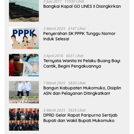
3 Juni 2017
11030 Lihat
Bangkai Kapal GO LINES II Disingkirkan
3 Maret 2025
6147 Lihat
Penyerahan SK PPPK Tunggu Nomor
Induk Selesai
3 April 2018
6031 Lihat
Ternyata Wanita Ini Pelaku Buang Bayi
Cantik, Begini Pengakuannya
7 Maret 2025
5830 Lihat
Bangun Kabupaten Mukomuko, Disiplin
ASN dan Pelayanan Ditingkatkan!
3 Maret 2025
5829 Lihat
DPRD Gelar Rapat Paripurna Sertijab
Bupati dan Wakil Bupati Mukomuko