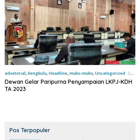
advetorial
,
bengkulu
,
Headline
,
muko-muko
,
Uncategorized
2
April 2024
Dewan Gelar Paripurna Penyampaian LKPJ-KDH
TA 2023
Pos Terpopuler