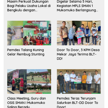
Maxim Perkuat Dukungan
Digelar Selama 5 Hari,
Bagi Pelaku Usaha Lokal di
Kegiatan MPLS SMAN 1
Bengkulu dengan
Mukomuko Berlangsung
Meningkatkan Ruang
Sukses
Publik dan Kebersihan
Pasar
Pemdes Talang Kuning
Door To Door, 3 KPM Desa
Gelar Rembug Stunting
Mekar Jaya Terima BLT-
DD!
Class Meeting, Guru dan
Pemdes Teras Terunjam
OSIS SMAN I Mukomuko
Salurkan BLT-DD Door To
Saling Beradu
Door!