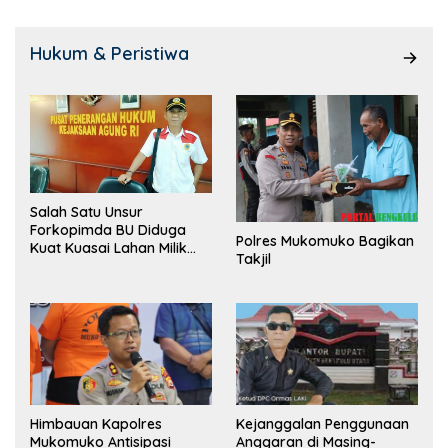
Hukum & Peristiwa
Salah Satu Unsur
Forkopimda BU Diduga
Polres Mukomuko Bagikan
Kuat Kuasai Lahan Milik
Takjil
Pemerintah, Ormas Laki
Lapor Kejagung
Himbauan Kapolres
Kejanggalan Penggunaan
Mukomuko Antisipasi
Anggaran di Masing-