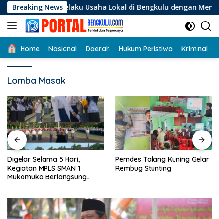
Langsung
gi Pelaku Usaha Lokal di Bengkulu dengan Meningkatkan Ruan
Breaking News
ke
konten
Home
Nasional
Daerah
Hukum Peristiwa
Kriminal
Lomba Masak
Digelar Selama 5 Hari,
Pemdes Talang Kuning Gelar
Kegiatan MPLS SMAN 1
Rembug Stunting
Mukomuko Berlangsung
Sukses