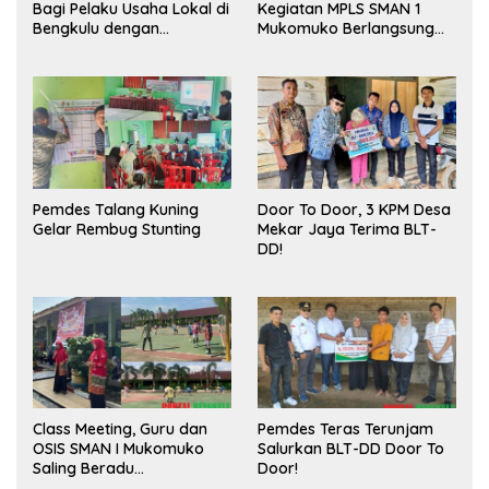
Bagi Pelaku Usaha Lokal di
Kegiatan MPLS SMAN 1
Bengkulu dengan
Mukomuko Berlangsung
Meningkatkan Ruang
Sukses
Publik dan Kebersihan
Pasar
Pemdes Talang Kuning
Door To Door, 3 KPM Desa
Gelar Rembug Stunting
Mekar Jaya Terima BLT-
DD!
Class Meeting, Guru dan
Pemdes Teras Terunjam
OSIS SMAN I Mukomuko
Salurkan BLT-DD Door To
Saling Beradu
Door!
Kemampuan!