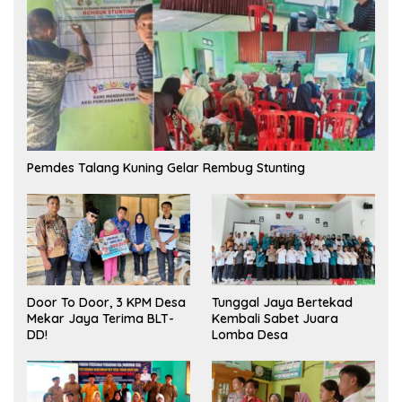
Pemdes Talang Kuning Gelar Rembug Stunting
Tunggal Jaya Bertekad
Door To Door, 3 KPM Desa
Kembali Sabet Juara
Mekar Jaya Terima BLT-
Lomba Desa
DD!