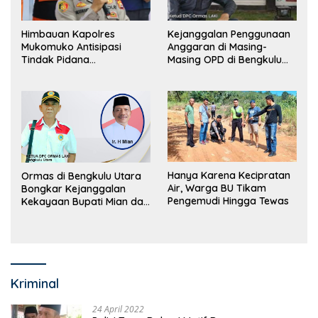
Himbauan Kapolres
Kejanggalan Penggunaan
Mukomuko Antisipasi
Anggaran di Masing-
Tindak Pidana
Masing OPD di Bengkulu
Perdagangan Orang
Utara Bakal Dibongkar
Hanya Karena Kecipratan
Ormas di Bengkulu Utara
Air, Warga BU Tikam
Bongkar Kejanggalan
Pengemudi Hingga Tewas
Kekayaan Bupati Mian dan
Anggaran Sejumlah OPD
Kriminal
24 April 2022