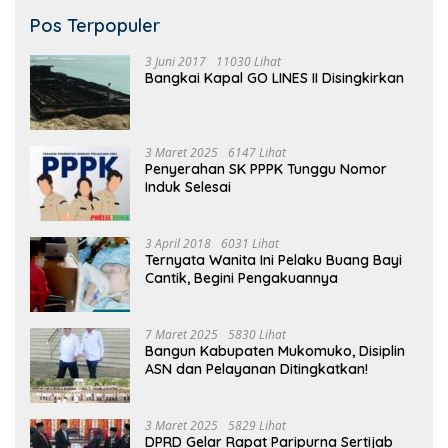
Pos Terpopuler
3 Juni 2017
11030 Lihat
Bangkai Kapal GO LINES II Disingkirkan
3 Maret 2025
6147 Lihat
Penyerahan SK PPPK Tunggu Nomor
Induk Selesai
3 April 2018
6031 Lihat
Ternyata Wanita Ini Pelaku Buang Bayi
Cantik, Begini Pengakuannya
7 Maret 2025
5830 Lihat
Bangun Kabupaten Mukomuko, Disiplin
ASN dan Pelayanan Ditingkatkan!
3 Maret 2025
5829 Lihat
DPRD Gelar Rapat Paripurna Sertijab