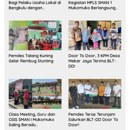
Bagi Pelaku Usaha Lokal di
Kegiatan MPLS SMAN 1
Bengkulu dengan
Mukomuko Berlangsung
Meningkatkan Ruang
Sukses
Publik dan Kebersihan
Pasar
Pemdes Talang Kuning
Door To Door, 3 KPM Desa
Gelar Rembug Stunting
Mekar Jaya Terima BLT-
DD!
Class Meeting, Guru dan
Pemdes Teras Terunjam
OSIS SMAN I Mukomuko
Salurkan BLT-DD Door To
Saling Beradu
Door!
Kemampuan!