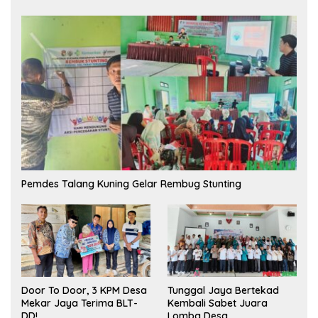
Pemdes Talang Kuning Gelar Rembug Stunting
Tunggal Jaya Bertekad
Door To Door, 3 KPM Desa
Kembali Sabet Juara
Mekar Jaya Terima BLT-
Lomba Desa
DD!