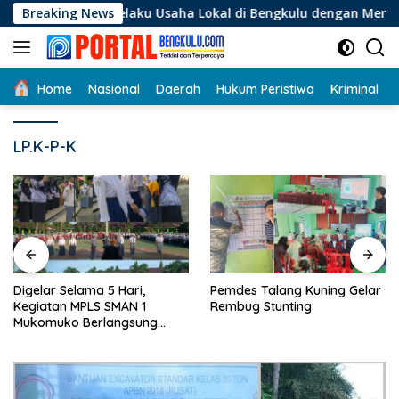
Langsung
agi Pelaku Usaha Lokal di Bengkulu dengan Meningkatkan Ruan
Breaking News
ke
konten
Home
Nasional
Daerah
Hukum Peristiwa
Kriminal
LP.K-P-K
Digelar Selama 5 Hari,
Pemdes Talang Kuning Gelar
Kegiatan MPLS SMAN 1
Rembug Stunting
Mukomuko Berlangsung
Sukses