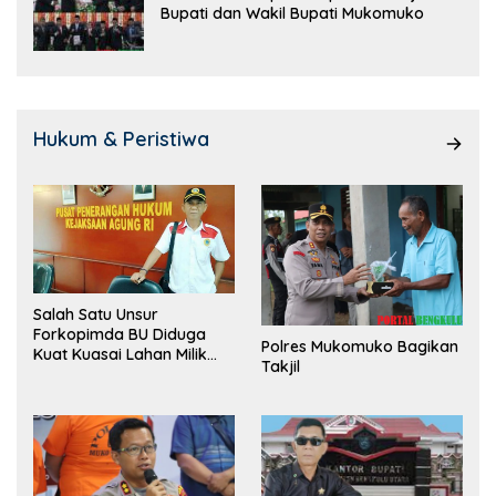
Bupati dan Wakil Bupati Mukomuko
Hukum & Peristiwa
Salah Satu Unsur
Forkopimda BU Diduga
Polres Mukomuko Bagikan
Kuat Kuasai Lahan Milik
Takjil
Pemerintah, Ormas Laki
Lapor Kejagung