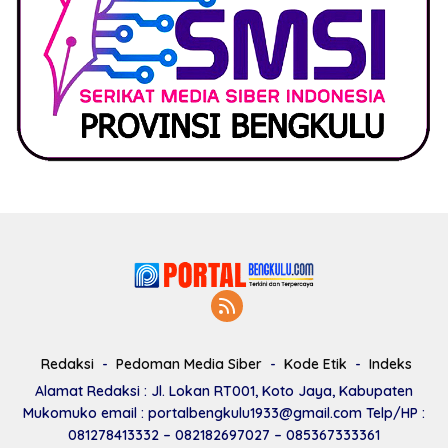
Redaksi
Pedoman Media Siber
Kode Etik
Indeks
Alamat Redaksi : Jl. Lokan RT001, Koto Jaya, Kabupaten
Mukomuko email : portalbengkulu1933@gmail.com Telp/HP :
081278413332 – 082182697027 – 085367333361