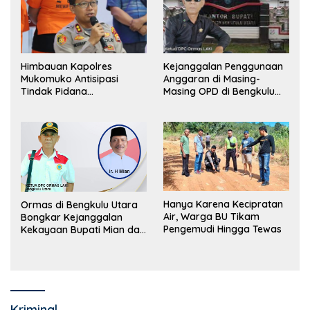
Himbauan Kapolres
Kejanggalan Penggunaan
Mukomuko Antisipasi
Anggaran di Masing-
Tindak Pidana
Masing OPD di Bengkulu
Perdagangan Orang
Utara Bakal Dibongkar
Hanya Karena Kecipratan
Ormas di Bengkulu Utara
Air, Warga BU Tikam
Bongkar Kejanggalan
Pengemudi Hingga Tewas
Kekayaan Bupati Mian dan
Anggaran Sejumlah OPD
Kriminal