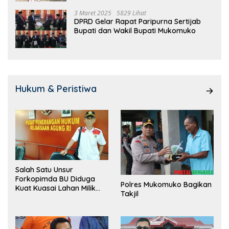
3 Maret 2025
5829 Lihat
DPRD Gelar Rapat Paripurna Sertijab
Bupati dan Wakil Bupati Mukomuko
Hukum & Peristiwa
Salah Satu Unsur
Forkopimda BU Diduga
Polres Mukomuko Bagikan
Kuat Kuasai Lahan Milik
Takjil
Pemerintah, Ormas Laki
Lapor Kejagung