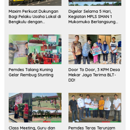
Maxim Perkuat Dukungan
Digelar Selama 5 Hari,
Bagi Pelaku Usaha Lokal di
Kegiatan MPLS SMAN 1
Bengkulu dengan
Mukomuko Berlangsung
Meningkatkan Ruang
Sukses
Publik dan Kebersihan
Pasar
Pemdes Talang Kuning
Door To Door, 3 KPM Desa
Gelar Rembug Stunting
Mekar Jaya Terima BLT-
DD!
Class Meeting, Guru dan
Pemdes Teras Terunjam