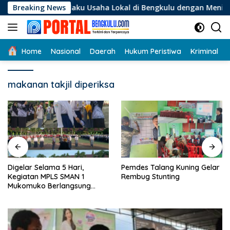
Langsung
i Pelaku Usaha Lokal di Bengkulu dengan Meningkatkan Ruang 
Breaking News
ke
konten
Home
Nasional
Daerah
Hukum Peristiwa
Kriminal
makanan takjil diperiksa
Digelar Selama 5 Hari,
Pemdes Talang Kuning Gelar
Kegiatan MPLS SMAN 1
Rembug Stunting
Mukomuko Berlangsung
Sukses