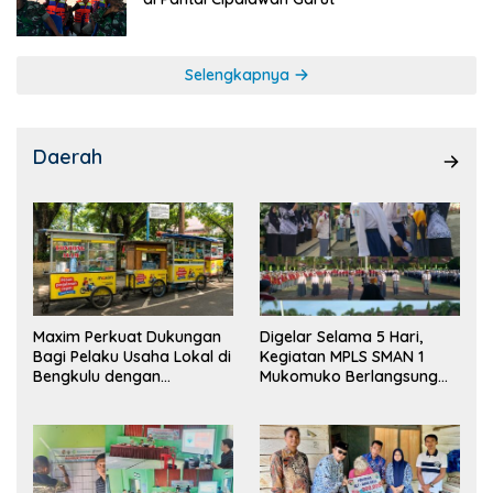
Selengkapnya
Daerah
Maxim Perkuat Dukungan
Digelar Selama 5 Hari,
Bagi Pelaku Usaha Lokal di
Kegiatan MPLS SMAN 1
Bengkulu dengan
Mukomuko Berlangsung
Meningkatkan Ruang
Sukses
Publik dan Kebersihan
Pasar