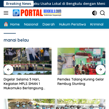
Langsung
i Pelaku Usaha Lokal di Bengkulu dengan Meningkatkan Ruang 
Breaking News
ke
konten
Home
Nasional
Daerah
Hukum Peristiwa
Kriminal
manai belau
Digelar Selama 5 Hari,
Pemdes Talang Kuning Gelar
Kegiatan MPLS SMAN 1
Rembug Stunting
Mukomuko Berlangsung
Sukses