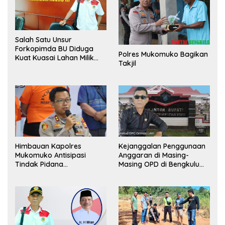
Salah Satu Unsur
Forkopimda BU Diduga
Polres Mukomuko Bagikan
Kuat Kuasai Lahan Milik
Takjil
Pemerintah, Ormas Laki
Lapor Kejagung
Himbauan Kapolres
Kejanggalan Penggunaan
Mukomuko Antisipasi
Anggaran di Masing-
Tindak Pidana
Masing OPD di Bengkulu
Perdagangan Orang
Utara Bakal Dibongkar