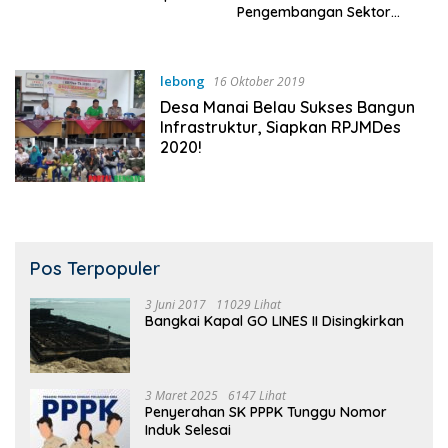
Pengembangan Sektor
Wisata
lebong
16 Oktober 2019
Desa Manai Belau Sukses Bangun
Infrastruktur, Siapkan RPJMDes
2020!
Pos Terpopuler
3 Juni 2017
11029 Lihat
Bangkai Kapal GO LINES II Disingkirkan
3 Maret 2025
6147 Lihat
Penyerahan SK PPPK Tunggu Nomor
Induk Selesai