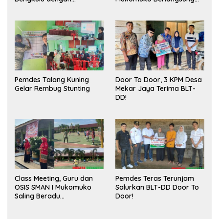
Meningkatkan Ruang
Sukses
Publik dan Kebersihan
Pasar
Pemdes Talang Kuning
Door To Door, 3 KPM Desa
Gelar Rembug Stunting
Mekar Jaya Terima BLT-
DD!
Class Meeting, Guru dan
Pemdes Teras Terunjam
OSIS SMAN I Mukomuko
Salurkan BLT-DD Door To
Saling Beradu
Door!
Kemampuan!