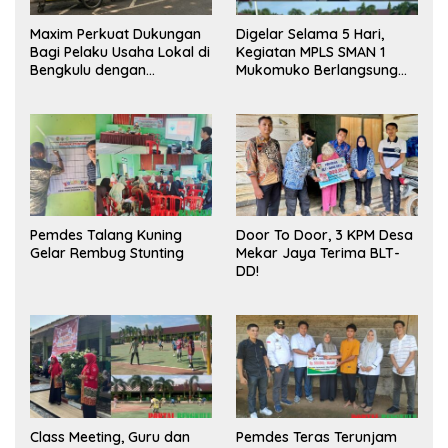
Maxim Perkuat Dukungan
Digelar Selama 5 Hari,
Bagi Pelaku Usaha Lokal di
Kegiatan MPLS SMAN 1
Bengkulu dengan
Mukomuko Berlangsung
Meningkatkan Ruang
Sukses
Publik dan Kebersihan
Pasar
Pemdes Talang Kuning
Door To Door, 3 KPM Desa
Gelar Rembug Stunting
Mekar Jaya Terima BLT-
DD!
Class Meeting, Guru dan
Pemdes Teras Terunjam