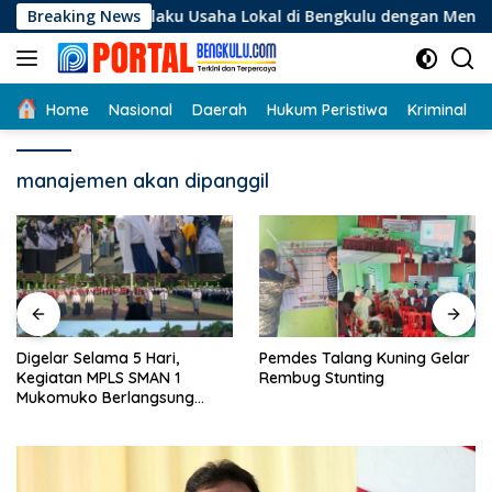
Langsung
gi Pelaku Usaha Lokal di Bengkulu dengan Meningkatkan Ruang
Breaking News
ke
konten
Home
Nasional
Daerah
Hukum Peristiwa
Kriminal
manajemen akan dipanggil
Digelar Selama 5 Hari,
Pemdes Talang Kuning Gelar
Kegiatan MPLS SMAN 1
Rembug Stunting
Mukomuko Berlangsung
Sukses