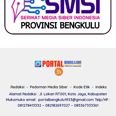
Redaksi
Pedoman Media Siber
Kode Etik
Indeks
Alamat Redaksi : Jl. Lokan RT001, Koto Jaya, Kabupaten
Mukomuko email : portalbengkulu1933@gmail.com Telp/HP :
081278413332 – 082182697027 – 085367333361