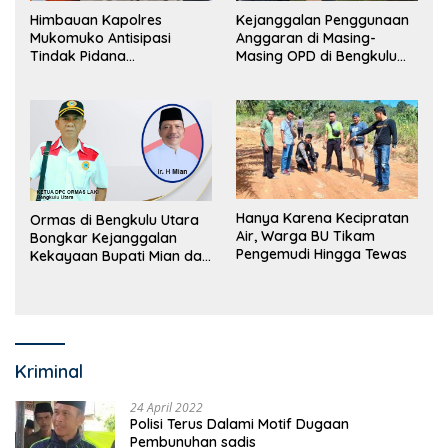
Himbauan Kapolres
Kejanggalan Penggunaan
Mukomuko Antisipasi
Anggaran di Masing-
Tindak Pidana
Masing OPD di Bengkulu
Perdagangan Orang
Utara Bakal Dibongkar
Hanya Karena Kecipratan
Ormas di Bengkulu Utara
Air, Warga BU Tikam
Bongkar Kejanggalan
Pengemudi Hingga Tewas
Kekayaan Bupati Mian dan
Anggaran Sejumlah OPD
Kriminal
24 April 2022
Polisi Terus Dalami Motif Dugaan
Pembunuhan sadis