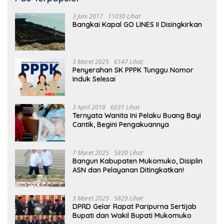
3 Juni 2017
11030 Lihat
Bangkai Kapal GO LINES II Disingkirkan
3 Maret 2025
6147 Lihat
Penyerahan SK PPPK Tunggu Nomor
Induk Selesai
3 April 2018
6031 Lihat
Ternyata Wanita Ini Pelaku Buang Bayi
Cantik, Begini Pengakuannya
7 Maret 2025
5830 Lihat
Bangun Kabupaten Mukomuko, Disiplin
ASN dan Pelayanan Ditingkatkan!
3 Maret 2025
5829 Lihat
DPRD Gelar Rapat Paripurna Sertijab
Bupati dan Wakil Bupati Mukomuko