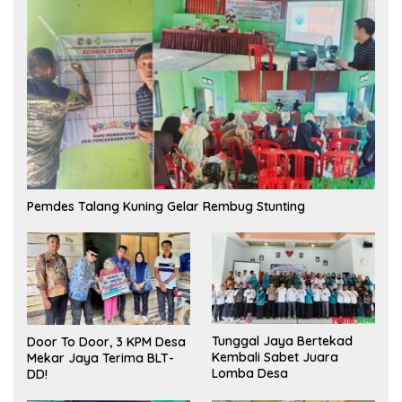
Pemdes Talang Kuning Gelar Rembug Stunting
Tunggal Jaya Bertekad
Door To Door, 3 KPM Desa
Kembali Sabet Juara
Mekar Jaya Terima BLT-
Lomba Desa
DD!