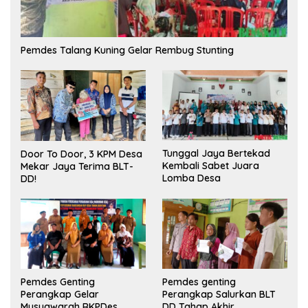
Pemdes Talang Kuning Gelar Rembug Stunting
Tunggal Jaya Bertekad
Door To Door, 3 KPM Desa
Kembali Sabet Juara
Mekar Jaya Terima BLT-
Lomba Desa
DD!
Pemdes Genting
Pemdes genting
Perangkap Gelar
Perangkap Salurkan BLT
Musyawarah RKPDes
DD Tahap Akhir