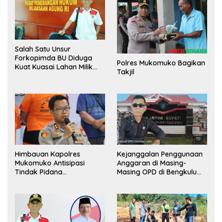
Salah Satu Unsur
Forkopimda BU Diduga
Polres Mukomuko Bagikan
Kuat Kuasai Lahan Milik
Takjil
Pemerintah, Ormas Laki
Lapor Kejagung
Himbauan Kapolres
Kejanggalan Penggunaan
Mukomuko Antisipasi
Anggaran di Masing-
Tindak Pidana
Masing OPD di Bengkulu
Perdagangan Orang
Utara Bakal Dibongkar