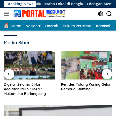
Langsung
i Pelaku Usaha Lokal di Bengkulu dengan Meningkatkan Ruang 
Breaking News
ke
konten
Home
Nasional
Daerah
Hukum Peristiwa
Kriminal
Media Siber
Digelar Selama 5 Hari,
Pemdes Talang Kuning Gelar
Kegiatan MPLS SMAN 1
Rembug Stunting
Mukomuko Berlangsung
Sukses