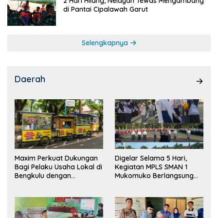
2 Hari Hilang, Nelayan Tewas Mengambang
di Pantai Cipalawah Garut
Selengkapnya
Daerah
Maxim Perkuat Dukungan
Digelar Selama 5 Hari,
Bagi Pelaku Usaha Lokal di
Kegiatan MPLS SMAN 1
Bengkulu dengan
Mukomuko Berlangsung
Meningkatkan Ruang
Sukses
Publik dan Kebersihan
Pasar