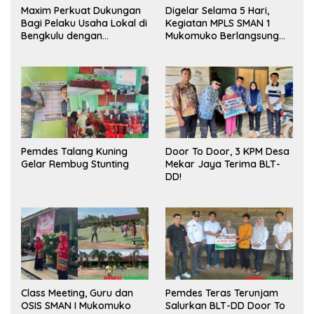
Maxim Perkuat Dukungan
Digelar Selama 5 Hari,
Bagi Pelaku Usaha Lokal di
Kegiatan MPLS SMAN 1
Bengkulu dengan
Mukomuko Berlangsung
Meningkatkan Ruang
Sukses
Publik dan Kebersihan
Pasar
Pemdes Talang Kuning
Door To Door, 3 KPM Desa
Gelar Rembug Stunting
Mekar Jaya Terima BLT-
DD!
Class Meeting, Guru dan
Pemdes Teras Terunjam
OSIS SMAN I Mukomuko
Salurkan BLT-DD Door To