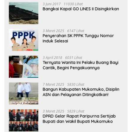
3 Juni 2017
11030 Lihat
Bangkai Kapal GO LINES II Disingkirkan
3 Maret 2025
6147 Lihat
Penyerahan SK PPPK Tunggu Nomor
Induk Selesai
3 April 2018
6031 Lihat
Ternyata Wanita Ini Pelaku Buang Bayi
Cantik, Begini Pengakuannya
7 Maret 2025
5830 Lihat
Bangun Kabupaten Mukomuko, Disiplin
ASN dan Pelayanan Ditingkatkan!
3 Maret 2025
5829 Lihat
DPRD Gelar Rapat Paripurna Sertijab
Bupati dan Wakil Bupati Mukomuko