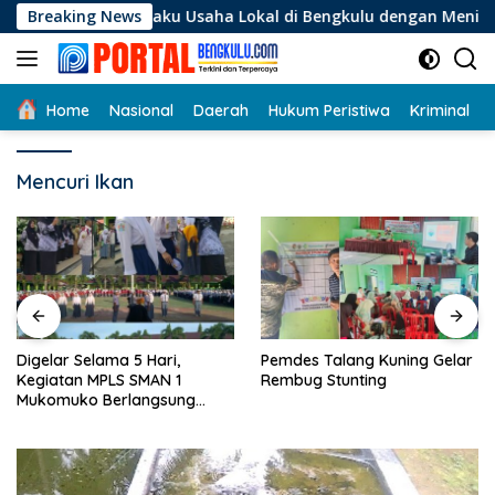
Langsung
i Pelaku Usaha Lokal di Bengkulu dengan Meningkatkan Ruang
Breaking News
ke
konten
Home
Nasional
Daerah
Hukum Peristiwa
Kriminal
Mencuri Ikan
Digelar Selama 5 Hari,
Pemdes Talang Kuning Gelar
Kegiatan MPLS SMAN 1
Rembug Stunting
Mukomuko Berlangsung
Sukses