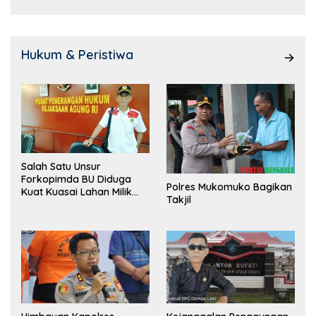
Hukum & Peristiwa
Salah Satu Unsur
Forkopimda BU Diduga
Polres Mukomuko Bagikan
Kuat Kuasai Lahan Milik
Takjil
Pemerintah, Ormas Laki
Lapor Kejagung