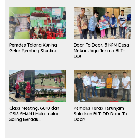
Publik dan Kebersihan
Pasar
Pemdes Talang Kuning
Door To Door, 3 KPM Desa
Gelar Rembug Stunting
Mekar Jaya Terima BLT-
DD!
Class Meeting, Guru dan
Pemdes Teras Terunjam
OSIS SMAN I Mukomuko
Salurkan BLT-DD Door To
Saling Beradu
Door!
Kemampuan!