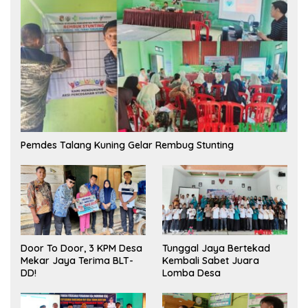
Pemdes Talang Kuning Gelar Rembug Stunting
Tunggal Jaya Bertekad
Door To Door, 3 KPM Desa
Kembali Sabet Juara
Mekar Jaya Terima BLT-
Lomba Desa
DD!