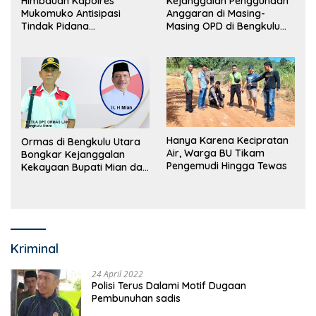
Himbauan Kapolres
Kejanggalan Penggunaan
Mukomuko Antisipasi
Anggaran di Masing-
Tindak Pidana
Masing OPD di Bengkulu
Perdagangan Orang
Utara Bakal Dibongkar
Hanya Karena Kecipratan
Ormas di Bengkulu Utara
Air, Warga BU Tikam
Bongkar Kejanggalan
Pengemudi Hingga Tewas
Kekayaan Bupati Mian dan
Anggaran Sejumlah OPD
Kriminal
24 April 2022
Polisi Terus Dalami Motif Dugaan
Pembunuhan sadis