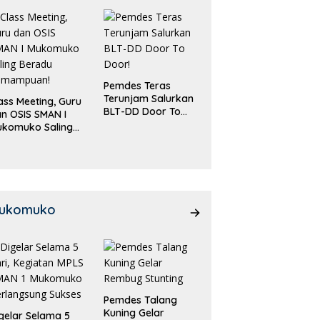
Pemdes Teras
Terunjam Salurkan
ass Meeting, Guru
BLT-DD Door To
n OSIS SMAN I
Door!
ukomuko Saling
eradu
emampuan!
ukomuko
Pemdes Talang
Kuning Gelar
gelar Selama 5