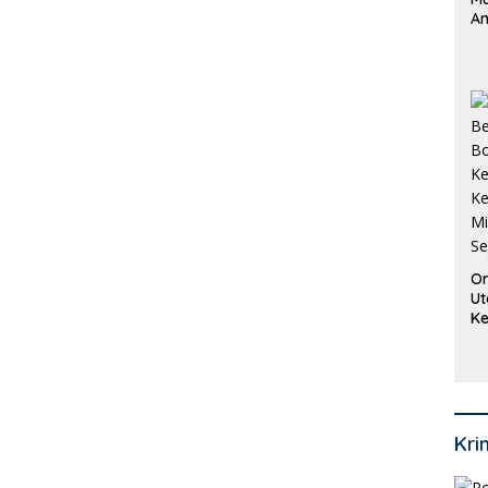
An
Pi
P
O
Or
Ut
Ke
Ke
Mi
Se
Kri