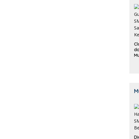
Cl
da
M
B
K
M
Di