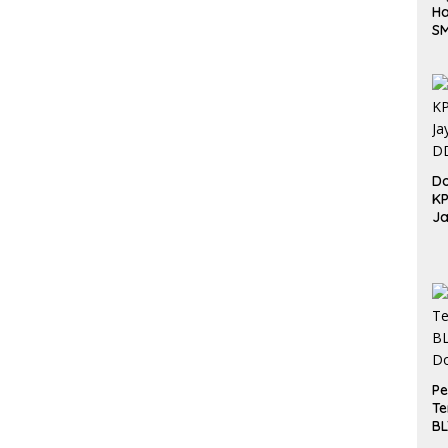
Ha
S
Be
Do
K
Ja
DD
Pe
Te
BL
Do