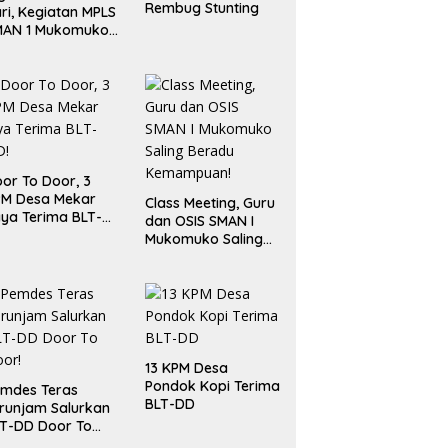
Rembug Stunting
ri, Kegiatan MPLS
MAN 1 Mukomuko
rlangsung Sukses
or To Door, 3
PM Desa Mekar
Class Meeting, Guru
ya Terima BLT-
dan OSIS SMAN I
!
Mukomuko Saling
Beradu
Kemampuan!
13 KPM Desa
Pondok Kopi Terima
mdes Teras
BLT-DD
runjam Salurkan
T-DD Door To
or!