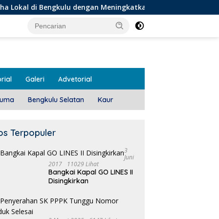
engkulu dengan Meningkatkan Ruang Publik dan Kebersihan Pas
rial
Galeri
Advetorial
luma
Bengkulu Selatan
Kaur
os Terpopuler
3
Juni
2017
11029 Lihat
Bangkai Kapal GO LINES II
Disingkirkan