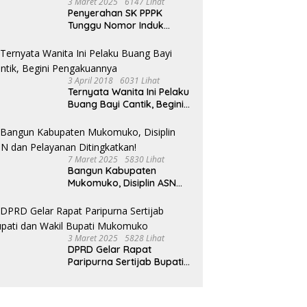
3 Maret 2025
6147 Lihat
Penyerahan SK PPPK
Tunggu Nomor Induk
Selesai
3 April 2018
6031 Lihat
Ternyata Wanita Ini Pelaku
Buang Bayi Cantik, Begini
Pengakuannya
7 Maret 2025
5830 Lihat
Bangun Kabupaten
Mukomuko, Disiplin ASN
dan Pelayanan
Ditingkatkan!
3 Maret 2025
5828 Lihat
DPRD Gelar Rapat
Paripurna Sertijab Bupati
dan Wakil Bupati
Mukomuko