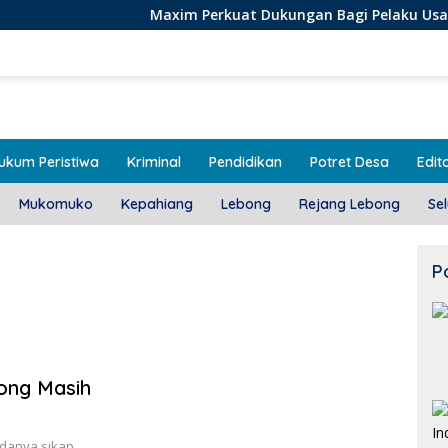
Maxim Perkuat Dukungan Bagi Pelaku Usaha Lokal di B
ukum Peristiwa
Kriminal
Pendidikan
Potret Desa
Edito
Mukomuko
Kepahiang
Lebong
Rejang Lebong
Se
P
ong Masih
danya sikap