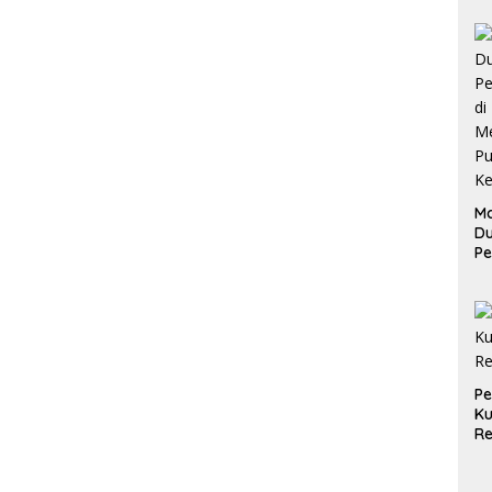
Ma
D
Pe
di
Me
Ru
Ke
P
Ku
Re