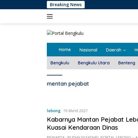
Langsung
Breaking News
ke
konten
Home
Nasional
Daerah
H
Bengkulu
Bengkulu Utara
Benteng
mentan pejabat
lebong
19 Maret 2021
Kabarnya Mantan Pejabat Leb
Kuasai Kendaraan Dinas
PEWARTA : RUDHY M FADHEL PORTAL LEBONG – A