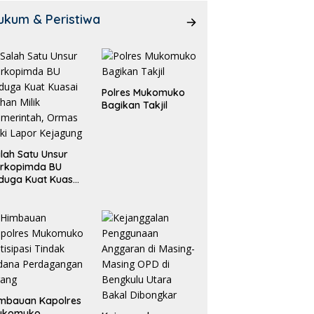
ukum & Peristiwa
Polres Mukomuko
Bagikan Takjil
lah Satu Unsur
orkopimda BU
duga Kuat Kuasai
han Milik
merintah, Ormas
ki Lapor
ejagung
mbauan Kapolres
ukomuko