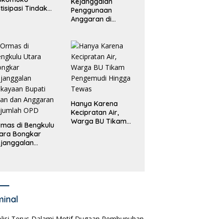
Kejanggalan
tisipasi Tindak
Penggunaan
dana
Anggaran di
erdagangan
Masing-Masing OPD
rang
di Bengkulu Utara
Bakal Dibongkar
Hanya Karena
Kecipratan Air,
Warga BU Tikam
mas di Bengkulu
Pengemudi Hingga
ara Bongkar
Tewas
janggalan
kayaan Bupati
an dan Anggaran
jumlah OPD
minal