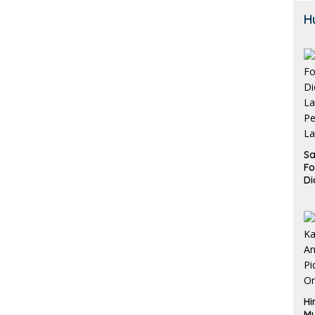
H
Sa
F
Di
La
Pe
La
K
Hi
M