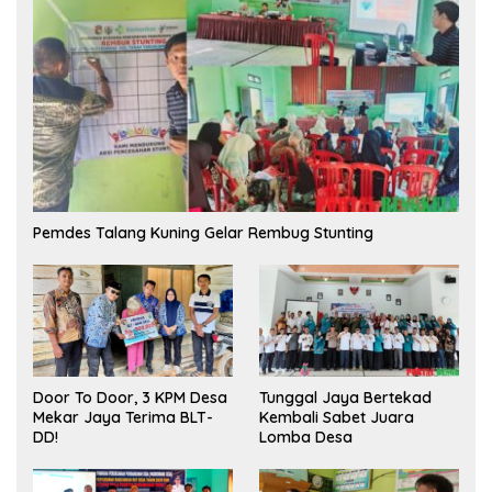
Pemdes Talang Kuning Gelar Rembug Stunting
Tunggal Jaya Bertekad
Door To Door, 3 KPM Desa
Kembali Sabet Juara
Mekar Jaya Terima BLT-
Lomba Desa
DD!