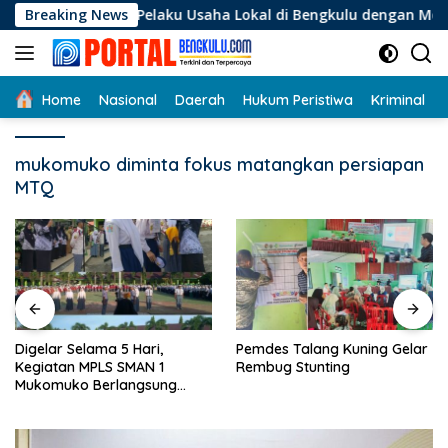
Langsung
Bagi Pelaku Usaha Lokal di Bengkulu dengan Meningkatkan Rua
Breaking News
ke
konten
Home
Nasional
Daerah
Hukum Peristiwa
Kriminal
mukomuko diminta fokus matangkan persiapan
MTQ
Digelar Selama 5 Hari,
Pemdes Talang Kuning Gelar
Kegiatan MPLS SMAN 1
Rembug Stunting
Mukomuko Berlangsung
Sukses