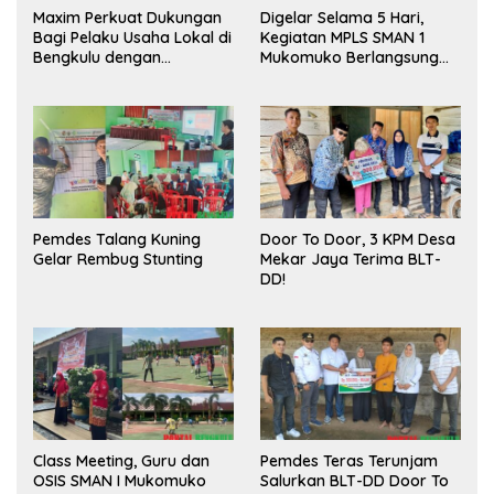
Maxim Perkuat Dukungan
Digelar Selama 5 Hari,
Bagi Pelaku Usaha Lokal di
Kegiatan MPLS SMAN 1
Bengkulu dengan
Mukomuko Berlangsung
Meningkatkan Ruang
Sukses
Publik dan Kebersihan
Pasar
Pemdes Talang Kuning
Door To Door, 3 KPM Desa
Gelar Rembug Stunting
Mekar Jaya Terima BLT-
DD!
Class Meeting, Guru dan
Pemdes Teras Terunjam
OSIS SMAN I Mukomuko
Salurkan BLT-DD Door To