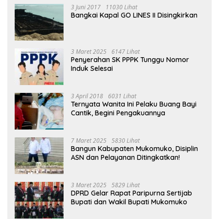
3 Juni 2017
11030 Lihat
Bangkai Kapal GO LINES II Disingkirkan
3 Maret 2025
6147 Lihat
Penyerahan SK PPPK Tunggu Nomor
Induk Selesai
3 April 2018
6031 Lihat
Ternyata Wanita Ini Pelaku Buang Bayi
Cantik, Begini Pengakuannya
7 Maret 2025
5830 Lihat
Bangun Kabupaten Mukomuko, Disiplin
ASN dan Pelayanan Ditingkatkan!
3 Maret 2025
5829 Lihat
DPRD Gelar Rapat Paripurna Sertijab
Bupati dan Wakil Bupati Mukomuko