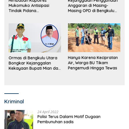
Himbauan Kapolres
Kejanggalan Penggunaan
Mukomuko Antisipasi
Anggaran di Masing-
Tindak Pidana
Masing OPD di Bengkulu
Perdagangan Orang
Utara Bakal Dibongkar
Hanya Karena Kecipratan
Ormas di Bengkulu Utara
Air, Warga BU Tikam
Bongkar Kejanggalan
Pengemudi Hingga Tewas
Kekayaan Bupati Mian dan
Anggaran Sejumlah OPD
Kriminal
24 April 2022
Polisi Terus Dalami Motif Dugaan
Pembunuhan sadis