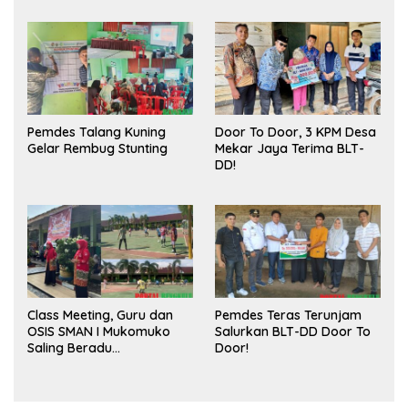
Publik dan Kebersihan
Pasar
Pemdes Talang Kuning
Door To Door, 3 KPM Desa
Gelar Rembug Stunting
Mekar Jaya Terima BLT-
DD!
Class Meeting, Guru dan
Pemdes Teras Terunjam
OSIS SMAN I Mukomuko
Salurkan BLT-DD Door To
Saling Beradu
Door!
Kemampuan!