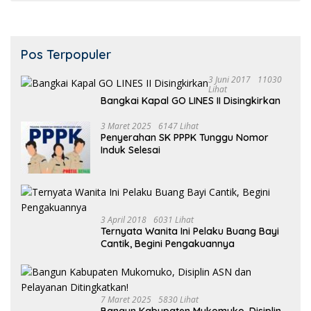
Pos Terpopuler
3 Juni 2017
11030
Lihat
Bangkai Kapal GO LINES II Disingkirkan
3 Maret 2025
6147 Lihat
Penyerahan SK PPPK Tunggu Nomor
Induk Selesai
3 April 2018
6031 Lihat
Ternyata Wanita Ini Pelaku Buang Bayi
Cantik, Begini Pengakuannya
7 Maret 2025
5830 Lihat
Bangun Kabupaten Mukomuko, Disiplin