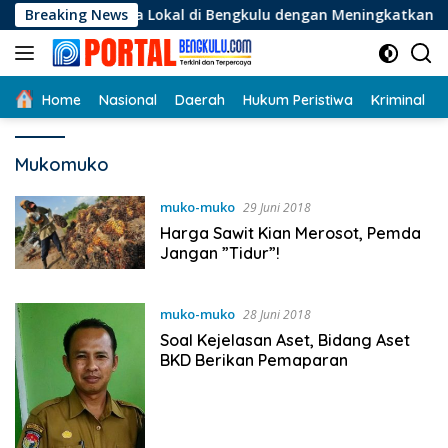
Langsung
 Usaha Lokal di Bengkulu dengan Meningkatkan Ruang Publik d
Breaking News
ke
konten
Home
Nasional
Daerah
Hukum Peristiwa
Kriminal
Mukomuko
muko-muko
29 Juni 2018
Harga Sawit Kian Merosot, Pemda
Jangan ”Tidur”!
muko-muko
28 Juni 2018
Soal Kejelasan Aset, Bidang Aset
BKD Berikan Pemaparan