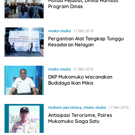
Mutasi Pejabat, Dinilai Hambat
Program Dinas
muko-muko
17 Mei 2018
Pergantian Alat Tangkap Tunggu
Kesadaran Nelayan
muko-muko
17 Mei 2018
DKP Mukomuko Wacanakan
Budidaya Ikan Mikis
Hukum-peristiwa
,
muko-muko
17 Mei 2018
Antisipasi Terorisme, Polres
Mukomuko Siaga Satu