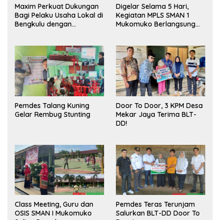
Maxim Perkuat Dukungan
Digelar Selama 5 Hari,
Bagi Pelaku Usaha Lokal di
Kegiatan MPLS SMAN 1
Bengkulu dengan
Mukomuko Berlangsung
Meningkatkan Ruang
Sukses
Publik dan Kebersihan
Pasar
Pemdes Talang Kuning
Door To Door, 3 KPM Desa
Gelar Rembug Stunting
Mekar Jaya Terima BLT-
DD!
Class Meeting, Guru dan
Pemdes Teras Terunjam
OSIS SMAN I Mukomuko
Salurkan BLT-DD Door To