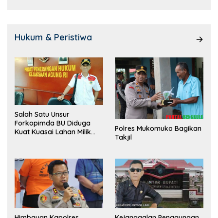
Hukum & Peristiwa
Salah Satu Unsur
Forkopimda BU Diduga
Polres Mukomuko Bagikan
Kuat Kuasai Lahan Milik
Takjil
Pemerintah, Ormas Laki
Lapor Kejagung
Himbauan Kapolres
Kejanggalan Penggunaan