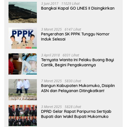
3 Juni 2017
11029 Lihat
Bangkai Kapal GO LINES II Disingkirkan
3 Maret 2025
6147 Lihat
Penyerahan SK PPPK Tunggu Nomor
Induk Selesai
3 April 2018
6031 Lihat
Ternyata Wanita Ini Pelaku Buang Bayi
Cantik, Begini Pengakuannya
7 Maret 2025
5830 Lihat
Bangun Kabupaten Mukomuko, Disiplin
ASN dan Pelayanan Ditingkatkan!
3 Maret 2025
5828 Lihat
DPRD Gelar Rapat Paripurna Sertijab
Bupati dan Wakil Bupati Mukomuko