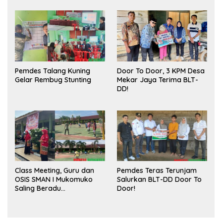
Publik dan Kebersihan
Pasar
Pemdes Talang Kuning
Door To Door, 3 KPM Desa
Gelar Rembug Stunting
Mekar Jaya Terima BLT-
DD!
Class Meeting, Guru dan
Pemdes Teras Terunjam
OSIS SMAN I Mukomuko
Salurkan BLT-DD Door To
Saling Beradu
Door!
Kemampuan!