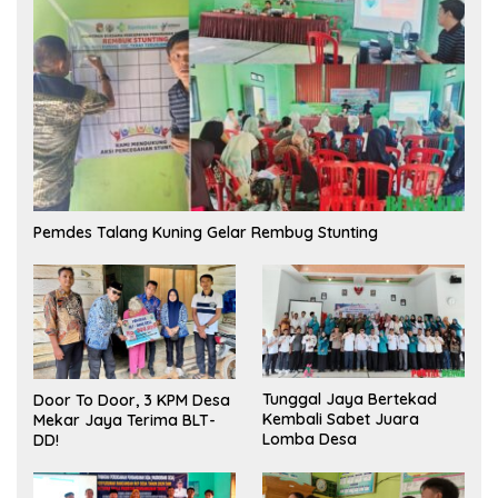
Pemdes Talang Kuning Gelar Rembug Stunting
Tunggal Jaya Bertekad
Door To Door, 3 KPM Desa
Kembali Sabet Juara
Mekar Jaya Terima BLT-
Lomba Desa
DD!