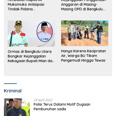
Mukomuko Antisipasi
Anggaran di Masing-
Tindak Pidana
Masing OPD di Bengkulu
Perdagangan Orang
Utara Bakal Dibongkar
Hanya Karena Kecipratan
Ormas di Bengkulu Utara
Air, Warga BU Tikam
Bongkar Kejanggalan
Pengemudi Hingga Tewas
Kekayaan Bupati Mian dan
Anggaran Sejumlah OPD
Kriminal
24 April 2022
Polisi Terus Dalami Motif Dugaan
Pembunuhan sadis