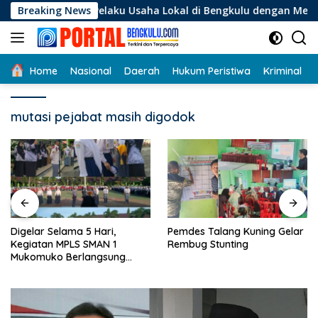
Langsung
agi Pelaku Usaha Lokal di Bengkulu dengan Meningkatkan Ruan
Breaking News
ke
konten
Home
Nasional
Daerah
Hukum Peristiwa
Kriminal
mutasi pejabat masih digodok
Digelar Selama 5 Hari,
Pemdes Talang Kuning Gelar
Kegiatan MPLS SMAN 1
Rembug Stunting
Mukomuko Berlangsung
Sukses