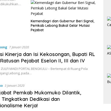
 dikukuhkan…
Kemendagri dan Gubernur Beri Signal,
Pemkab Lebong Bakal Gelar Mutasi
Pejabat
ebong
7 Januari 2020
si Kinerja dan Isi Kekosongan, Bupati RL
 Ratusan Pejabat Eselon II, III dan IV
 ZULFI MAIDI PORTAL BENGKULU – Bertempat di Ruang Pola
jang Lebong, pada…
ko
3 Januari 2020
jabat Pemkab Mukomuko Dilantik,
: Tingkatkan Dedikasi dan
ionalisme Kerja!