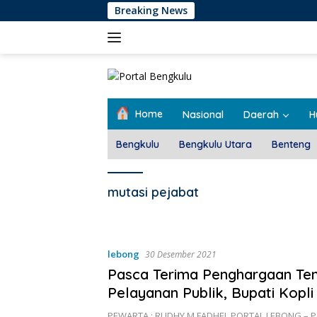
Langsung
Breaking News
ke
konten
Home
Nasional
Daerah
H
Bengkulu
Bengkulu Utara
Benteng
mutasi pejabat
lebong
30 Desember 2021
Pasca Terima Penghargaan Te
Pelayanan Publik, Bupati Kopli
Pimpin Mutasi Pejabat Guna P
PEWARTA : RUDHY M FADHEL PORTAL LEBONG – P