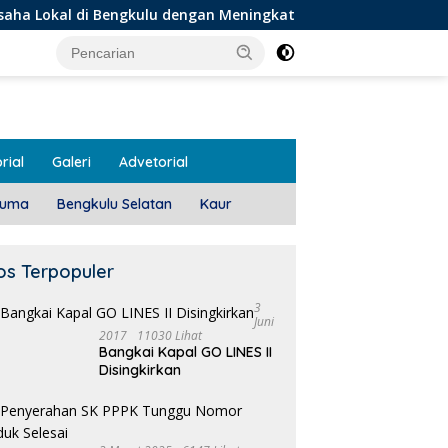
Bengkulu dengan Meningkatkan Ruang Publik dan Kebersihan Pa
rial
Galeri
Advetorial
luma
Bengkulu Selatan
Kaur
os Terpopuler
3
Juni
2017
11030 Lihat
Bangkai Kapal GO LINES II
Disingkirkan