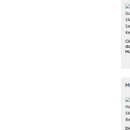
Cl
da
M
B
K
M
Di