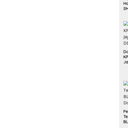
Ha
S
Be
Do
K
Ja
DD
Pe
Te
BL
Do