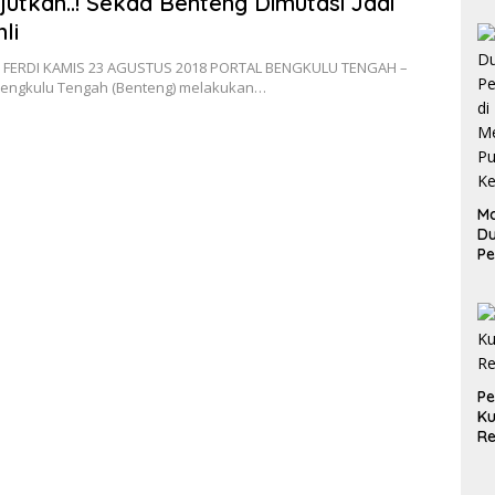
utkan..! Sekda Benteng Dimutasi Jadi
li
 FERDI KAMIS 23 AGUSTUS 2018 PORTAL BENGKULU TENGAH –
ngkulu Tengah (Benteng) melakukan…
Ma
D
Pe
di
Me
Ru
Ke
P
Ku
Re