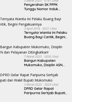
3 Maret 2025
6147 Lihat
Penyerahan SK PPPK
Tunggu Nomor Induk
Selesai
3 April 2018
6031 Lihat
Ternyata Wanita Ini Pelaku
Buang Bayi Cantik, Begini
Pengakuannya
7 Maret 2025
5830 Lihat
Bangun Kabupaten
Mukomuko, Disiplin ASN
dan Pelayanan
Ditingkatkan!
3 Maret 2025
5829 Lihat
DPRD Gelar Rapat
Paripurna Sertijab Bupati
dan Wakil Bupati
Mukomuko