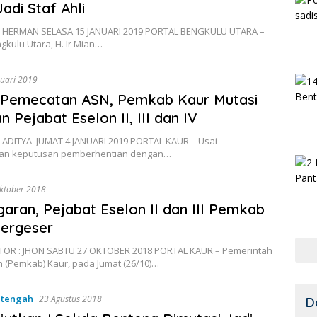
Jadi Staf Ahli
 HERMAN SELASA 15 JANUARI 2019 PORTAL BENGKULU UTARA –
gkulu Utara, H. Ir Mian…
nuari 2019
 Pemecatan ASN, Pemkab Kaur Mutasi
n Pejabat Eselon II, III dan IV
 ADITYA JUMAT 4 JANUARI 2019 PORTAL KAUR – Usai
an keputusan pemberhentian dengan…
ktober 2018
aran, Pejabat Eselon II dan III Pemkab
ergeser
OR : JHON SABTU 27 OKTOBER 2018 PORTAL KAUR – Pemerintah
 (Pemkab) Kaur, pada Jumat (26/10)…
-tengah
23 Agustus 2018
D