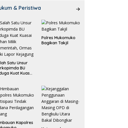
ukum & Peristiwa
Polres Mukomuko
Bagikan Takjil
lah Satu Unsur
orkopimda BU
duga Kuat Kuasai
han Milik
merintah, Ormas
ki Lapor
ejagung
mbauan Kapolres
ukomuko