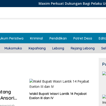
Maxim Perkuat Dukungan Bagi Pelaku Usaha Lokal di 
ukum Peristiwa
Kriminal
Pendidikan
Potret Desa
Edito
Mukomuko
Kepahiang
Lebong
Rejang Lebong
Se
P
ntang
Wakil Bupati Wasri Lantik 14 Pejabat
 Ansori
Eselon III dan IV
eningkatan
emerintah