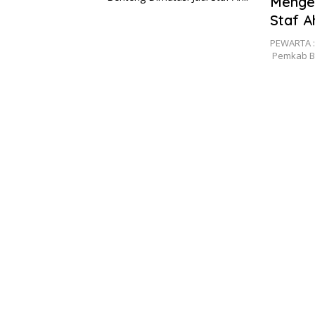
Mengej
Staf Ah
PEWARTA :
Pemkab Be