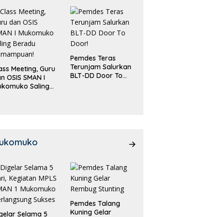
Pemdes Teras
Terunjam Salurkan
ass Meeting, Guru
BLT-DD Door To
n OSIS SMAN I
Door!
ukomuko Saling
eradu
emampuan!
ukomuko
Pemdes Talang
Kuning Gelar
gelar Selama 5