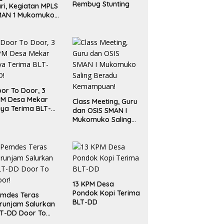
Rembug Stunting
ri, Kegiatan MPLS
MAN 1 Mukomuko
rlangsung Sukses
or To Door, 3
PM Desa Mekar
Class Meeting, Guru
ya Terima BLT-
dan OSIS SMAN I
!
Mukomuko Saling
Beradu
Kemampuan!
13 KPM Desa
Pondok Kopi Terima
mdes Teras
BLT-DD
runjam Salurkan
T-DD Door To
or!