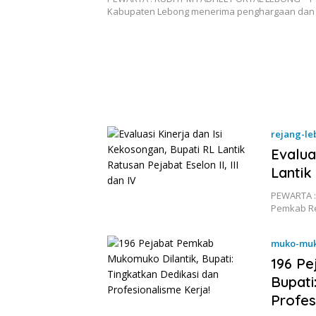
Kinerja dan Pelayanan Terbaik!
Kabupaten Lebong menerima penghargaan dan
rejang-l
Evalua
Lantik
PEWARTA :
Pemkab Re
muko-mu
196 Pe
Bupati
Profes