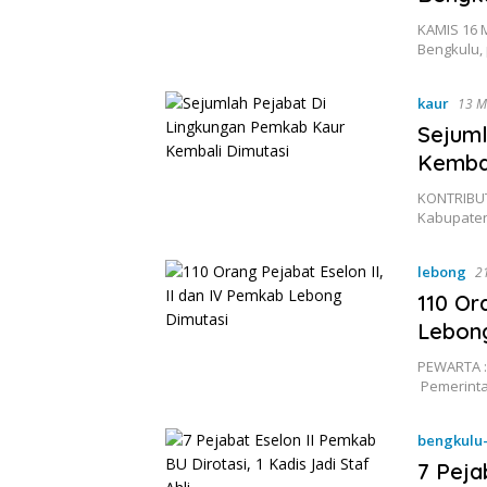
KAMIS 16 
Bengkulu,
kaur
13 M
Sejuml
Kembal
KONTRIBUT
Kabupaten
lebong
2
110 Or
Lebong
PEWARTA :
Pemerint
bengkulu
7 Peja