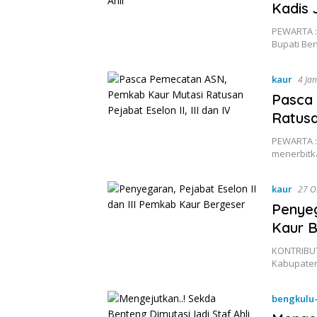
Kadis 
PEWARTA :
Bupati Ben
kaur
4 Ja
Pasca
Ratusa
PEWARTA :
menerbitk
kaur
27 O
Penyeg
Kaur B
KONTRIBUT
Kabupaten
bengkulu