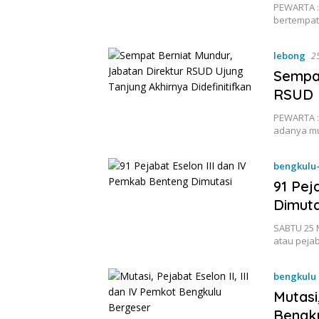
PEWARTA :
bertempat
lebong
2
Sempat
RSUD U
PEWARTA :
adanya mu
bengkulu
91 Pej
Dimuta
SABTU 25 
atau peja
bengkulu
Mutasi
Bengk