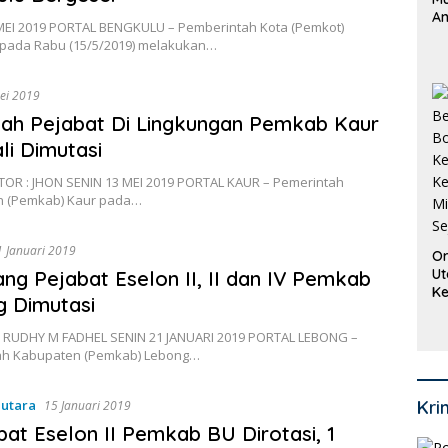
An
MEI 2019 PORTAL BENGKULU – Pemberintah Kota (Pemkot)
Pi
 pada Rabu (15/5/2019) melakukan…
P
O
ei 2019
ah Pejabat Di Lingkungan Pemkab Kaur
i Dimutasi
OR : JHON SENIN 13 MEI 2019 PORTAL KAUR – Pemerintah
 (Pemkab) Kaur pada…
1 Januari 2019
Or
Ut
ang Pejabat Eselon II, II dan IV Pemkab
Ke
 Dimutasi
Ke
Mi
 RUDHY M FADHEL SENIN 21 JANUARI 2019 PORTAL LEBONG –
Se
ah Kabupaten (Pemkab) Lebong…
-utara
Kri
15 Januari 2019
bat Eselon II Pemkab BU Dirotasi, 1