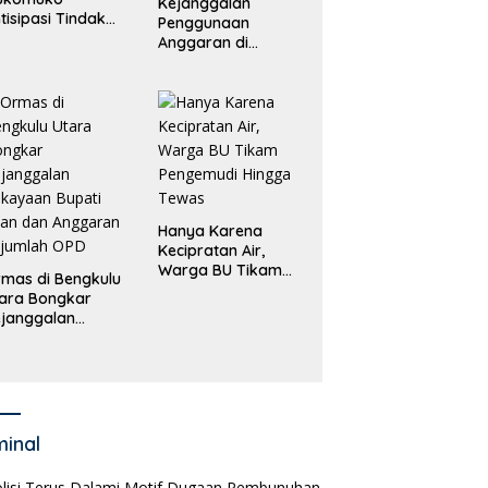
Kejanggalan
tisipasi Tindak
Penggunaan
dana
Anggaran di
erdagangan
Masing-Masing OPD
rang
di Bengkulu Utara
Bakal Dibongkar
Hanya Karena
Kecipratan Air,
Warga BU Tikam
mas di Bengkulu
Pengemudi Hingga
ara Bongkar
Tewas
janggalan
kayaan Bupati
an dan Anggaran
jumlah OPD
minal